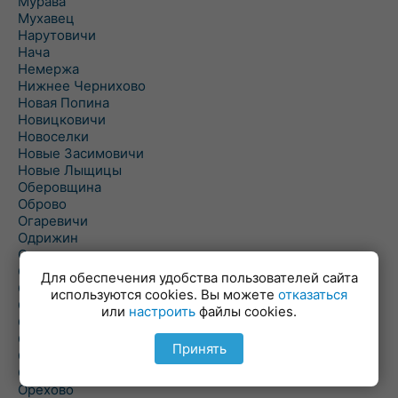
Мурава
Мухавец
Нарутовичи
Нача
Немержа
Нижнее Чернихово
Новая Попина
Новицковичи
Новоселки
Новые Засимовичи
Новые Лыщицы
Оберовщина
Оброво
Огаревичи
Одрижин
Оздамичи
Озяты
Для обеспечения удобства пользователей сайта
Олтуш
используются cookies. Вы можете
отказаться
Ольманы
или
настроить
файлы cookies.
Ольпень
Ольшаны
Принять
Омельная
Ополь
Орехово