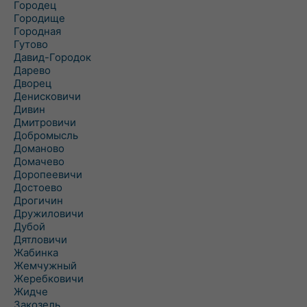
Городец
Городище
Городная
Гутово
Давид-Городок
Дарево
Дворец
Денисковичи
Дивин
Дмитровичи
Добромысль
Доманово
Домачево
Доропеевичи
Достоево
Дрогичин
Дружиловичи
Дубой
Дятловичи
Жабинка
Жемчужный
Жеребковичи
Жидче
Закозель