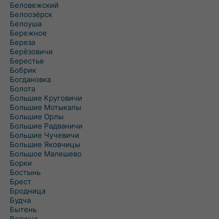
Беловежский
Белоозёрск
Белоуша
Бережное
Береза
Берёзовичи
Берестье
Бобрик
Богдановка
Болота
Большие Круговичи
Большие Мотыкалы
Большие Орлы
Большие Радваничи
Большие Чучевичи
Большие Яковчицы
Большое Малешево
Борки
Бостынь
Брест
Бродница
Будча
Бытень
Валище