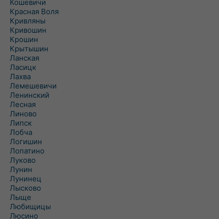
Кошевичи
Красная Воля
Кривляны
Кривошин
Крошин
Крытышин
Ланская
Ласицк
Лахва
Лемешевичи
Ленинский
Лесная
Линово
Липск
Лобча
Логишин
Лопатино
Луково
Лунин
Лунинец
Лысково
Лыще
Любищицы
Люсино