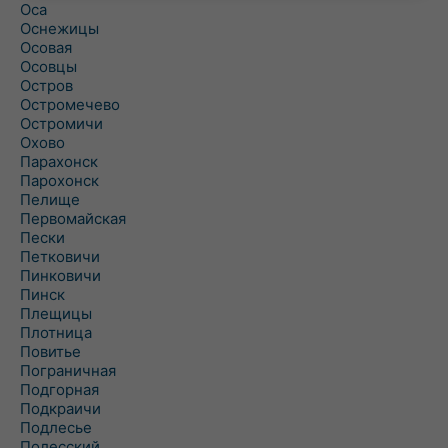
Оса
Оснежицы
Осовая
Осовцы
Остров
Остромечево
Остромичи
Охово
Парахонск
Парохонск
Пелище
Первомайская
Пески
Петковичи
Пинковичи
Пинск
Плещицы
Плотница
Повитье
Пограничная
Подгорная
Подкраичи
Подлесье
Полесский