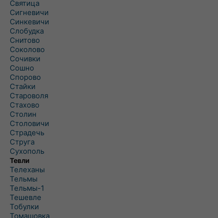
Святица
Сигневичи
Синкевичи
Слобудка
Снитово
Соколово
Сочивки
Сошно
Спорово
Стайки
Староволя
Стахово
Столин
Столовичи
Страдечь
Струга
Сухополь
Тевли
Телеханы
Тельмы
Тельмы-1
Тешевле
Тобулки
Томашовка