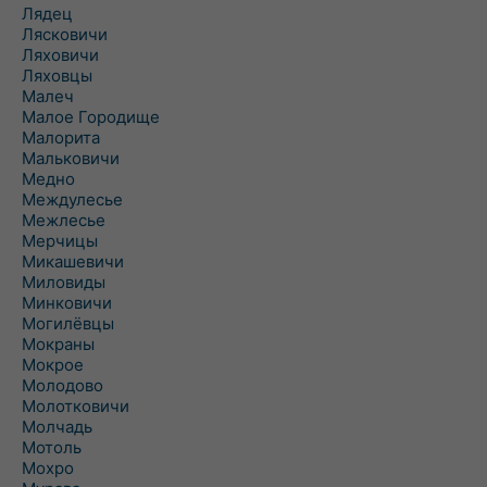
Лядец
Лясковичи
Ляховичи
Ляховцы
Малеч
Малое Городище
Малорита
Мальковичи
Медно
Междулесье
Межлесье
Мерчицы
Микашевичи
Миловиды
Минковичи
Могилёвцы
Мокраны
Мокрое
Молодово
Молотковичи
Молчадь
Мотоль
Мохро