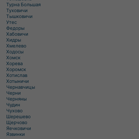
Турна Большая
Туховичи
Тышковичи
Утес
Федоры
Хабовичи
Хидры
Хмелево
Ходосы
Хомск
Хорева
Хоромск
Хотислав
Хотыничи
Чернавчицы
Черни
Черняны
Чудин
Чухово
Шерешево
Щерчово
Яечковичи
Язвинки