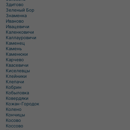
Здитово
Зеленый Бор
Знаменка
Иваново
Ивацевичи
Каленковичи
Каллауровичи
Каменец
Камень
Каменюки
Карчево
Квасевичи
Киселевцы
Клейники
Клепачи
Кобрин
Кобыловка
Ковердяки
Кожан-Городок
Колено
Кончицы
Косово
Коссово