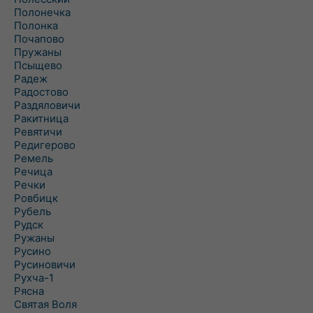
Полонечка
Полонка
Почапово
Пружаны
Псыщево
Радеж
Радостово
Раздяловичи
Ракитница
Ревятичи
Редигерово
Ремель
Речица
Речки
Ровбицк
Рубель
Рудск
Ружаны
Русино
Русиновичи
Рухча-1
Рясна
Святая Воля