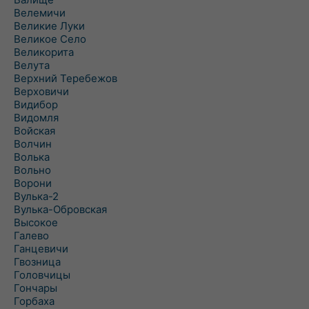
Велемичи
Великие Луки
Великое Село
Великорита
Велута
Верхний Теребежов
Верховичи
Видибор
Видомля
Войская
Волчин
Волька
Вольно
Ворони
Вулька-2
Вулька-Обровская
Высокое
Галево
Ганцевичи
Гвозница
Головчицы
Гончары
Горбаха