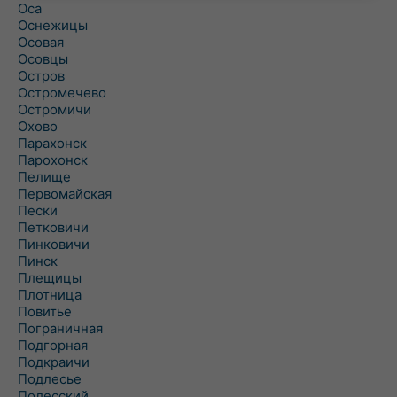
Оса
Оснежицы
Осовая
Осовцы
Остров
Остромечево
Остромичи
Охово
Парахонск
Парохонск
Пелище
Первомайская
Пески
Петковичи
Пинковичи
Пинск
Плещицы
Плотница
Повитье
Пограничная
Подгорная
Подкраичи
Подлесье
Полесский