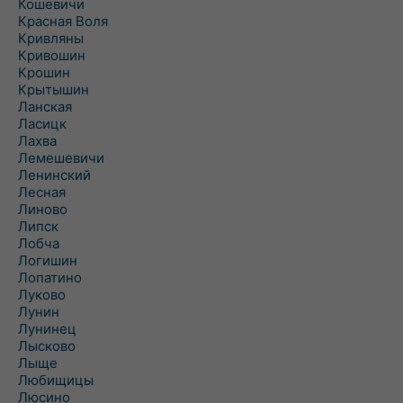
Кошевичи
Красная Воля
Кривляны
Кривошин
Крошин
Крытышин
Ланская
Ласицк
Лахва
Лемешевичи
Ленинский
Лесная
Линово
Липск
Лобча
Логишин
Лопатино
Луково
Лунин
Лунинец
Лысково
Лыще
Любищицы
Люсино