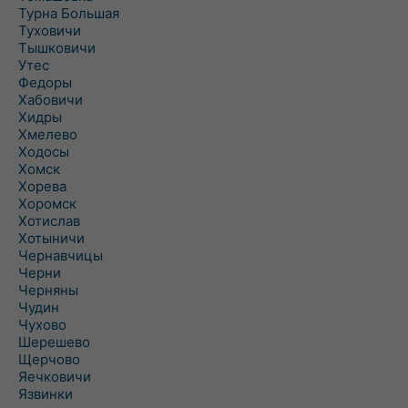
Турна Большая
Туховичи
Тышковичи
Утес
Федоры
Хабовичи
Хидры
Хмелево
Ходосы
Хомск
Хорева
Хоромск
Хотислав
Хотыничи
Чернавчицы
Черни
Черняны
Чудин
Чухово
Шерешево
Щерчово
Яечковичи
Язвинки