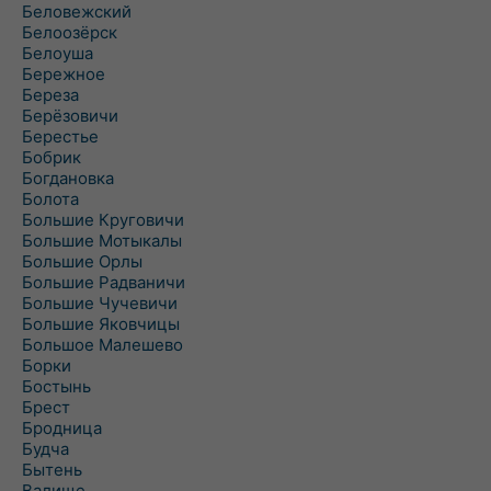
Беловежский
Белоозёрск
Белоуша
Бережное
Береза
Берёзовичи
Берестье
Бобрик
Богдановка
Болота
Большие Круговичи
Большие Мотыкалы
Большие Орлы
Большие Радваничи
Большие Чучевичи
Большие Яковчицы
Большое Малешево
Борки
Бостынь
Брест
Бродница
Будча
Бытень
Валище