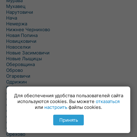
Мурава
Мухавец
Нарутовичи
Нача
Немержа
Нижнее Чернихово
Новая Попина
Новицковичи
Новоселки
Новые Засимовичи
Новые Лыщицы
Оберовщина
Оброво
Огаревичи
Одрижин
Оздамичи
Озяты
Для обеспечения удобства пользователей сайта
Олтуш
используются cookies. Вы можете
отказаться
Ольманы
или
настроить
файлы cookies.
Ольпень
Ольшаны
Принять
Омельная
Ополь
Орехово