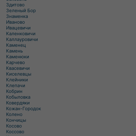
Здитово
Зеленый Бор
Знаменка
Иваново
Ивацевичи
Каленковичи
Каллауровичи
Каменец
Камень
Каменюки
Карчево
Квасевичи
Киселевцы
Клейники
Клепачи
Кобрин
Кобыловка
Ковердяки
Кожан-Городок
Колено
Кончицы
Косово
Коссово