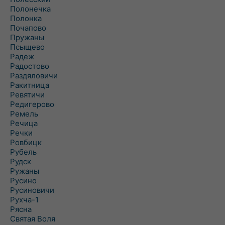
Полонечка
Полонка
Почапово
Пружаны
Псыщево
Радеж
Радостово
Раздяловичи
Ракитница
Ревятичи
Редигерово
Ремель
Речица
Речки
Ровбицк
Рубель
Рудск
Ружаны
Русино
Русиновичи
Рухча-1
Рясна
Святая Воля