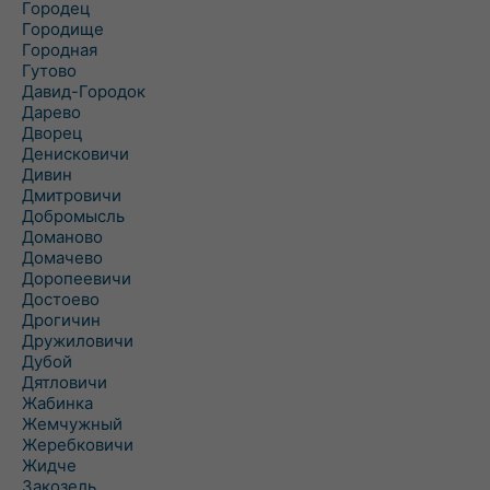
Городец
Городище
Городная
Гутово
Давид-Городок
Дарево
Дворец
Денисковичи
Дивин
Дмитровичи
Добромысль
Доманово
Домачево
Доропеевичи
Достоево
Дрогичин
Дружиловичи
Дубой
Дятловичи
Жабинка
Жемчужный
Жеребковичи
Жидче
Закозель