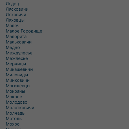
Лядец
Лясковичи
Ляховичи
Ляховцы
Малеч
Малое Городище
Малорита
Мальковичи
Медно
Междулесье
Межлесье
Мерчицы
Микашевичи
Миловиды
Минковичи
Могилёвцы
Мокраны
Мокрое
Молодово
Молотковичи
Молчадь
Мотоль
Мохро