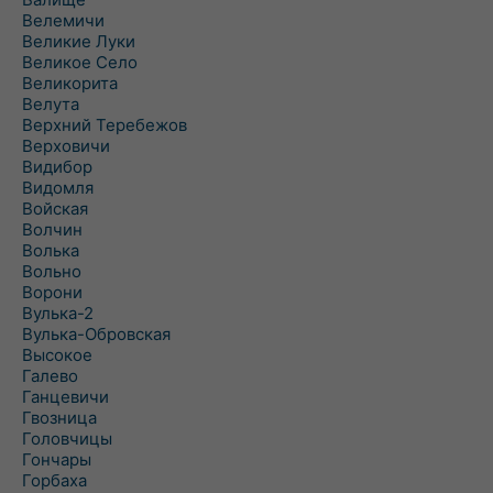
Велемичи
Великие Луки
Великое Село
Великорита
Велута
Верхний Теребежов
Верховичи
Видибор
Видомля
Войская
Волчин
Волька
Вольно
Ворони
Вулька-2
Вулька-Обровская
Высокое
Галево
Ганцевичи
Гвозница
Головчицы
Гончары
Горбаха