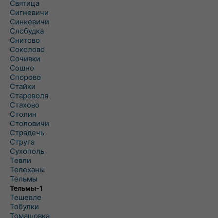
Святица
Сигневичи
Синкевичи
Слобудка
Снитово
Соколово
Сочивки
Сошно
Спорово
Стайки
Староволя
Стахово
Столин
Столовичи
Страдечь
Струга
Сухополь
Тевли
Телеханы
Тельмы
Тельмы-1
Тешевле
Тобулки
Томашовка