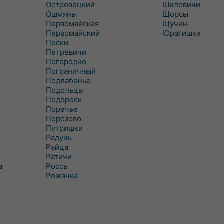
Островецкий
Шиловичи
Ошмяны
Щорсы
Первомайская
Щучин
Первомайский
Юратишки
Пески
Петревичи
Погородно
Пограничный
Подлабенье
Подольцы
Подороск
Поречье
Порозово
Путришки
Радунь
Райца
Ратичи
а
Роcсь
Рожанка