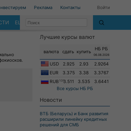
нвестируем
Реклама
Контакты
Войти
СТИ
ЕЩЕ
Лучшие курсы валют
НБ РБ
валюта
сдать
купить
мально
06.08.2026
фокиосков.
USD
2.925
2.93
2.9264
EUR
3.375
3.38
3.3767
RUB
100
3.511
3.535
3.6441
Все курсы
НБ РБ
Новости
ВТБ (Беларусь) и Банк развития
расширили линейку кредитных
решений для СМБ