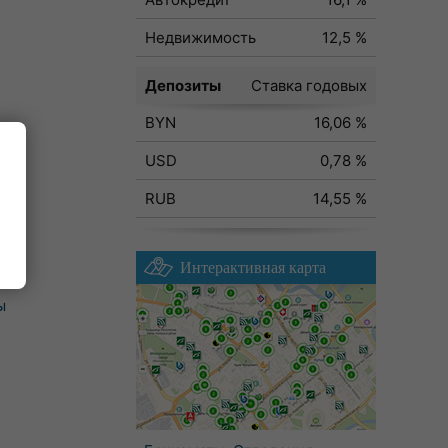
Недвижимость
12,5 %
Депозиты
Ставка годовых
BYN
16,06 %
USD
0,78 %
RUB
14,55 %
Интерактивная карта
ы