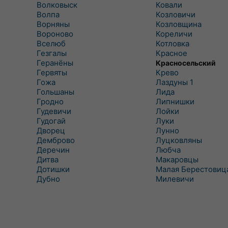
Волковыск
Ковали
Волпа
Козловичи
Ворняны
Козловщина
Вороново
Кореличи
Вселюб
Котловка
Гезгалы
Красное
Геранёны
Красносельский
Гервяты
Крево
Гожа
Лаздуны 1
Гольшаны
Лида
Гродно
Липнишки
Гудевичи
Лойки
Гудогай
Луки
Дворец
Лунно
Демброво
Луцковляны
Деречин
Любча
Дитва
Макаровцы
Дотишки
Малая Берестовиц
Дубно
Милевичи