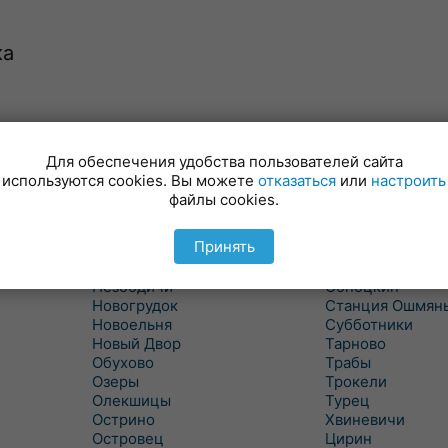
ка
Минойты
Россь
Мир
Свислочь
Для обеспечения удобства пользователей сайта
Михалишки
Скидель
используются cookies. Вы можете
отказаться
или
настроить
Можейково
Скрибовцы
файлы cookies.
Мосты
Словатичи
Мосты Правые
Слоним
Принять
Нача
Сморгонь
Негневичи
Солы
Незбодичи
Сопоцкин
Новогрудок
Станция Ошмян
Новоельня
Субботники
Новый Двор
Тарново
Обухово
Трабы
Озеры
Трокели
Олекшицы
Турец
Острино
Хвиневичи
Островец
Цирин