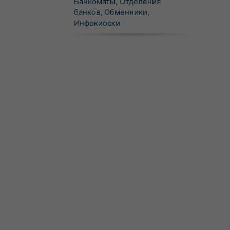
Банкоматы
,
Отделения
банков
,
Обменники
,
Инфокиоски