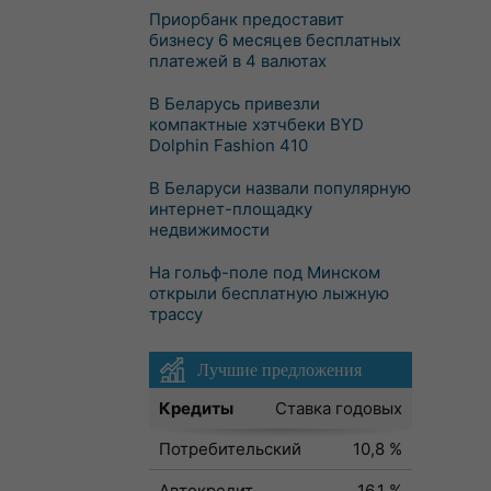
Приорбанк предоставит
бизнесу 6 месяцев бесплатных
платежей в 4 валютах
В Беларусь привезли
компактные хэтчбеки BYD
Dolphin Fashion 410
В Беларуси назвали популярную
интернет-площадку
недвижимости
На гольф-поле под Минском
открыли бесплатную лыжную
трассу
Лучшие предложения
Кредиты
Ставка годовых
Потребительский
10,8 %
Автокредит
16,1 %