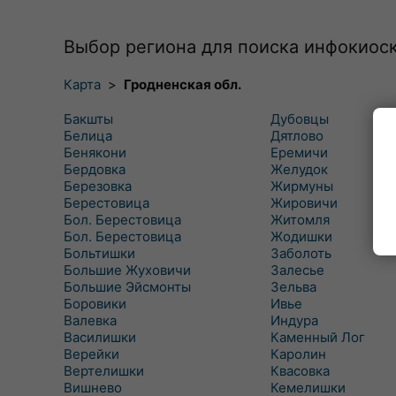
Выбор региона для поиска инфокиос
Карта
>
Гродненская обл.
Бакшты
Дубовцы
Белица
Дятлово
Бенякони
Еремичи
Бердовка
Желудок
Березовка
Жирмуны
Берестовица
Жировичи
Бол. Берестовица
Житомля
Бол. Берестовица
Жодишки
Больтишки
Заболоть
Большие Жуховичи
Залесье
Большие Эйсмонты
Зельва
Боровики
Ивье
Валевка
Индура
Василишки
Каменный Лог
Верейки
Каролин
Вертелишки
Квасовка
Вишнево
Кемелишки