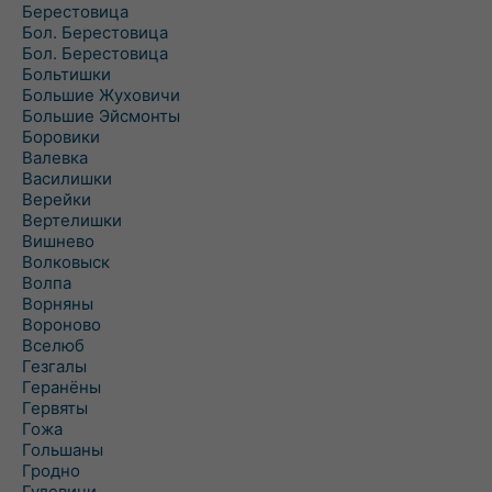
Берестовица
Бол. Берестовица
Бол. Берестовица
Больтишки
Большие Жуховичи
Большие Эйсмонты
Боровики
Валевка
Василишки
Верейки
Вертелишки
Вишнево
Волковыск
Волпа
Ворняны
Вороново
Вселюб
Гезгалы
Геранёны
Гервяты
Гожа
Гольшаны
Гродно
Гудевичи