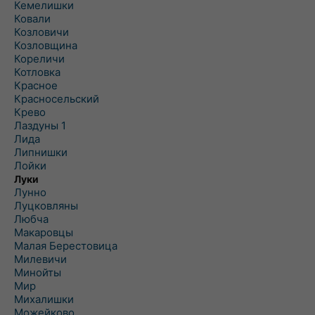
Кемелишки
Ковали
Козловичи
Козловщина
Кореличи
Котловка
Красное
Красносельский
Крево
Лаздуны 1
Лида
Липнишки
Лойки
Луки
Лунно
Луцковляны
Любча
Макаровцы
Малая Берестовица
Милевичи
Минойты
Мир
Михалишки
Можейково