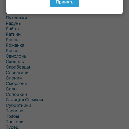
Подороск
Принять
Поречье
Порозово
Путришки
Радунь
Райца
Ратичи
Роcсь
Рожанка
Россь
Свислочь
Скидель
Скрибовцы
Словатичи
Слоним
Сморгонь
Солы
Сопоцкин
Станция Ошмяны
Субботники
Тарново
Трабы
Трокели
Турец