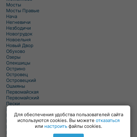
Мосты
Мосты Правые
Нача
Негневичи
Незбодичи
Новогрудок
Новоельня
Новый Двор
Обухово
Озеры
Олекшицы
Острино
Островец
Островецкий
Ошмяны
Первомайская
Первомайский
Пески
Петревичи
Для обеспечения удобства пользователей сайта
Погородно
используются cookies. Вы можете
отказаться
Пограничный
или
настроить
файлы cookies.
Подлабенье
Подольцы