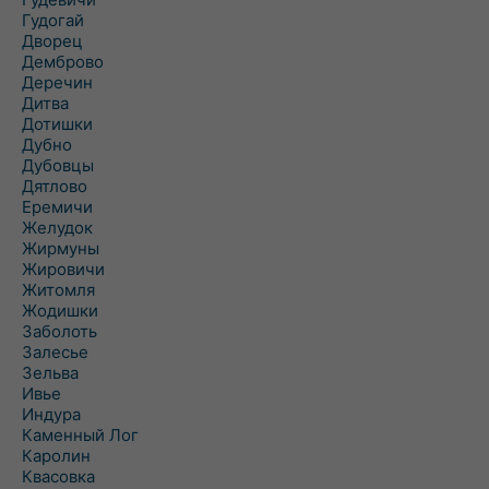
Гудогай
Дворец
Демброво
Деречин
Дитва
Дотишки
Дубно
Дубовцы
Дятлово
Еремичи
Желудок
Жирмуны
Жировичи
Житомля
Жодишки
Заболоть
Залесье
Зельва
Ивье
Индура
Каменный Лог
Каролин
Квасовка