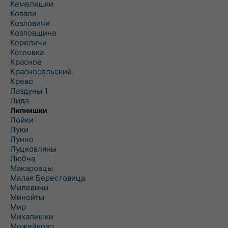
Кемелишки
Ковали
Козловичи
Козловщина
Кореличи
Котловка
Красное
Красносельский
Крево
Лаздуны 1
Лида
Липнишки
Лойки
Луки
Лунно
Луцковляны
Любча
Макаровцы
Малая Берестовица
Милевичи
Минойты
Мир
Михалишки
Можейково