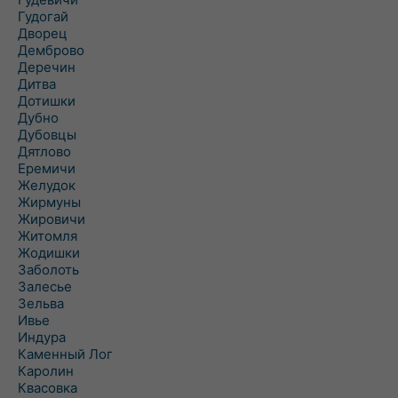
Гудогай
Дворец
Демброво
Деречин
Дитва
Дотишки
Дубно
Дубовцы
Дятлово
Еремичи
Желудок
Жирмуны
Жировичи
Житомля
Жодишки
Заболоть
Залесье
Зельва
Ивье
Индура
Каменный Лог
Каролин
Квасовка