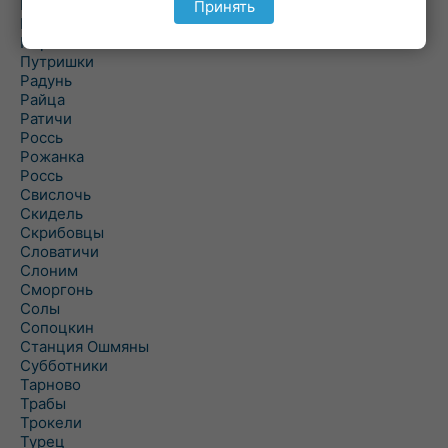
Подороск
Принять
Поречье
Порозово
Путришки
Радунь
Райца
Ратичи
Роcсь
Рожанка
Россь
Свислочь
Скидель
Скрибовцы
Словатичи
Слоним
Сморгонь
Солы
Сопоцкин
Станция Ошмяны
Субботники
Тарново
Трабы
Трокели
Турец