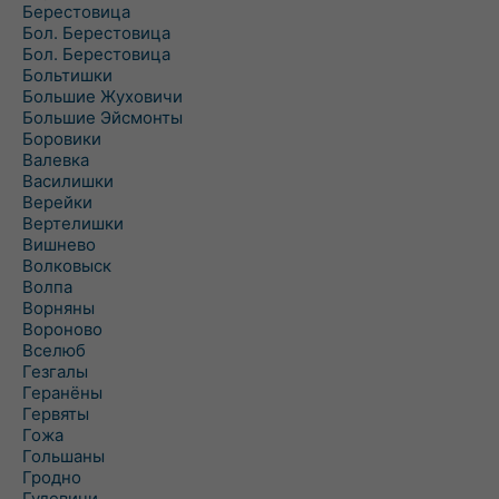
Берестовица
Бол. Берестовица
Бол. Берестовица
Больтишки
Большие Жуховичи
Большие Эйсмонты
Боровики
Валевка
Василишки
Верейки
Вертелишки
Вишнево
Волковыск
Волпа
Ворняны
Вороново
Вселюб
Гезгалы
Геранёны
Гервяты
Гожа
Гольшаны
Гродно
Гудевичи