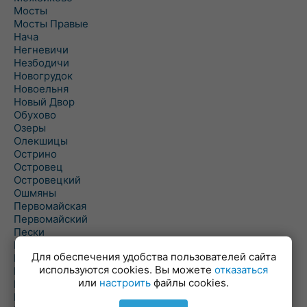
Мосты
Мосты Правые
Нача
Негневичи
Незбодичи
Новогрудок
Новоельня
Новый Двор
Обухово
Озеры
Олекшицы
Острино
Островец
Островецкий
Ошмяны
Первомайская
Первомайский
Пески
Петревичи
Для обеспечения удобства пользователей сайта
Погородно
используются cookies. Вы можете
отказаться
Пограничный
или
настроить
файлы cookies.
Подлабенье
Подольцы