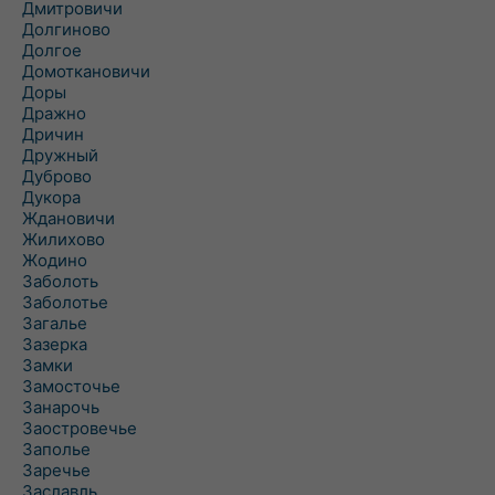
Дмитровичи
Долгиново
Долгое
Домоткановичи
Доры
Дражно
Дричин
Дружный
Дуброво
Дукора
Ждановичи
Жилихово
Жодино
Заболоть
Заболотье
Загалье
Зазерка
Замки
Замосточье
Занарочь
Заостровечье
Заполье
Заречье
Заславль