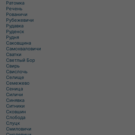
Ратомка
Речень
Рованичи
Рубежевичи
Рудавка
Руденск
Рудня
Саковщина
Самохваловичи
Сватки
Светлый Бор
Свирь
Свислочь
Селище
Семежево
Сеница
Силичи
Синявка
Ситники
Сковшин
Слобода
Слуцк
Смиловичи
Смолевичи