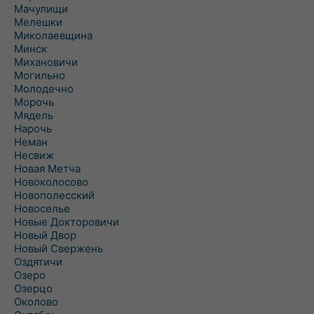
Мачулищи
Мелешки
Миколаевщина
Минск
Михановичи
Могильно
Молодечно
Морочь
Мядель
Нарочь
Неман
Несвиж
Новая Метча
Новоколосово
Новополесский
Новоселье
Новые Докторовичи
Новый Двор
Новый Свержень
Оздятичи
Озеро
Озерцо
Околово