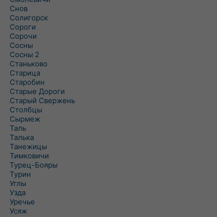
Снов
Солигорск
Сороги
Сорочи
Сосны
Сосны 2
Станьково
Старица
Старобин
Старые Дороги
Старый Свержень
Столбцы
Сырмеж
Таль
Талька
Танежицы
Тимковичи
Турец-Бояры
Турин
Углы
Узда
Уречье
Усяж