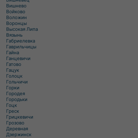
Вишнево
Войково
Воложин
Воронцы
Высокая Липа
Вязынь
Габриелевка
Гаврильчицы
Гайна
Ганцевичи
Гатово
Гацук
Голоцк
Гольчичи
Горки
Городея
Городьки
Гоцк
Греск
Грицкевичи
Грозово
Деревная
Дзержинск