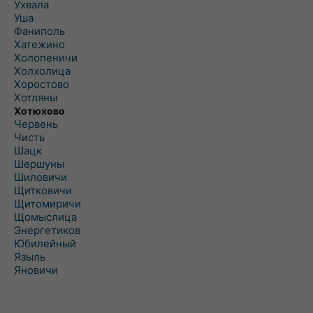
Ухвала
Уша
Фаниполь
Хатежино
Холопеничи
Холхолица
Хоростово
Хотляны
Хотюхово
Червень
Чисть
Шацк
Шершуны
Шиловичи
Щитковичи
Щитомиричи
Щомыслица
Энергетиков
Юбилейный
Языль
Яновичи