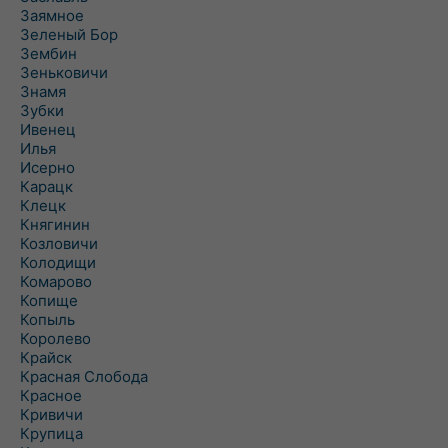
Заямное
Зеленый Бор
Зембин
Зеньковичи
Знамя
Зубки
Ивенец
Илья
Исерно
Карацк
Клецк
Княгинин
Козловичи
Колодищи
Комарово
Копище
Копыль
Королево
Крайск
Красная Слобода
Красное
Кривичи
Крупица