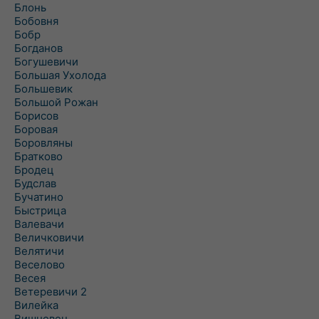
Блонь
Бобовня
Бобр
Богданов
Богушевичи
Большая Ухолода
Большевик
Большой Рожан
Борисов
Боровая
Боровляны
Братково
Бродец
Будслав
Бучатино
Быстрица
Валевачи
Величковичи
Велятичи
Веселово
Весея
Ветеревичи 2
Вилейка
Вишневец