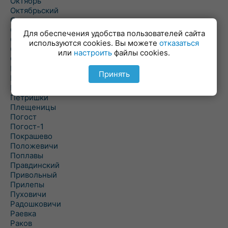
Октябрь
Октябрьский
Олехновичи
Омговичи
Для обеспечения удобства пользователей сайта
Оношки
используются cookies. Вы можете
отказаться
Осовец
или
настроить
файлы cookies.
Острошицкий Городок
Пасека
Принять
Пастовичи
Першаи
Петришки
Плещеницы
Погост
Погост-1
Покрашево
Положевичи
Поплавы
Правдинский
Привольный
Прилепы
Пуховичи
Радошковичи
Раевка
Раков