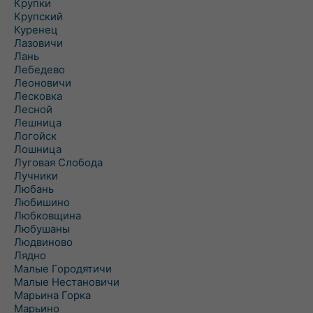
Крупки
Крупский
Куренец
Лазовичи
Лань
Лебедево
Леоновичи
Лесковка
Лесной
Лешница
Логойск
Лошница
Луговая Слобода
Лучники
Любань
Любишино
Любковщина
Любушаны
Людвиново
Лядно
Малые Городятичи
Малые Нестановичи
Марьина Горка
Марьино