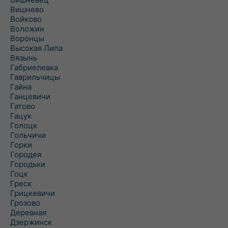
Вишнево
Войково
Воложин
Воронцы
Высокая Липа
Вязынь
Габриелевка
Гаврильчицы
Гайна
Ганцевичи
Гатово
Гацук
Голоцк
Гольчичи
Горки
Городея
Городьки
Гоцк
Греск
Грицкевичи
Грозово
Деревная
Дзержинск