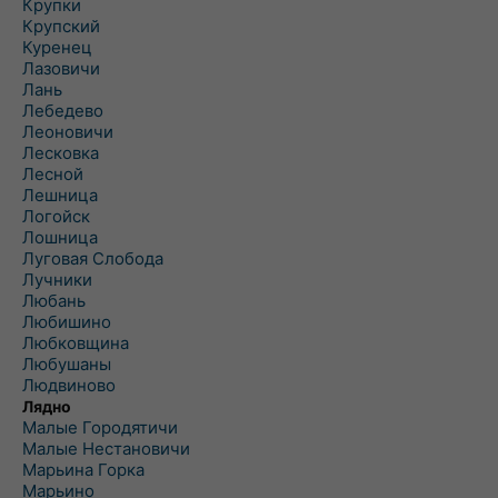
Крупки
Крупский
Куренец
Лазовичи
Лань
Лебедево
Леоновичи
Лесковка
Лесной
Лешница
Логойск
Лошница
Луговая Слобода
Лучники
Любань
Любишино
Любковщина
Любушаны
Людвиново
Лядно
Малые Городятичи
Малые Нестановичи
Марьина Горка
Марьино