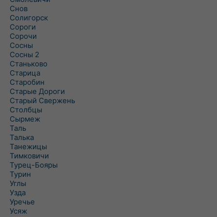
Снов
Солигорск
Сороги
Сорочи
Сосны
Сосны 2
Станьково
Старица
Старобин
Старые Дороги
Старый Свержень
Столбцы
Сырмеж
Таль
Талька
Танежицы
Тимковичи
Турец-Бояры
Турин
Углы
Узда
Уречье
Усяж