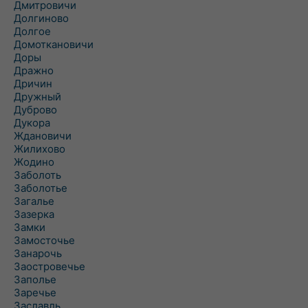
Дмитровичи
Долгиново
Долгое
Домоткановичи
Доры
Дражно
Дричин
Дружный
Дуброво
Дукора
Ждановичи
Жилихово
Жодино
Заболоть
Заболотье
Загалье
Зазерка
Замки
Замосточье
Занарочь
Заостровечье
Заполье
Заречье
Заславль