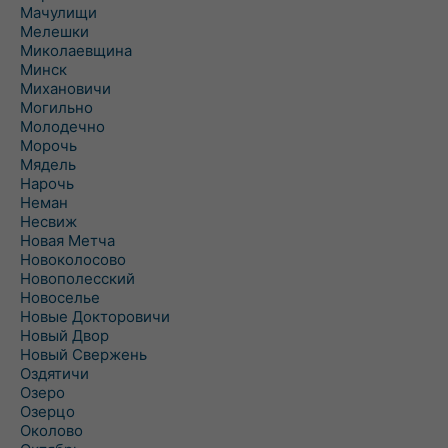
Мачулищи
Мелешки
Миколаевщина
Минск
Михановичи
Могильно
Молодечно
Морочь
Мядель
Нарочь
Неман
Несвиж
Новая Метча
Новоколосово
Новополесский
Новоселье
Новые Докторовичи
Новый Двор
Новый Свержень
Оздятичи
Озеро
Озерцо
Околово