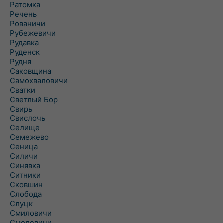
Ратомка
Речень
Рованичи
Рубежевичи
Рудавка
Руденск
Рудня
Саковщина
Самохваловичи
Сватки
Светлый Бор
Свирь
Свислочь
Селище
Семежево
Сеница
Силичи
Синявка
Ситники
Сковшин
Слобода
Слуцк
Смиловичи
Смолевичи