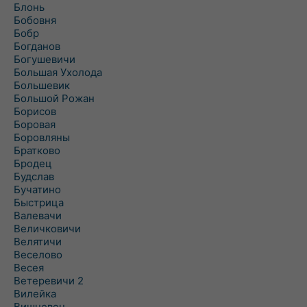
Блонь
Бобовня
Бобр
Богданов
Богушевичи
Большая Ухолода
Большевик
Большой Рожан
Борисов
Боровая
Боровляны
Братково
Бродец
Будслав
Бучатино
Быстрица
Валевачи
Величковичи
Велятичи
Веселово
Весея
Ветеревичи 2
Вилейка
Вишневец