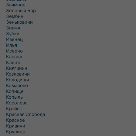
Заямное
Зеленый Бор
Зембин
Зеньковичи
Знамя
Зубки
Ивенец
Илья
Исерно
Карацк
Клецк
Княгинин
Козловичи
Колодищи
Комарово
Копище
Копыль
Королево
Крайск
Красная Слобода
Красное
Кривичи
Крупица