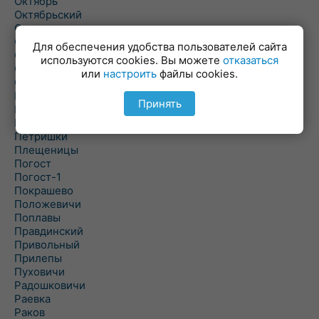
Октябрь
Октябрьский
Олехновичи
Омговичи
Для обеспечения удобства пользователей сайта
Оношки
используются cookies. Вы можете
отказаться
Осовец
или
настроить
файлы cookies.
Острошицкий Городок
Пасека
Принять
Пастовичи
Першаи
Петришки
Плещеницы
Погост
Погост-1
Покрашево
Положевичи
Поплавы
Правдинский
Привольный
Прилепы
Пуховичи
Радошковичи
Раевка
Раков