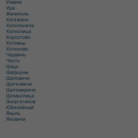
Ухвала
Уша
Фаниполь
Хатежино
Холопеничи
Холхолица
Хоростово
Хотляны
Хотюхово
Червень
Чисть
Шацк
Шершуны
Шиловичи
Щитковичи
Щитомиричи
Щомыслица
Энергетиков
Юбилейный
Языль
Яновичи