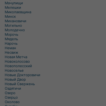
Мачулищи
Мелешки
Миколаевщина
Минск
Михановичи
Могильно
Молодечно
Морочь
Мядель
Нарочь
Неман
Несвиж
Новая Метча
Новоколосово
Новополесский
Новоселье
Новые Докторовичи
Новый Двор
Новый Свержень
Оздятичи
Озеро
Озерцо
Околово