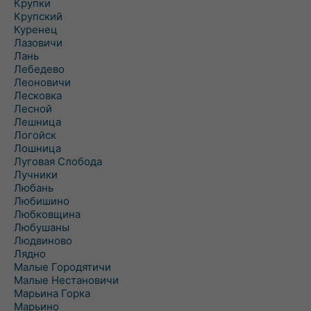
Крупки
Крупский
Куренец
Лазовичи
Лань
Лебедево
Леоновичи
Лесковка
Лесной
Лешница
Логойск
Лошница
Луговая Слобода
Лучники
Любань
Любишино
Любковщина
Любушаны
Людвиново
Лядно
Малые Городятичи
Малые Нестановичи
Марьина Горка
Марьино