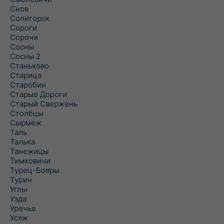
Снов
Солигорск
Сороги
Сорочи
Сосны
Сосны 2
Станьково
Старица
Старобин
Старые Дороги
Старый Свержень
Столбцы
Сырмеж
Таль
Талька
Танежицы
Тимковичи
Турец-Бояры
Турин
Углы
Узда
Уречье
Усяж