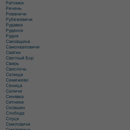
Ратомка
Речень
Рованичи
Рубежевичи
Рудавка
Руденск
Рудня
Саковщина
Самохваловичи
Сватки
Светлый Бор
Свирь
Свислочь
Селище
Семежево
Сеница
Силичи
Синявка
Ситники
Сковшин
Слобода
Слуцк
Смиловичи
Смолевичи