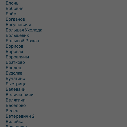
Блонь
Бобовня
Бобр
Богданов
Богушевичи
Большая Ухолода
Большевик
Большой Рожан
Борисов
Боровая
Боровляны
Братково
Бродец
Будслав
Бучатино
Быстрица
Валевачи
Величковичи
Велятичи
Веселово
Весея
Ветеревичи 2
Вилейка
Вишневец