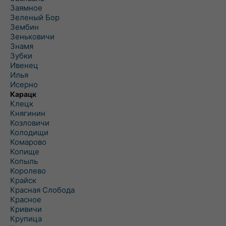
Заямное
Зеленый Бор
Зембин
Зеньковичи
Знамя
Зубки
Ивенец
Илья
Исерно
Карацк
Клецк
Княгинин
Козловичи
Колодищи
Комарово
Копище
Копыль
Королево
Крайск
Красная Слобода
Красное
Кривичи
Крупица