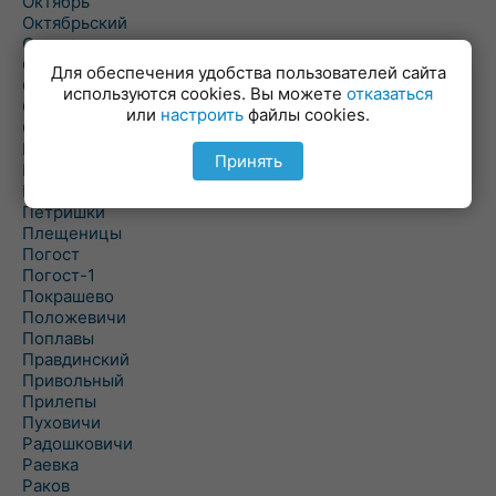
Октябрь
Октябрьский
Олехновичи
Омговичи
Для обеспечения удобства пользователей сайта
Оношки
используются cookies. Вы можете
отказаться
Осовец
или
настроить
файлы cookies.
Острошицкий Городок
Пасека
Принять
Пастовичи
Першаи
Петришки
Плещеницы
Погост
Погост-1
Покрашево
Положевичи
Поплавы
Правдинский
Привольный
Прилепы
Пуховичи
Радошковичи
Раевка
Раков