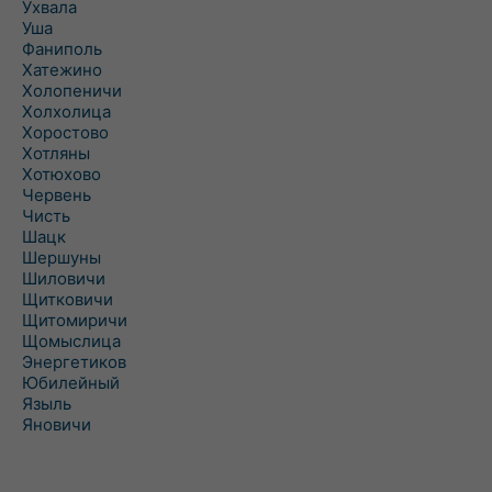
Ухвала
Уша
Фаниполь
Хатежино
Холопеничи
Холхолица
Хоростово
Хотляны
Хотюхово
Червень
Чисть
Шацк
Шершуны
Шиловичи
Щитковичи
Щитомиричи
Щомыслица
Энергетиков
Юбилейный
Языль
Яновичи