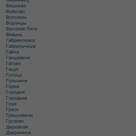
Вишнево
Войково
Воложин
Воронцы
Высокая Липа
Вязынь
Габриелевка
Гаврильчицы
Гайна
Ганцевичи
Гатово
Гацук
Голоцк
Гольчичи
Горки
Городея
Городьки
Гоцк
Греск
Грицкевичи
Грозово
Деревная
Дзержинск