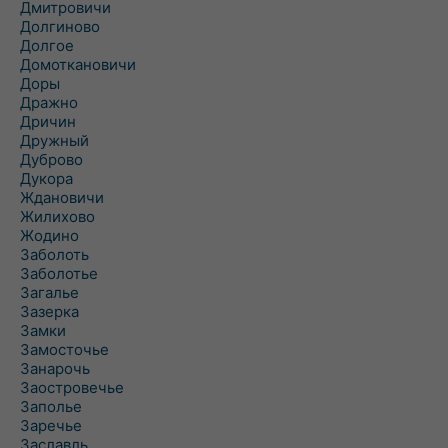
Дмитровичи
Долгиново
Долгое
Домоткановичи
Доры
Дражно
Дричин
Дружный
Дуброво
Дукора
Ждановичи
Жилихово
Жодино
Заболоть
Заболотье
Загалье
Зазерка
Замки
Замосточье
Занарочь
Заостровечье
Заполье
Заречье
Заславль