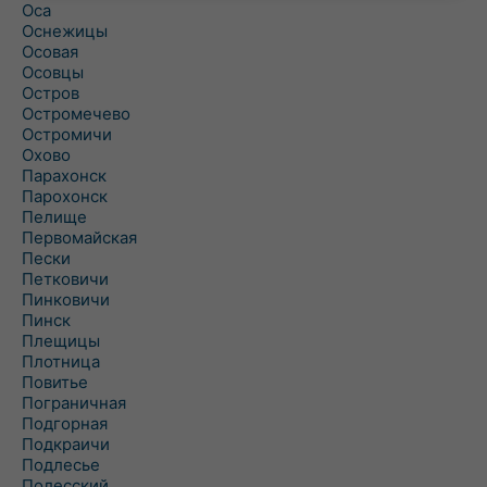
Оса
Оснежицы
Осовая
Осовцы
Остров
Остромечево
Остромичи
Охово
Парахонск
Парохонск
Пелище
Первомайская
Пески
Петковичи
Пинковичи
Пинск
Плещицы
Плотница
Повитье
Пограничная
Подгорная
Подкраичи
Подлесье
Полесский