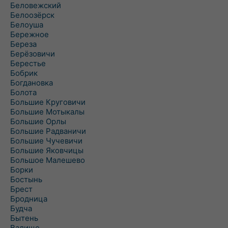
Беловежский
Белоозёрск
Белоуша
Бережное
Береза
Берёзовичи
Берестье
Бобрик
Богдановка
Болота
Большие Круговичи
Большие Мотыкалы
Большие Орлы
Большие Радваничи
Большие Чучевичи
Большие Яковчицы
Большое Малешево
Борки
Бостынь
Брест
Бродница
Будча
Бытень
Валище