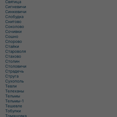
Святица
Сигневичи
Синкевичи
Слобудка
Снитово
Соколово
Сочивки
Сошно
Спорово
Стайки
Староволя
Стахово
Столин
Столовичи
Страдечь
Струга
Сухополь
Тевли
Телеханы
Тельмы
Тельмы-1
Тешевле
Тобулки
Томашовка