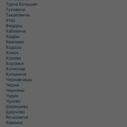
Турна Большая
Туховичи
Тышковичи
Утес
Федоры
Хабовичи
Хидры
Хмелево
Ходосы
Хомск
Хорева
Хоромск
Хотислав
Хотыничи
Чернавчицы
Черни
Черняны
Чудин
Чухово
Шерешево
Щерчово
Яечковичи
Язвинки