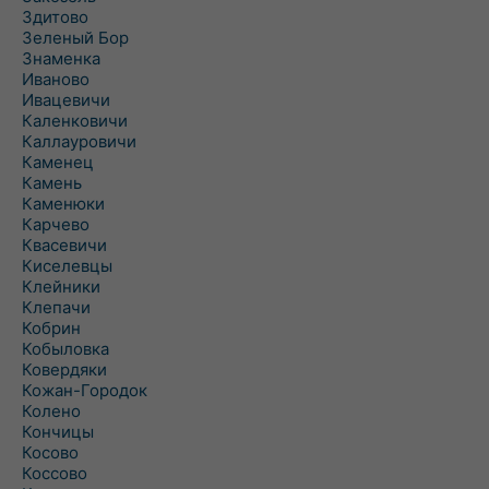
Здитово
Зеленый Бор
Знаменка
Иваново
Ивацевичи
Каленковичи
Каллауровичи
Каменец
Камень
Каменюки
Карчево
Квасевичи
Киселевцы
Клейники
Клепачи
Кобрин
Кобыловка
Ковердяки
Кожан-Городок
Колено
Кончицы
Косово
Коссово