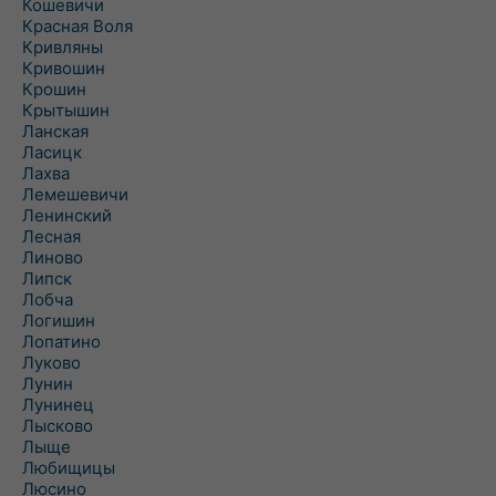
Кошевичи
Красная Воля
Кривляны
Кривошин
Крошин
Крытышин
Ланская
Ласицк
Лахва
Лемешевичи
Ленинский
Лесная
Линово
Липск
Лобча
Логишин
Лопатино
Луково
Лунин
Лунинец
Лысково
Лыще
Любищицы
Люсино