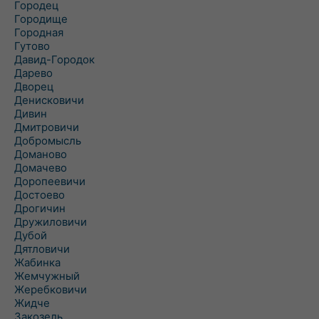
Городец
Городище
Городная
Гутово
Давид-Городок
Дарево
Дворец
Денисковичи
Дивин
Дмитровичи
Добромысль
Доманово
Домачево
Доропеевичи
Достоево
Дрогичин
Дружиловичи
Дубой
Дятловичи
Жабинка
Жемчужный
Жеребковичи
Жидче
Закозель