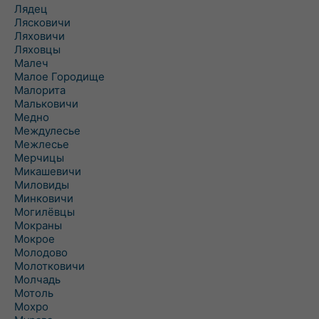
Лядец
Лясковичи
Ляховичи
Ляховцы
Малеч
Малое Городище
Малорита
Мальковичи
Медно
Междулесье
Межлесье
Мерчицы
Микашевичи
Миловиды
Минковичи
Могилёвцы
Мокраны
Мокрое
Молодово
Молотковичи
Молчадь
Мотоль
Мохро