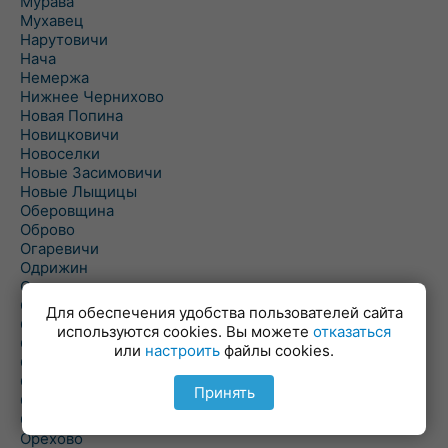
Мурава
Мухавец
Нарутовичи
Нача
Немержа
Нижнее Чернихово
Новая Попина
Новицковичи
Новоселки
Новые Засимовичи
Новые Лыщицы
Оберовщина
Оброво
Огаревичи
Одрижин
Оздамичи
Озяты
Для обеспечения удобства пользователей сайта
Олтуш
используются cookies. Вы можете
отказаться
Ольманы
или
настроить
файлы cookies.
Ольпень
Ольшаны
Принять
Омельная
Ополь
Орехово