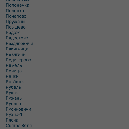
Полонечка
Полонка
Почапово
Пружаны
Псыщево
Радеж
Радостово
Раздяловичи
Ракитница
Ревятичи
Редигерово
Ремель
Речица
Речки
Ровбицк
Рубель
Рудск
Ружаны
Русино
Русиновичи
Рухча-1
Рясна
Святая Воля