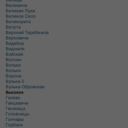
Велемичи
Великие Луки
Великое Село
Великорита
Велута
Верхний Теребежов
Верховичи
Видибор
Видомля
Войская
Волчин
Волька
Вольно
Ворони
Вулька-2
Вулька-Обровская
Высокое
Галево
Ганцевичи
Гвозница
Головчицы
Гончары
Горбаха