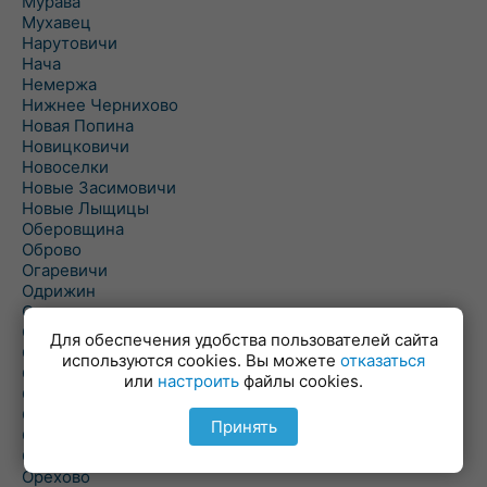
Мурава
Мухавец
Нарутовичи
Нача
Немержа
Нижнее Чернихово
Новая Попина
Новицковичи
Новоселки
Новые Засимовичи
Новые Лыщицы
Оберовщина
Оброво
Огаревичи
Одрижин
Оздамичи
Озяты
Для обеспечения удобства пользователей сайта
Олтуш
используются cookies. Вы можете
отказаться
Ольманы
или
настроить
файлы cookies.
Ольпень
Ольшаны
Принять
Омельная
Ополь
Орехово