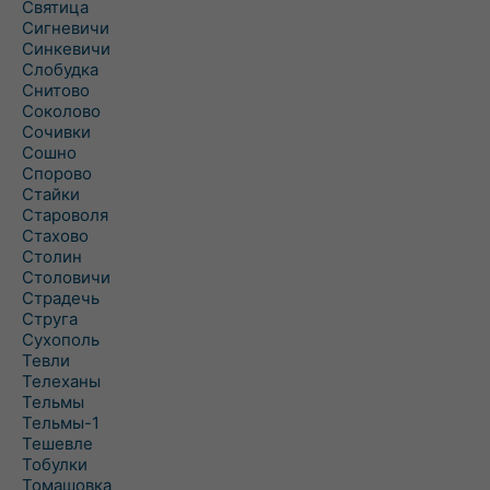
Святица
Сигневичи
Синкевичи
Слобудка
Снитово
Соколово
Сочивки
Сошно
Спорово
Стайки
Староволя
Стахово
Столин
Столовичи
Страдечь
Струга
Сухополь
Тевли
Телеханы
Тельмы
Тельмы-1
Тешевле
Тобулки
Томашовка