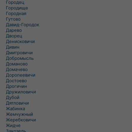
Городец
Городище
Городная
Гутово
Давид-Городок
Дарево
Дворец
Денисковичи
Дивин
Дмитровичи
Добромысль
Доманово
Домачево
Доропеевичи
Достоево
Дрогичин
Дружиловичи
Дубой
Дятловичи
Жабинка
Жемчужный
Жеребковичи
Жидче
Закозель