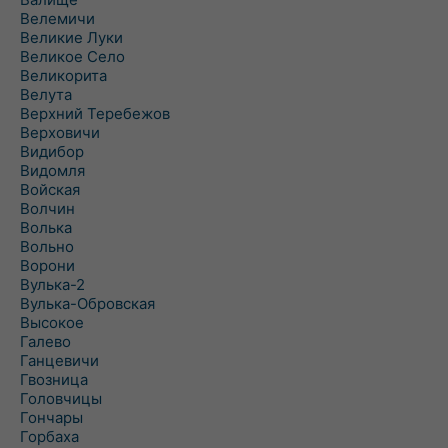
Велемичи
Великие Луки
Великое Село
Великорита
Велута
Верхний Теребежов
Верховичи
Видибор
Видомля
Войская
Волчин
Волька
Вольно
Ворони
Вулька-2
Вулька-Обровская
Высокое
Галево
Ганцевичи
Гвозница
Головчицы
Гончары
Горбаха