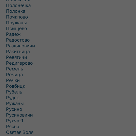
Полонечка
Полонка
Почапово
Пружаны
Псыщево
Радеж
Радостово
Раздяловичи
Ракитница
Ревятичи
Редигерово
Ремель
Речица
Речки
Ровбицк
Рубель
Рудск
Ружаны
Русино
Русиновичи
Рухча-1
Рясна
Святая Воля