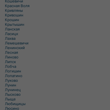
Кошевичи
Красная Воля
Кривляны
Кривошин
Крошин
Крытышин
Ланская
Ласицк
Лахва
Лемешевичи
Ленинский
Лесная
Линово
Липск
Лобча
Логишин
Лопатино
Луково
Лунин
Лунинец
Лысково
Лыще
Любищицы
Люсино