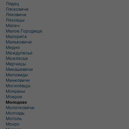
Лядец
Лясковичи
Ляховичи
Ляховцы
Малеч
Малое Городище
Малорита
Мальковичи
Медно
Междулесье
Межлесье
Мерчицы
Микашевичи
Миловиды
Минковичи
Могилёвцы
Мокраны
Мокрое
Молодово
Молотковичи
Молчадь
Мотоль
Мохро