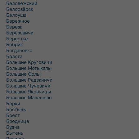
Беловежский
Белоозёрск
Белоуша
Бережное
Береза
Берёзовичи
Берестье
Бобрик
Богдановка
Болота
Большие Круговичи
Большие Мотыкалы
Большие Орлы
Большие Радваничи
Большие Чучевичи
Большие Яковчицы
Большое Малешево
Борки
Бостынь
Брест
Бродница
Будча
Бытень
Валище