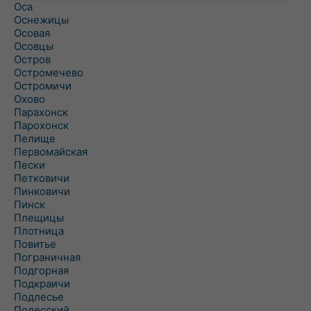
Оса
Оснежицы
Осовая
Осовцы
Остров
Остромечево
Остромичи
Охово
Парахонск
Парохонск
Пелище
Первомайская
Пески
Петковичи
Пинковичи
Пинск
Плещицы
Плотница
Повитье
Пограничная
Подгорная
Подкраичи
Подлесье
Полесский