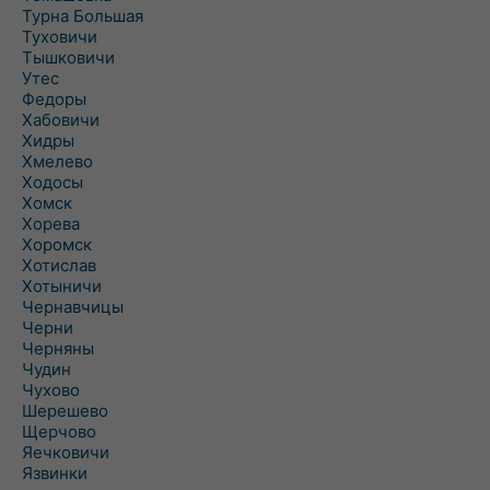
Турна Большая
Туховичи
Тышковичи
Утес
Федоры
Хабовичи
Хидры
Хмелево
Ходосы
Хомск
Хорева
Хоромск
Хотислав
Хотыничи
Чернавчицы
Черни
Черняны
Чудин
Чухово
Шерешево
Щерчово
Яечковичи
Язвинки