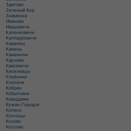
Здитово
Зеленый Бор
Знаменка
Иваново
Ивацевичи
Каленковичи
Каллауровичи
Каменец
Камень
Каменюки
Карчево
Квасевичи
Киселевцы
Клейники
Клепачи
Кобрин
Кобыловка
Ковердяки
Кожан-Городок
Колено
Кончицы
Косово
Коссово