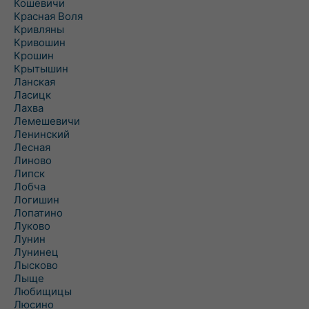
Кошевичи
Красная Воля
Кривляны
Кривошин
Крошин
Крытышин
Ланская
Ласицк
Лахва
Лемешевичи
Ленинский
Лесная
Линово
Липск
Лобча
Логишин
Лопатино
Луково
Лунин
Лунинец
Лысково
Лыще
Любищицы
Люсино