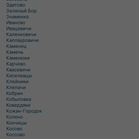
Здитово
Зеленый Бор
Знаменка
Иваново
Ивацевичи
Каленковичи
Каллауровичи
Каменец
Камень
Каменюки
Карчево
Квасевичи
Киселевцы
Клейники
Клепачи
Кобрин
Кобыловка
Ковердяки
Кожан-Городок
Колено
Кончицы
Косово
Коссово