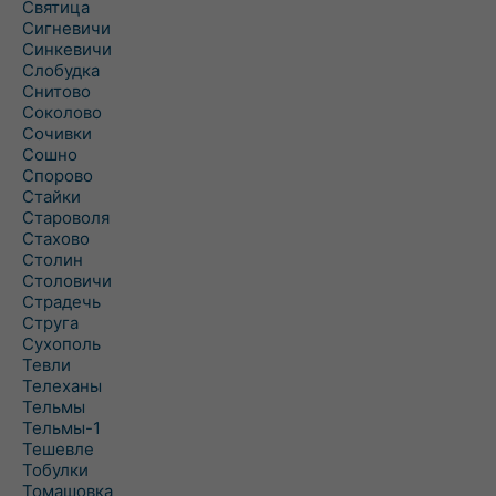
Святица
Сигневичи
Синкевичи
Слобудка
Снитово
Соколово
Сочивки
Сошно
Спорово
Стайки
Староволя
Стахово
Столин
Столовичи
Страдечь
Струга
Сухополь
Тевли
Телеханы
Тельмы
Тельмы-1
Тешевле
Тобулки
Томашовка