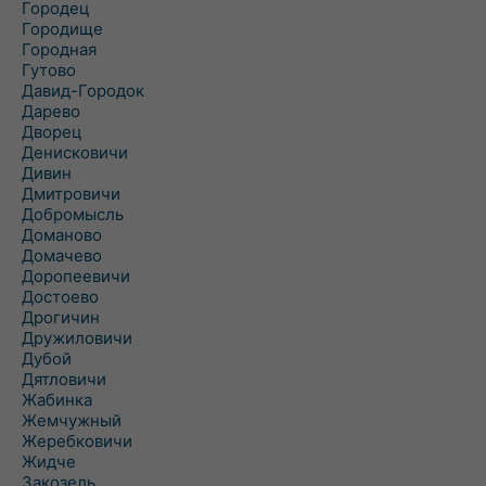
Городец
Городище
Городная
Гутово
Давид-Городок
Дарево
Дворец
Денисковичи
Дивин
Дмитровичи
Добромысль
Доманово
Домачево
Доропеевичи
Достоево
Дрогичин
Дружиловичи
Дубой
Дятловичи
Жабинка
Жемчужный
Жеребковичи
Жидче
Закозель