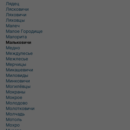
Лядец
Лясковичи
Ляховичи
Ляховцы
Малеч
Малое Городище
Малорита
Мальковичи
Медно
Междулесье
Межлесье
Мерчицы
Микашевичи
Миловиды
Минковичи
Могилёвцы
Мокраны
Мокрое
Молодово
Молотковичи
Молчадь
Мотоль
Мохро