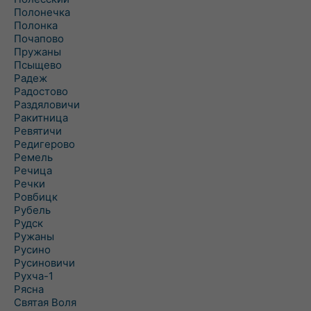
Полонечка
Полонка
Почапово
Пружаны
Псыщево
Радеж
Радостово
Раздяловичи
Ракитница
Ревятичи
Редигерово
Ремель
Речица
Речки
Ровбицк
Рубель
Рудск
Ружаны
Русино
Русиновичи
Рухча-1
Рясна
Святая Воля