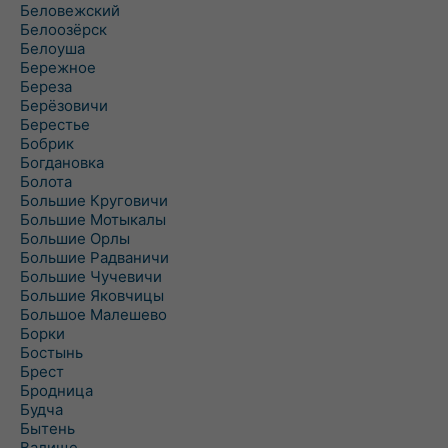
Беловежский
Белоозёрск
Белоуша
Бережное
Береза
Берёзовичи
Берестье
Бобрик
Богдановка
Болота
Большие Круговичи
Большие Мотыкалы
Большие Орлы
Большие Радваничи
Большие Чучевичи
Большие Яковчицы
Большое Малешево
Борки
Бостынь
Брест
Бродница
Будча
Бытень
Валище