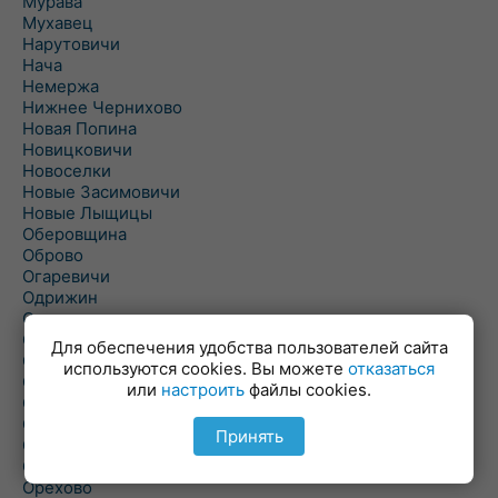
Мурава
Мухавец
Нарутовичи
Нача
Немержа
Нижнее Чернихово
Новая Попина
Новицковичи
Новоселки
Новые Засимовичи
Новые Лыщицы
Оберовщина
Оброво
Огаревичи
Одрижин
Оздамичи
Озяты
Для обеспечения удобства пользователей сайта
Олтуш
используются cookies. Вы можете
отказаться
Ольманы
или
настроить
файлы cookies.
Ольпень
Ольшаны
Принять
Омельная
Ополь
Орехово