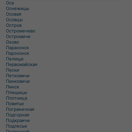
Оса
Оснежицы
Осовая
Осовцы
Остров
Остромечево
Остромичи
Охово
Парахонск
Парохонск
Пелище
Первомайская
Пески
Петковичи
Пинковичи
Пинск
Плещицы
Плотница
Повитье
Пограничная
Подгорная
Подкраичи
Подлесье
Полесский