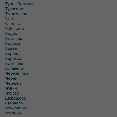
Турна Большая
Туховичи
Тышковичи
Утес
Федоры
Хабовичи
Хидры
Хмелево
Ходосы
Хомск
Хорева
Хоромск
Хотислав
Хотыничи
Чернавчицы
Черни
Черняны
Чудин
Чухово
Шерешево
Щерчово
Яечковичи
Язвинки