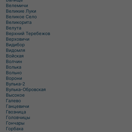
Велемичи
Великие Луки
Великое Село
Великорита
Велута
Верхний Теребежов
Верховичи
Видибор
Видомля
Войская
Волчин
Волька
Вольно
Ворони
Вулька-2
Вулька-Обровская
Высокое
Галево
Ганцевичи
Гвозница
Головчицы
Гончары
Горбаха