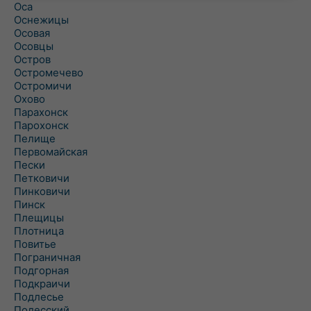
Оса
Оснежицы
Осовая
Осовцы
Остров
Остромечево
Остромичи
Охово
Парахонск
Парохонск
Пелище
Первомайская
Пески
Петковичи
Пинковичи
Пинск
Плещицы
Плотница
Повитье
Пограничная
Подгорная
Подкраичи
Подлесье
Полесский