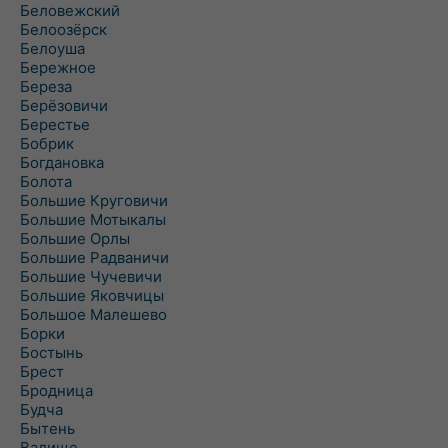
Беловежский
Белоозёрск
Белоуша
Бережное
Береза
Берёзовичи
Берестье
Бобрик
Богдановка
Болота
Большие Круговичи
Большие Мотыкалы
Большие Орлы
Большие Радваничи
Большие Чучевичи
Большие Яковчицы
Большое Малешево
Борки
Бостынь
Брест
Бродница
Будча
Бытень
Валище