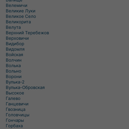
Велемичи
Великие Луки
Великое Село
Великорита
Велута
Верхний Теребежов
Верховичи
Видибор
Видомля
Войская
Волчин
Волька
Вольно
Ворони
Вулька-2
Вулька-Обровская
Высокое
Галево
Ганцевичи
Гвозница
Головчицы
Гончары
Горбаха