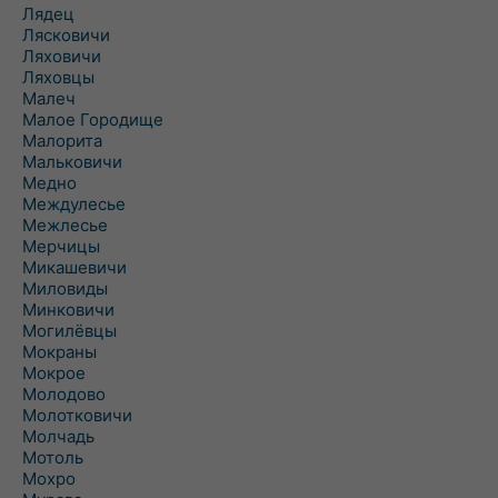
Лядец
Лясковичи
Ляховичи
Ляховцы
Малеч
Малое Городище
Малорита
Мальковичи
Медно
Междулесье
Межлесье
Мерчицы
Микашевичи
Миловиды
Минковичи
Могилёвцы
Мокраны
Мокрое
Молодово
Молотковичи
Молчадь
Мотоль
Мохро