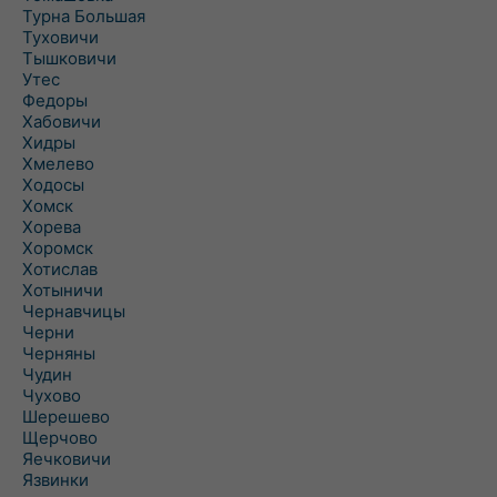
Турна Большая
Туховичи
Тышковичи
Утес
Федоры
Хабовичи
Хидры
Хмелево
Ходосы
Хомск
Хорева
Хоромск
Хотислав
Хотыничи
Чернавчицы
Черни
Черняны
Чудин
Чухово
Шерешево
Щерчово
Яечковичи
Язвинки