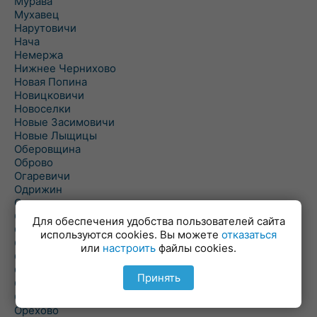
Мурава
Мухавец
Нарутовичи
Нача
Немержа
Нижнее Чернихово
Новая Попина
Новицковичи
Новоселки
Новые Засимовичи
Новые Лыщицы
Оберовщина
Оброво
Огаревичи
Одрижин
Оздамичи
Озяты
Для обеспечения удобства пользователей сайта
Олтуш
используются cookies. Вы можете
отказаться
Ольманы
или
настроить
файлы cookies.
Ольпень
Ольшаны
Принять
Омельная
Ополь
Орехово