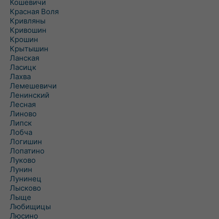
Кошевичи
Красная Воля
Кривляны
Кривошин
Крошин
Крытышин
Ланская
Ласицк
Лахва
Лемешевичи
Ленинский
Лесная
Линово
Липск
Лобча
Логишин
Лопатино
Луково
Лунин
Лунинец
Лысково
Лыще
Любищицы
Люсино