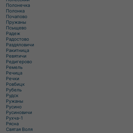
Полонечка
Полонка
Почапово
Пружаны
Псыщево
Радеж
Радостово
Раздяловичи
Ракитница
Ревятичи
Редигерово
Ремель
Речица
Речки
Ровбицк
Рубель
Рудск
Ружаны
Русино
Русиновичи
Рухча-1
Рясна
Святая Воля