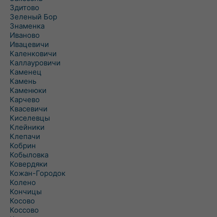
Здитово
Зеленый Бор
Знаменка
Иваново
Ивацевичи
Каленковичи
Каллауровичи
Каменец
Камень
Каменюки
Карчево
Квасевичи
Киселевцы
Клейники
Клепачи
Кобрин
Кобыловка
Ковердяки
Кожан-Городок
Колено
Кончицы
Косово
Коссово