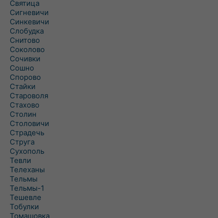
Святица
Сигневичи
Синкевичи
Слобудка
Снитово
Соколово
Сочивки
Сошно
Спорово
Стайки
Староволя
Стахово
Столин
Столовичи
Страдечь
Струга
Сухополь
Тевли
Телеханы
Тельмы
Тельмы-1
Тешевле
Тобулки
Томашовка