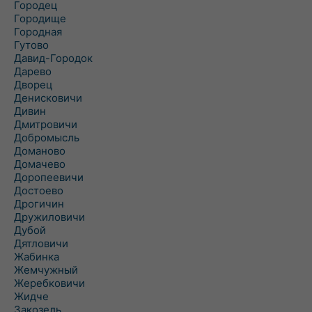
Городец
Городище
Городная
Гутово
Давид-Городок
Дарево
Дворец
Денисковичи
Дивин
Дмитровичи
Добромысль
Доманово
Домачево
Доропеевичи
Достоево
Дрогичин
Дружиловичи
Дубой
Дятловичи
Жабинка
Жемчужный
Жеребковичи
Жидче
Закозель