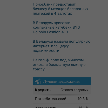
Приорбанк предоставит
бизнесу 6 месяцев бесплатных
платежей в 4 валютах
В Беларусь привезли
компактные хэтчбеки BYD
Dolphin Fashion 410
В Беларуси назвали популярную
интернет-площадку
недвижимости
На гольф-поле под Минском
открыли бесплатную лыжную
трассу
Лучшие предложения
Кредиты
Ставка годовых
Потребительский
10,8 %
Автокредит
16,1 %