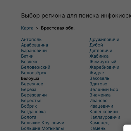
Выбор региона для поиска инфокиос
Карта
>
Брестская обл.
Антополь
Дружиловичи
Арабовщина
Дубой
Барановичи
Дятловичи
Батчи
Жабинка
Бездеж
Жемчужный
Беловежский
Жеребковичи
Белоозёрск
Жидче
Закозель
Белоуша
Бережное
Здитово
Береза
Зеленый Бор
Берёзовичи
Знаменка
Берестье
Иваново
Бобрик
Ивацевичи
Богдановка
Каленковичи
Болота
Каллауровичи
Большие Круговичи
Каменец
Большие Мотыкалы
Камень