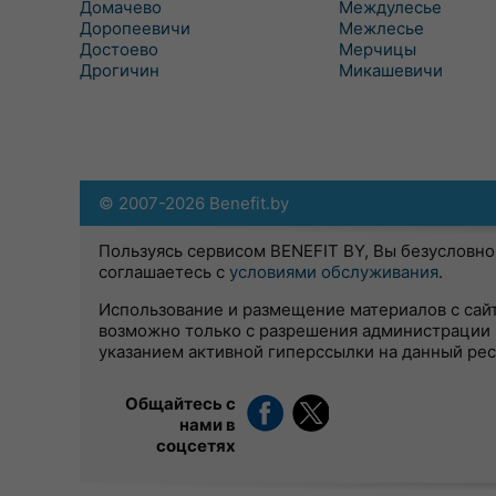
Домачево
Междулесье
Доропеевичи
Межлесье
Достоево
Мерчицы
Дрогичин
Микашевичи
© 2007-2026 Benefit.by
Пользуясь сервисом BENEFIT BY, Вы безусловно
соглашаетесь с
условиями обслуживания
.
Использование и размещение материалов с сай
возможно только с разрешения администрации 
указанием активной гиперссылки на данный ре
Общайтесь с
нами в
соцсетях