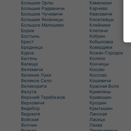
Большие Орлы
Каменюки
Большие Радваничи
Карчево
Большие Чучевичи
Квасевичи
Большие Яковчицы
Киселевцы
Большое Малешево
Клейники
Борки
Клепачи
Бостынь
Кобрин
Брест
Кобыловка
Бродница
Ковердяки
Будча
Кожан-Городок
Бытень
Колено
Валище
Кончицы
Велемичи
Косово
Великие Луки
Коссово
Великое Село
Кошевичи
Великорита
Красная Воля
Велута
Кривляны
Верхний Теребежов
Кривошин
Верховичи
Крошин
Видибор
Крытышин
Видомля
Ланская
Войская
Ласицк
Волчин
Лахва
Волька
Лемешевичи