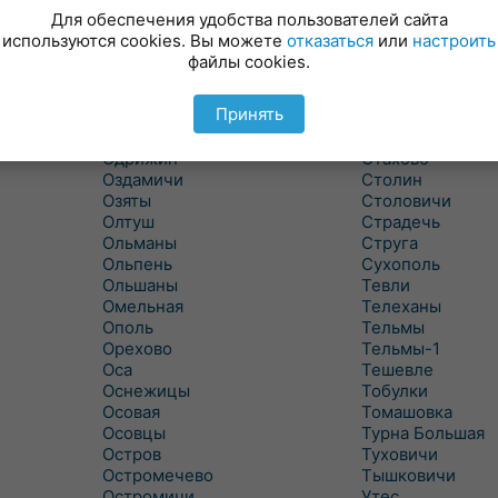
Новицковичи
Снитово
Для обеспечения удобства пользователей сайта
Новоселки
Соколово
используются cookies. Вы можете
отказаться
или
настроить
Новые Засимовичи
Сочивки
файлы cookies.
Новые Лыщицы
Сошно
Оберовщина
Спорово
Принять
Оброво
Стайки
Огаревичи
Староволя
Одрижин
Стахово
Оздамичи
Столин
Озяты
Столовичи
Олтуш
Страдечь
Ольманы
Струга
Ольпень
Сухополь
Ольшаны
Тевли
Омельная
Телеханы
Ополь
Тельмы
Орехово
Тельмы-1
Оса
Тешевле
Оснежицы
Тобулки
Осовая
Томашовка
Осовцы
Турна Большая
Остров
Туховичи
Остромечево
Тышковичи
Остромичи
Утес