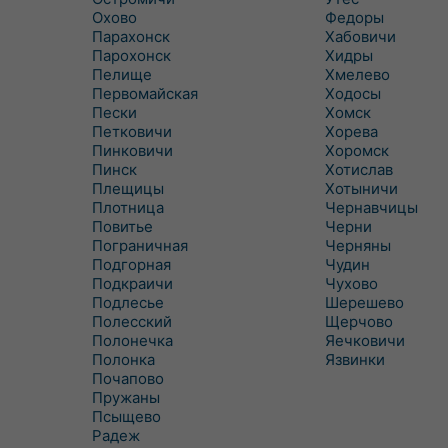
Охово
Федоры
Парахонск
Хабовичи
Парохонск
Хидры
Пелище
Хмелево
Первомайская
Ходосы
Пески
Хомск
Петковичи
Хорева
Пинковичи
Хоромск
Пинск
Хотислав
Плещицы
Хотыничи
Плотница
Чернавчицы
Повитье
Черни
Пограничная
Черняны
Подгорная
Чудин
Подкраичи
Чухово
Подлесье
Шерешево
Полесский
Щерчово
Полонечка
Яечковичи
Полонка
Язвинки
Почапово
Пружаны
Псыщево
Радеж