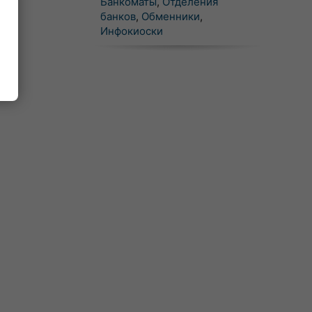
Банкоматы
,
Отделения
банков
,
Обменники
,
Инфокиоски