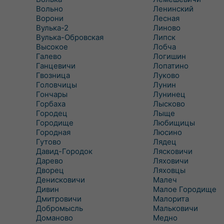
Вольно
Ленинский
Ворони
Лесная
Вулька-2
Линово
Вулька-Обровская
Липск
Высокое
Лобча
Галево
Логишин
Ганцевичи
Лопатино
Гвозница
Луково
Головчицы
Лунин
Гончары
Лунинец
Горбаха
Лысково
Городец
Лыще
Городище
Любищицы
Городная
Люсино
Гутово
Лядец
Давид-Городок
Лясковичи
Дарево
Ляховичи
Дворец
Ляховцы
Денисковичи
Малеч
Дивин
Малое Городище
Дмитровичи
Малорита
Добромысль
Мальковичи
Доманово
Медно