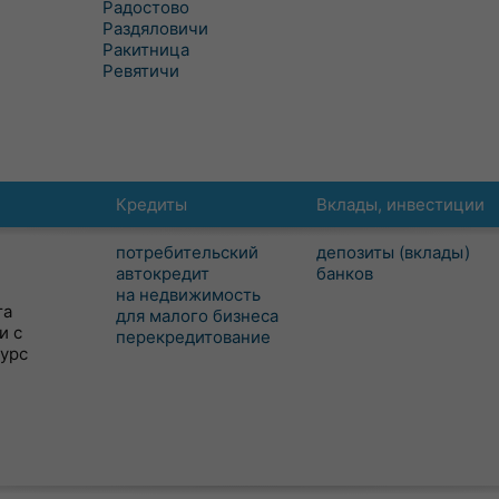
Радостово
Раздяловичи
Ракитница
Ревятичи
Кредиты
Вклады, инвестиции
потребительский
депозиты (вклады)
автокредит
банков
на недвижимость
та
для малого бизнеса
и с
перекредитование
сурс