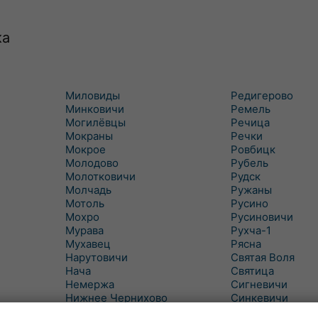
ка
Миловиды
Редигерово
Минковичи
Ремель
Могилёвцы
Речица
Мокраны
Речки
Мокрое
Ровбицк
Молодово
Рубель
Молотковичи
Рудск
Молчадь
Ружаны
Мотоль
Русино
Мохро
Русиновичи
Мурава
Рухча-1
Мухавец
Рясна
Нарутовичи
Святая Воля
Нача
Святица
Немержа
Сигневичи
Нижнее Чернихово
Синкевичи
Новая Попина
Слобудка