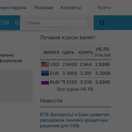
нвестируем
Реклама
Контакты
Войти
СТИ
ЕЩЕ
Лучшие курсы валют
НБ РБ
валюта
сдать
купить
мально
07.08.2026
фокиосков.
USD
2.9405
2.944
2.9386
EUR
3.3905
3.391
3.3908
RUB
100
3.5135
3.519
3.6365
Все курсы
НБ РБ
Новости
ВТБ (Беларусь) и Банк развития
расширили линейку кредитных
решений для СМБ