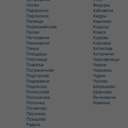
Охово
Федоры
Парахонск
Хабовичи
Парохонск
Хидры
Пелище
Хмелево
Первомайская
Ходосы
Пески
Хомск
Петковичи
Хорева
Пинковичи
Хоромск
Пинск
Хотислав
Плещицы
Хотыничи
Плотница
Чернавчицы
Повитье
Черни
Пограничная
Черняны
Подгорная
Чудин
Подкраичи
Чухово
Подлесье
Шерешево
Полесский
Щерчово
Полонечка
Яечковичи
Полонка
Язвинки
Почапово
Пружаны
Псыщево
Радеж