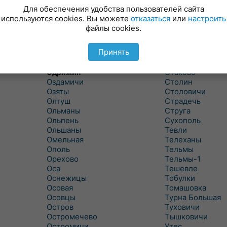
Новицковичи
Снитово
Для обеспечения удобства пользователей сайта
Новоселки
Соколово
используются cookies. Вы можете
отказаться
или
настроить
Новые Засимовичи
Сочивки
файлы cookies.
Новые Лыщицы
Сошно
Оберовщина
Спорово
Принять
Оброво
Стайки
Огаревичи
Староволя
Стахово
Одрижин
Оздамичи
Столин
Озяты
Столовичи
Олтуш
Страдечь
Ольманы
Струга
Ольпень
Сухополь
Ольшаны
Тевли
Омельная
Телеханы
Ополь
Тельмы
Орехово
Тельмы-1
Оса
Тешевле
Оснежицы
Тобулки
Осовая
Томашовка
Осовцы
Турна Большая
Остров
Туховичи
Остромечево
Тышковичи
Остромичи
Утес