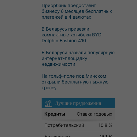
Приорбанк предоставит
бизнесу 6 месяцев бесплатных
платежей в 4 валютах
В Беларусь привезли
компактные хэтчбеки BYD
Dolphin Fashion 410
В Беларуси назвали популярную
интернет-площадку
недвижимости
На гольф-поле под Минском
открыли бесплатную лыжную
трассу
Лучшие предложения
Кредиты
Ставка годовых
Потребительский
10,8 %
Автокредит
16,1 %