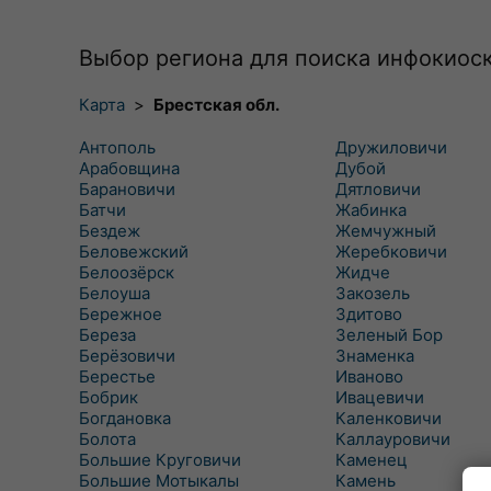
Выбор региона для поиска инфокиос
Карта
>
Брестская обл.
Антополь
Дружиловичи
Арабовщина
Дубой
Барановичи
Дятловичи
Батчи
Жабинка
Бездеж
Жемчужный
Беловежский
Жеребковичи
Белоозёрск
Жидче
Белоуша
Закозель
Бережное
Здитово
Береза
Зеленый Бор
Берёзовичи
Знаменка
Берестье
Иваново
Бобрик
Ивацевичи
Богдановка
Каленковичи
Болота
Каллауровичи
Большие Круговичи
Каменец
Большие Мотыкалы
Камень