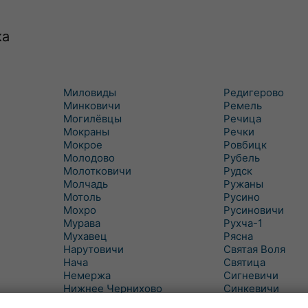
ка
Миловиды
Редигерово
Минковичи
Ремель
Могилёвцы
Речица
Мокраны
Речки
Мокрое
Ровбицк
Молодово
Рубель
Молотковичи
Рудск
Молчадь
Ружаны
Мотоль
Русино
Мохро
Русиновичи
Мурава
Рухча-1
Мухавец
Рясна
Нарутовичи
Святая Воля
Нача
Святица
Немержа
Сигневичи
Нижнее Чернихово
Синкевичи
Новая Попина
Слобудка