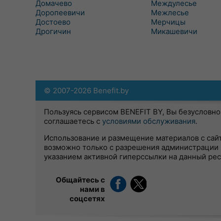
Домачево
Междулесье
Доропеевичи
Межлесье
Достоево
Мерчицы
Дрогичин
Микашевичи
© 2007-2026 Benefit.by
Пользуясь сервисом BENEFIT BY, Вы безусловно
соглашаетесь с
условиями обслуживания
.
Использование и размещение материалов с сай
возможно только с разрешения администрации 
указанием активной гиперссылки на данный ре
Общайтесь с
нами в
соцсетях