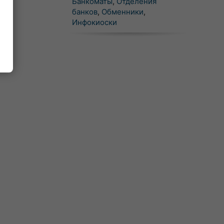
Банкоматы
,
Отделения
банков
,
Обменники
,
Инфокиоски