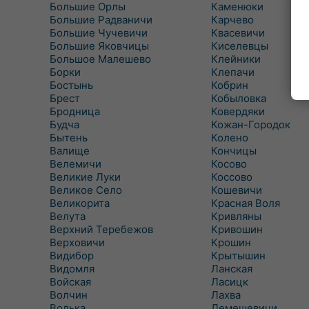
Большие Орлы
Каменюки
Большие Радваничи
Карчево
Большие Чучевичи
Квасевичи
Большие Яковчицы
Киселевцы
Большое Малешево
Клейники
Борки
Клепачи
Бостынь
Кобрин
Брест
Кобыловка
Бродница
Ковердяки
Будча
Кожан-Городок
Бытень
Колено
Валище
Кончицы
Велемичи
Косово
Великие Луки
Коссово
Великое Село
Кошевичи
Великорита
Красная Воля
Велута
Кривляны
Верхний Теребежов
Кривошин
Верховичи
Крошин
Видибор
Крытышин
Видомля
Ланская
Войская
Ласицк
Волчин
Лахва
Волька
Лемешевичи