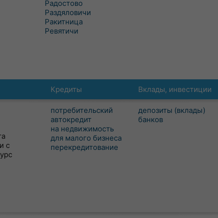
Радостово
Раздяловичи
Ракитница
Ревятичи
Кредиты
Вклады, инвестиции
потребительский
депозиты (вклады)
автокредит
банков
на недвижимость
та
для малого бизнеса
и с
перекредитование
сурс