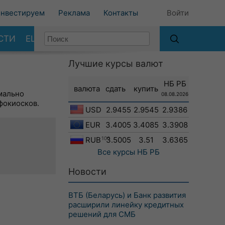
нвестируем
Реклама
Контакты
Войти
СТИ
ЕЩЕ
Лучшие курсы валют
НБ РБ
валюта
сдать
купить
мально
08.08.2026
фокиосков.
USD
2.9455
2.9545
2.9386
EUR
3.4005
3.4085
3.3908
RUB
100
3.5005
3.51
3.6365
Все курсы
НБ РБ
Новости
ВТБ (Беларусь) и Банк развития
расширили линейку кредитных
решений для СМБ