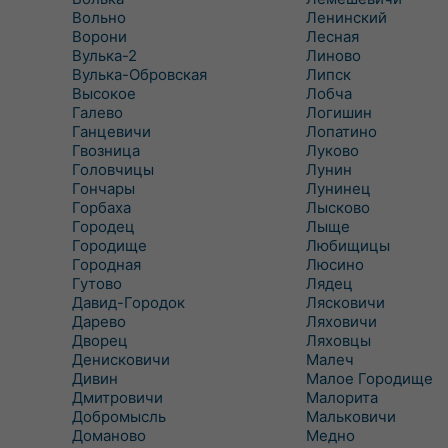
Вольно
Ленинский
Ворони
Лесная
Вулька-2
Линово
Вулька-Обровская
Липск
Высокое
Лобча
Галево
Логишин
Ганцевичи
Лопатино
Гвозница
Луково
Головчицы
Лунин
Гончары
Лунинец
Горбаха
Лысково
Городец
Лыще
Городище
Любищицы
Городная
Люсино
Гутово
Лядец
Давид-Городок
Лясковичи
Дарево
Ляховичи
Дворец
Ляховцы
Денисковичи
Малеч
Дивин
Малое Городище
Дмитровичи
Малорита
Добромысль
Мальковичи
Доманово
Медно