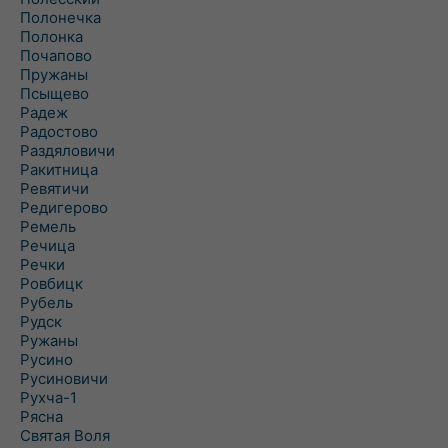
Полонечка
Полонка
Почапово
Пружаны
Псыщево
Радеж
Радостово
Раздяловичи
Ракитница
Ревятичи
Редигерово
Ремель
Речица
Речки
Ровбицк
Рубель
Рудск
Ружаны
Русино
Русиновичи
Рухча-1
Рясна
Святая Воля