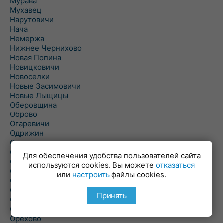
Мурава
Мухавец
Нарутовичи
Нача
Немержа
Нижнее Чернихово
Новая Попина
Новицковичи
Новоселки
Новые Засимовичи
Новые Лыщицы
Оберовщина
Оброво
Огаревичи
Одрижин
Оздамичи
Озяты
Для обеспечения удобства пользователей сайта
Олтуш
используются cookies. Вы можете
отказаться
Ольманы
или
настроить
файлы cookies.
Ольпень
Ольшаны
Принять
Омельная
Ополь
Орехово