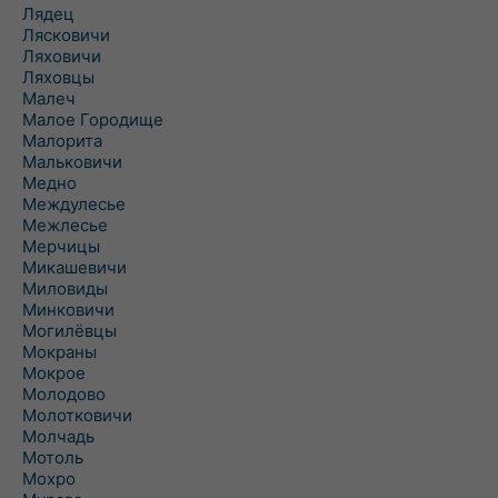
Лядец
Лясковичи
Ляховичи
Ляховцы
Малеч
Малое Городище
Малорита
Мальковичи
Медно
Междулесье
Межлесье
Мерчицы
Микашевичи
Миловиды
Минковичи
Могилёвцы
Мокраны
Мокрое
Молодово
Молотковичи
Молчадь
Мотоль
Мохро