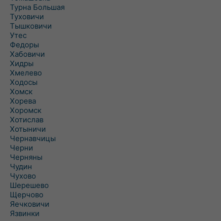
Турна Большая
Туховичи
Тышковичи
Утес
Федоры
Хабовичи
Хидры
Хмелево
Ходосы
Хомск
Хорева
Хоромск
Хотислав
Хотыничи
Чернавчицы
Черни
Черняны
Чудин
Чухово
Шерешево
Щерчово
Яечковичи
Язвинки