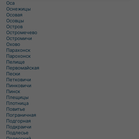
Оса
Оснежицы
Осовая
Осовцы
Остров
Остромечево
Остромичи
Охово
Парахонск
Парохонск
Пелище
Первомайская
Пески
Петковичи
Пинковичи
Пинск
Плещицы
Плотница
Повитье
Пограничная
Подгорная
Подкраичи
Подлесье
Полесский