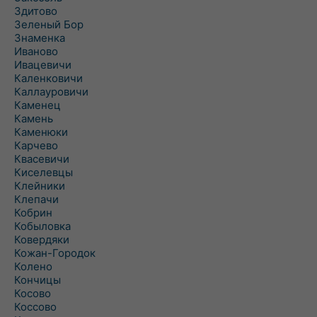
Здитово
Зеленый Бор
Знаменка
Иваново
Ивацевичи
Каленковичи
Каллауровичи
Каменец
Камень
Каменюки
Карчево
Квасевичи
Киселевцы
Клейники
Клепачи
Кобрин
Кобыловка
Ковердяки
Кожан-Городок
Колено
Кончицы
Косово
Коссово