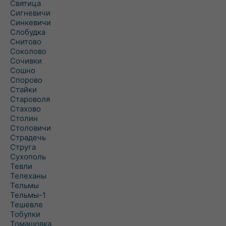
Святица
Сигневичи
Синкевичи
Слобудка
Снитово
Соколово
Сочивки
Сошно
Спорово
Стайки
Староволя
Стахово
Столин
Столовичи
Страдечь
Струга
Сухополь
Тевли
Телеханы
Тельмы
Тельмы-1
Тешевле
Тобулки
Томашовка