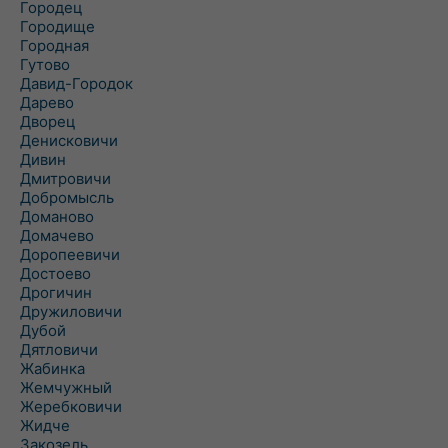
Городец
Городище
Городная
Гутово
Давид-Городок
Дарево
Дворец
Денисковичи
Дивин
Дмитровичи
Добромысль
Доманово
Домачево
Доропеевичи
Достоево
Дрогичин
Дружиловичи
Дубой
Дятловичи
Жабинка
Жемчужный
Жеребковичи
Жидче
Закозель