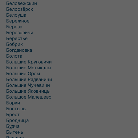
Беловежский
Белоозёрск
Белоуша
Бережное
Береза
Берёзовичи
Берестье
Бобрик
Богдановка
Болота
Большие Круговичи
Большие Мотыкалы
Большие Орлы
Большие Радваничи
Большие Чучевичи
Большие Яковчицы
Большое Малешево
Борки
Бостынь
Брест
Бродница
Будча
Бытень
Валище