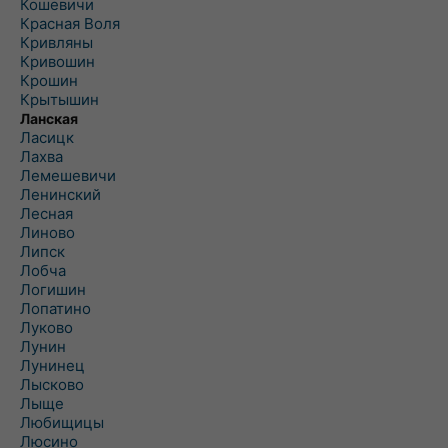
Кошевичи
Красная Воля
Кривляны
Кривошин
Крошин
Крытышин
Ланская
Ласицк
Лахва
Лемешевичи
Ленинский
Лесная
Линово
Липск
Лобча
Логишин
Лопатино
Луково
Лунин
Лунинец
Лысково
Лыще
Любищицы
Люсино