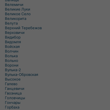
Велемичи
Великие Луки
Великое Село
Великорита
Велута
Верхний Теребежов
Верховичи
Видибор
Видомля
Войская
Волчин
Волька
Вольно
Ворони
Вулька-2
Вулька-Обровская
Высокое
Галево
Ганцевичи
Гвозница
Головчицы
Гончары
Горбаха