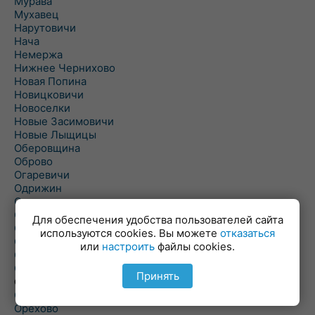
Мурава
Мухавец
Нарутовичи
Нача
Немержа
Нижнее Чернихово
Новая Попина
Новицковичи
Новоселки
Новые Засимовичи
Новые Лыщицы
Оберовщина
Оброво
Огаревичи
Одрижин
Оздамичи
Озяты
Для обеспечения удобства пользователей сайта
Олтуш
используются cookies. Вы можете
отказаться
Ольманы
или
настроить
файлы cookies.
Ольпень
Ольшаны
Принять
Омельная
Ополь
Орехово