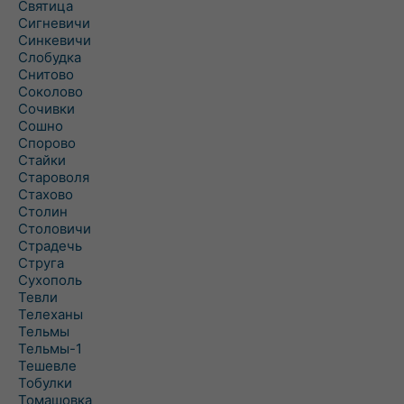
Святица
Сигневичи
Синкевичи
Слобудка
Снитово
Соколово
Сочивки
Сошно
Спорово
Стайки
Староволя
Стахово
Столин
Столовичи
Страдечь
Струга
Сухополь
Тевли
Телеханы
Тельмы
Тельмы-1
Тешевле
Тобулки
Томашовка