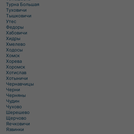
Турна Большая
Туховичи
Тышковичи
Утес
Федоры
Хабовичи
Хидры
Хмелево
Ходосы
Хомск
Хорева
Хоромск
Хотислав
Хотыничи
Чернавчицы
Черни
Черняны
Чудин
Чухово
Шерешево
Щерчово
Яечковичи
Язвинки