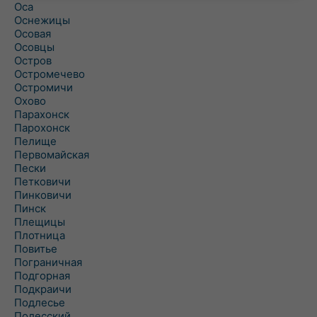
Оса
Оснежицы
Осовая
Осовцы
Остров
Остромечево
Остромичи
Охово
Парахонск
Парохонск
Пелище
Первомайская
Пески
Петковичи
Пинковичи
Пинск
Плещицы
Плотница
Повитье
Пограничная
Подгорная
Подкраичи
Подлесье
Полесский