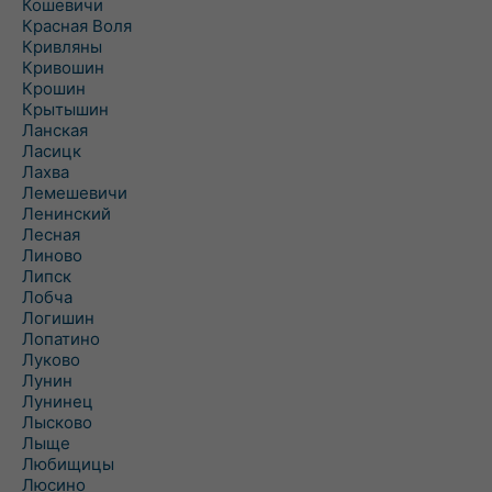
Кошевичи
Красная Воля
Кривляны
Кривошин
Крошин
Крытышин
Ланская
Ласицк
Лахва
Лемешевичи
Ленинский
Лесная
Линово
Липск
Лобча
Логишин
Лопатино
Луково
Лунин
Лунинец
Лысково
Лыще
Любищицы
Люсино