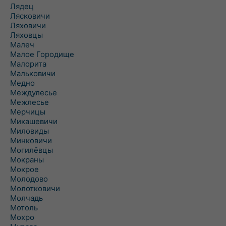
Лядец
Лясковичи
Ляховичи
Ляховцы
Малеч
Малое Городище
Малорита
Мальковичи
Медно
Междулесье
Межлесье
Мерчицы
Микашевичи
Миловиды
Минковичи
Могилёвцы
Мокраны
Мокрое
Молодово
Молотковичи
Молчадь
Мотоль
Мохро