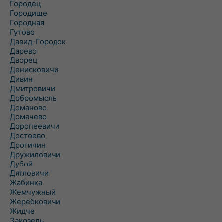
Городец
Городище
Городная
Гутово
Давид-Городок
Дарево
Дворец
Денисковичи
Дивин
Дмитровичи
Добромысль
Доманово
Домачево
Доропеевичи
Достоево
Дрогичин
Дружиловичи
Дубой
Дятловичи
Жабинка
Жемчужный
Жеребковичи
Жидче
Закозель