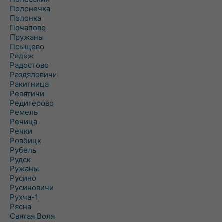
Полонечка
Полонка
Почапово
Пружаны
Псыщево
Радеж
Радостово
Раздяловичи
Ракитница
Ревятичи
Редигерово
Ремель
Речица
Речки
Ровбицк
Рубель
Рудск
Ружаны
Русино
Русиновичи
Рухча-1
Рясна
Святая Воля