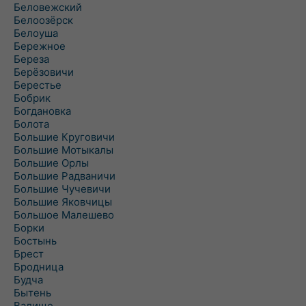
Беловежский
Белоозёрск
Белоуша
Бережное
Береза
Берёзовичи
Берестье
Бобрик
Богдановка
Болота
Большие Круговичи
Большие Мотыкалы
Большие Орлы
Большие Радваничи
Большие Чучевичи
Большие Яковчицы
Большое Малешево
Борки
Бостынь
Брест
Бродница
Будча
Бытень
Валище