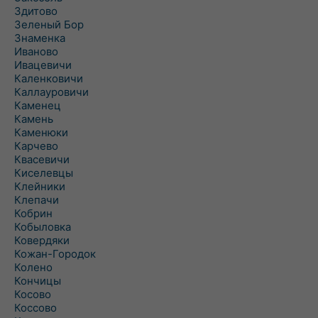
Здитово
Зеленый Бор
Знаменка
Иваново
Ивацевичи
Каленковичи
Каллауровичи
Каменец
Камень
Каменюки
Карчево
Квасевичи
Киселевцы
Клейники
Клепачи
Кобрин
Кобыловка
Ковердяки
Кожан-Городок
Колено
Кончицы
Косово
Коссово