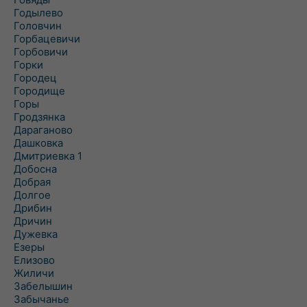
Годылево
Головчин
Горбацевичи
Горбовичи
Горки
Городец
Городище
Горы
Гродзянка
Дараганово
Дашковка
Дмитриевка 1
Добосна
Добрая
Долгое
Дрибин
Дричин
Дужевка
Езеры
Елизово
Жиличи
Забелышин
Забычанье