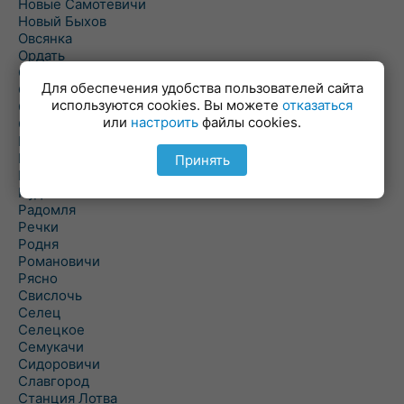
Новые Самотевичи
Новый Быхов
Овсянка
Ордать
Ореховка
Для обеспечения удобства пользователей сайта
Осиновка
используются cookies. Вы можете
отказаться
Осиповичи
или
настроить
файлы cookies.
Осово
Павловичи
Паршино
Принять
Петуховка
Пудовня
Радомля
Речки
Родня
Романовичи
Рясно
Свислочь
Селец
Селецкое
Семукачи
Сидоровичи
Славгород
Станция Лотва