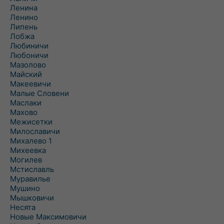
Ленина
Ленино
Липень
Лобжа
Любиничи
Любоничи
Мазолово
Майский
Макеевичи
Малые Словени
Маслаки
Махово
Межисетки
Милославичи
Михалево 1
Михеевка
Могилев
Мстиславль
Муравилье
Мушино
Мышковичи
Несята
Новые Максимовичи