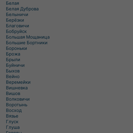
Белая
Белая Дуброва
Белыничи
Берёзки
Благовичи
Бобруйск
Большая Мощаница
Большие Бортники
Бороньки
Брожа
Брыли
Буйничи
Быхов
Вейно
Веремейки
Вишневка
Вишов
Волковичи
Воротынь
Восход
Вязье
Глуск
Глуша
Говяды