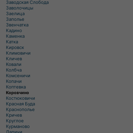
Заводская Слобода
Заволочицы
Заелица
Заполье
Звенчатка
Кадино
Каменка
Катка
Кировск
Климовичи
Кличев
Ковали
Колбча
Комсеничи
Копачи
Коптевка
Коровчино
Костюковичи
Красная Буда
Краснополье
Кричев
Круглое
Курманово
Лапичи