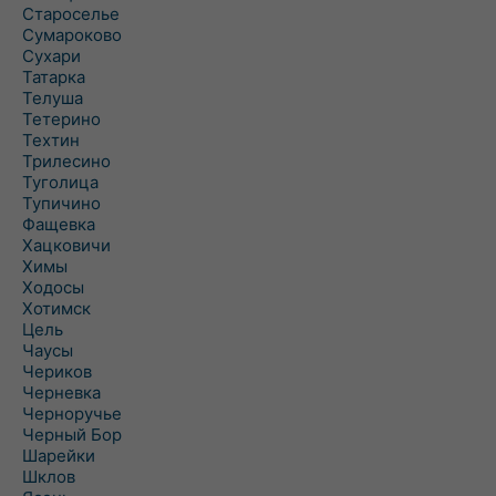
Староселье
Сумароково
Сухари
Татарка
Телуша
Тетерино
Техтин
Трилесино
Туголица
Тупичино
Фащевка
Хацковичи
Химы
Ходосы
Хотимск
Цель
Чаусы
Чериков
Черневка
Черноручье
Черный Бор
Шарейки
Шклов