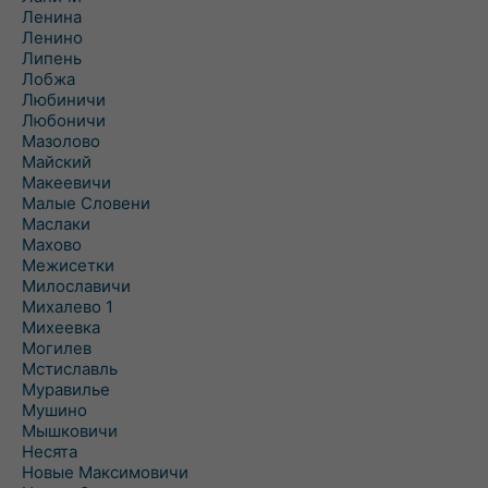
Ленина
Ленино
Липень
Лобжа
Любиничи
Любоничи
Мазолово
Майский
Макеевичи
Малые Словени
Маслаки
Махово
Межисетки
Милославичи
Михалево 1
Михеевка
Могилев
Мстиславль
Муравилье
Мушино
Мышковичи
Несята
Новые Максимовичи