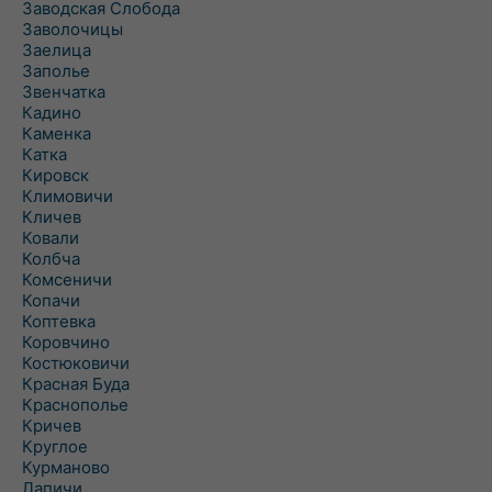
Заводская Слобода
Заволочицы
Заелица
Заполье
Звенчатка
Кадино
Каменка
Катка
Кировск
Климовичи
Кличев
Ковали
Колбча
Комсеничи
Копачи
Коптевка
Коровчино
Костюковичи
Красная Буда
Краснополье
Кричев
Круглое
Курманово
Лапичи