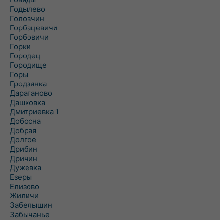
Годылево
Головчин
Горбацевичи
Горбовичи
Горки
Городец
Городище
Горы
Гродзянка
Дараганово
Дашковка
Дмитриевка 1
Добосна
Добрая
Долгое
Дрибин
Дричин
Дужевка
Езеры
Елизово
Жиличи
Забелышин
Забычанье