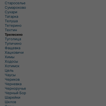
Староселье
Сумароково
Сухари
Татарка
Телуша
Тетерино
Техтин
Трилесино
Туголица
Тупичино
Фащевка
Хацковичи
Химы
Ходосы
Хотимск
Цель
Чаусы
Чериков
Черневка
Черноручье
Черный Бор
Шарейки
Шклов