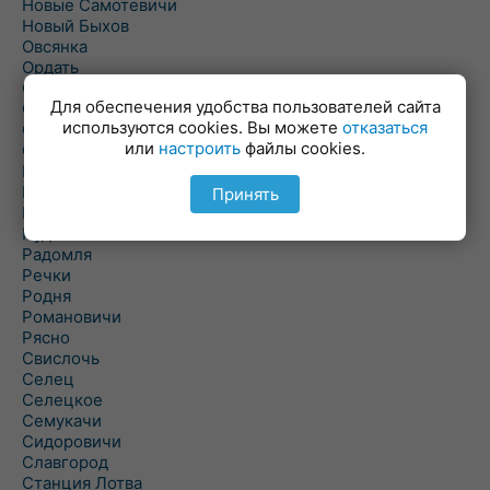
Новые Самотевичи
Новый Быхов
Овсянка
Ордать
Ореховка
Для обеспечения удобства пользователей сайта
Осиновка
используются cookies. Вы можете
отказаться
Осиповичи
или
настроить
файлы cookies.
Осово
Павловичи
Паршино
Принять
Петуховка
Пудовня
Радомля
Речки
Родня
Романовичи
Рясно
Свислочь
Селец
Селецкое
Семукачи
Сидоровичи
Славгород
Станция Лотва