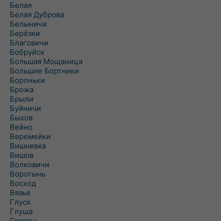
Белая
Белая Дуброва
Белыничи
Берёзки
Благовичи
Бобруйск
Большая Мощаница
Большие Бортники
Бороньки
Брожа
Брыли
Буйничи
Быхов
Вейно
Веремейки
Вишневка
Вишов
Волковичи
Воротынь
Восход
Вязье
Глуск
Глуша
Говяды