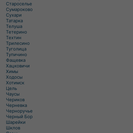
Староселье
Сумароково
Сухари
Татарка
Телуша
Тетерино
Техтин
Трилесино
Туголица
Тупичино
Фащевка
Хацковичи
Химы
Ходосы
Хотимск
Цель
Чаусы
Чериков
Черневка
Черноручье
Черный Бор
Шарейки
Шклов