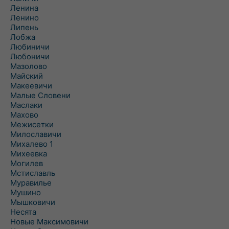
Ленина
Ленино
Липень
Лобжа
Любиничи
Любоничи
Мазолово
Майский
Макеевичи
Малые Словени
Маслаки
Махово
Межисетки
Милославичи
Михалево 1
Михеевка
Могилев
Мстиславль
Муравилье
Мушино
Мышковичи
Несята
Новые Максимовичи