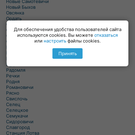
Новые Самотевичи
Новый Быхов
Овсянка
Ордать
Ореховка
Для обеспечения удобства пользователей сайта
Осиновка
используются cookies. Вы можете
отказаться
Осиповичи
или
настроить
файлы cookies.
Осово
Павловичи
Паршино
Принять
Петуховка
Пудовня
Радомля
Речки
Родня
Романовичи
Рясно
Свислочь
Селец
Селецкое
Семукачи
Сидоровичи
Славгород
Станция Лотва