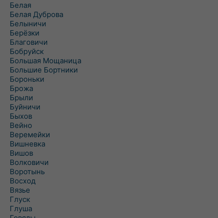
Белая
Белая Дуброва
Белыничи
Берёзки
Благовичи
Бобруйск
Большая Мощаница
Большие Бортники
Бороньки
Брожа
Брыли
Буйничи
Быхов
Вейно
Веремейки
Вишневка
Вишов
Волковичи
Воротынь
Восход
Вязье
Глуск
Глуша
Говяды