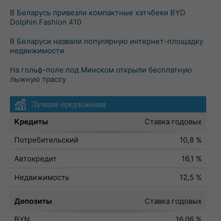
В Беларусь привезли компактные хэтчбеки BYD
Dolphin Fashion 410
В Беларуси назвали популярную интернет-площадку
недвижимости
На гольф-поле под Минском открыли бесплатную
лыжную трассу
Лучшие предложения
Кредиты
Ставка годовых
Потребительский
10,8 %
Автокредит
16,1 %
Недвижимость
12,5 %
Депозиты
Ставка годовых
BYN
16,06 %