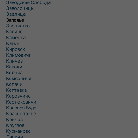
Заводская Слобода
Заволочицы
Заелица
Заполье
Звенчатка
Кадино
Каменка
Катка
Кировск
Климовичи
Кличев
Ковали
Колбча
Комсеничи
Копачи
Коптевка
Коровчино
Костюковичи
Красная Буда
Краснополье
Кричев
Круглое
Курманово
Лапичи