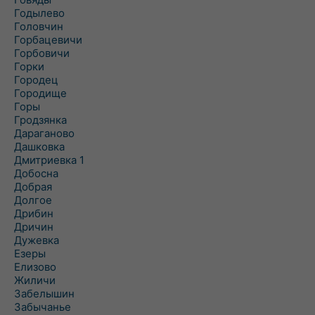
Годылево
Головчин
Горбацевичи
Горбовичи
Горки
Городец
Городище
Горы
Гродзянка
Дараганово
Дашковка
Дмитриевка 1
Добосна
Добрая
Долгое
Дрибин
Дричин
Дужевка
Езеры
Елизово
Жиличи
Забелышин
Забычанье