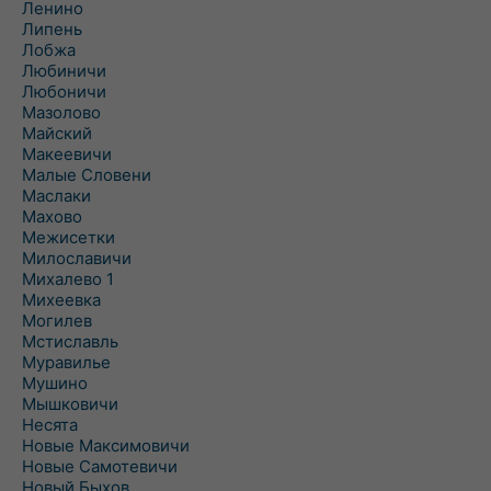
Ленино
Липень
Лобжа
Любиничи
Любоничи
Мазолово
Майский
Макеевичи
Малые Словени
Маслаки
Махово
Межисетки
Милославичи
Михалево 1
Михеевка
Могилев
Мстиславль
Муравилье
Мушино
Мышковичи
Несята
Новые Максимовичи
Новые Самотевичи
Новый Быхов