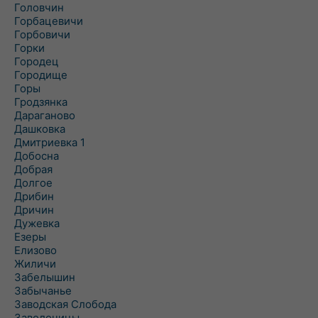
Головчин
Горбацевичи
Горбовичи
Горки
Городец
Городище
Горы
Гродзянка
Дараганово
Дашковка
Дмитриевка 1
Добосна
Добрая
Долгое
Дрибин
Дричин
Дужевка
Езеры
Елизово
Жиличи
Забелышин
Забычанье
Заводская Слобода
Заволочицы