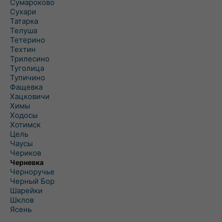
Сумароково
Сухари
Татарка
Телуша
Тетерино
Техтин
Трилесино
Туголица
Тупичино
Фащевка
Хацковичи
Химы
Ходосы
Хотимск
Цель
Чаусы
Чериков
Черневка
Черноручье
Черный Бор
Шарейки
Шклов
Ясень