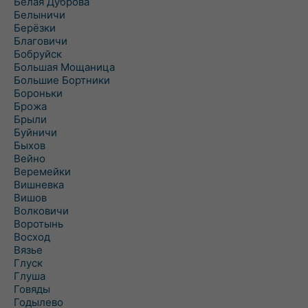
Белая Дуброва
Белыничи
Берёзки
Благовичи
Бобруйск
Большая Мощаница
Большие Бортники
Бороньки
Брожа
Брыли
Буйничи
Быхов
Вейно
Веремейки
Вишневка
Вишов
Волковичи
Воротынь
Восход
Вязье
Глуск
Глуша
Говяды
Годылево