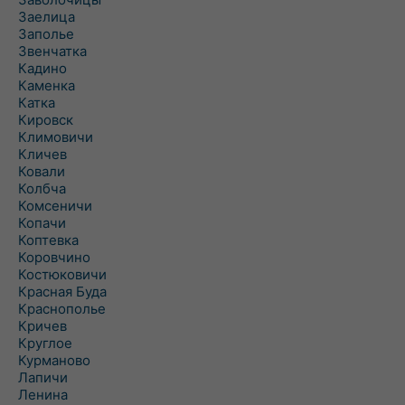
Заелица
Заполье
Звенчатка
Кадино
Каменка
Катка
Кировск
Климовичи
Кличев
Ковали
Колбча
Комсеничи
Копачи
Коптевка
Коровчино
Костюковичи
Красная Буда
Краснополье
Кричев
Круглое
Курманово
Лапичи
Ленина