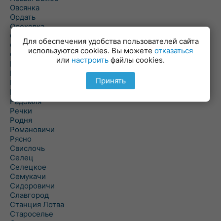
Овсянка
Ордать
Ореховка
Осиновка
Для обеспечения удобства пользователей сайта
Осиповичи
используются cookies. Вы можете
отказаться
Осово
или
настроить
файлы cookies.
Павловичи
Паршино
Принять
Петуховка
Пудовня
Радомля
Речки
Родня
Романовичи
Рясно
Свислочь
Селец
Селецкое
Семукачи
Сидоровичи
Славгород
Станция Лотва
Староселье