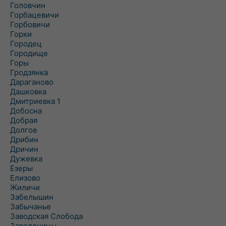
Головчин
Горбацевичи
Горбовичи
Горки
Городец
Городище
Горы
Гродзянка
Дараганово
Дашковка
Дмитриевка 1
Добосна
Добрая
Долгое
Дрибин
Дричин
Дужевка
Езеры
Елизово
Жиличи
Забелышин
Забычанье
Заводская Слобода
Заволочицы