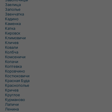
Заелица
Заполье
Звенчатка
Кадино
Каменка
Катка
Кировск
Климовичи
Кличев
Ковали
Колбча
Комсеничи
Копачи
Коптевка
Коровчино
Костюковичи
Красная Буда
Краснополье
Кричев
Круглое
Курманово
Лапичи
Ленина