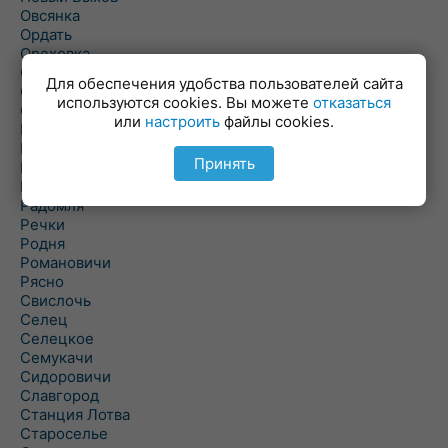
Овсянка
Ордать
Ореховка
Осиновка
Для обеспечения удобства пользователей сайта
Осиповичи
используются cookies. Вы можете
отказаться
Осово
или
настроить
файлы cookies.
Павловичи
Паршино
Принять
Петуховка
Пудовня
Радомля
Речки
Родня
Романовичи
Рясно
Свислочь
Селец
Селецкое
Семукачи
Сидоровичи
Славгород
Станция Лотва
Староселье