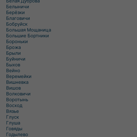
Белая Дуброва
Белыничи
Берёзки
Благовичи
Бобруйск
Большая Мощаница
Большие Бортники
Бороньки
Брожа
Брыли
Буйничи
Быхов
Вейно
Веремейки
Вишневка
Вишов
Волковичи
Воротынь
Восход
Вязье
Глуск
Глуша
Говяды
Годылево