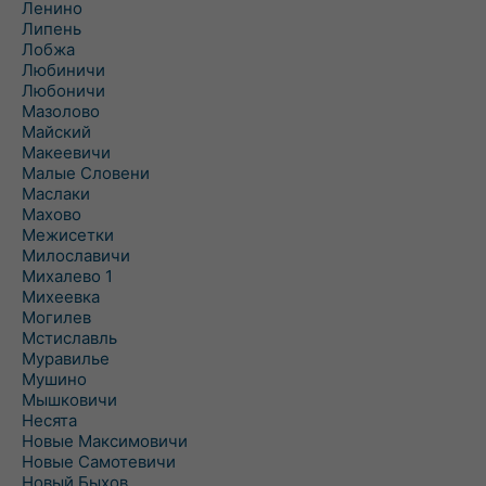
Ленино
Липень
Лобжа
Любиничи
Любоничи
Мазолово
Майский
Макеевичи
Малые Словени
Маслаки
Махово
Межисетки
Милославичи
Михалево 1
Михеевка
Могилев
Мстиславль
Муравилье
Мушино
Мышковичи
Несята
Новые Максимовичи
Новые Самотевичи
Новый Быхов