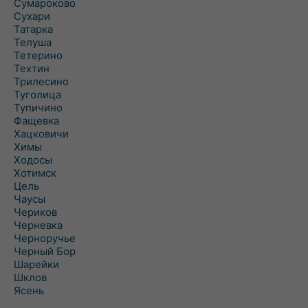
Сумароково
Сухари
Татарка
Телуша
Тетерино
Техтин
Трилесино
Туголица
Тупичино
Фащевка
Хацковичи
Химы
Ходосы
Хотимск
Цель
Чаусы
Чериков
Черневка
Черноручье
Черный Бор
Шарейки
Шклов
Ясень