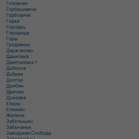
Головчин
Горбацевичи
Горбовичи
Горки
Городец
Городище
Горы
Гродзянка
Дараганово
Дашковка
Дмитриевка 1
Добосна
Добрая
Долгое
Дрибин
Дричин
Дужевка
Езеры
Елизово
Жиличи
Забелышин
Забычанье
Заводская Слобода
Заволочицы