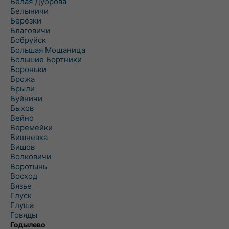
Белая Дуброва
Белыничи
Берёзки
Благовичи
Бобруйск
Большая Мощаница
Большие Бортники
Бороньки
Брожа
Брыли
Буйничи
Быхов
Вейно
Веремейки
Вишневка
Вишов
Волковичи
Воротынь
Восход
Вязье
Глуск
Глуша
Говяды
Годылево