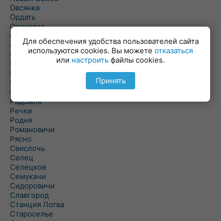
Овсянка
Ордать
Ореховка
Осиновка
Для обеспечения удобства пользователей сайта
Осиповичи
используются cookies. Вы можете
отказаться
Осово
или
настроить
файлы cookies.
Павловичи
Паршино
Принять
Петуховка
Пудовня
Радомля
Речки
Родня
Романовичи
Рясно
Свислочь
Селец
Селецкое
Семукачи
Сидоровичи
Славгород
Станция Лотва
Староселье