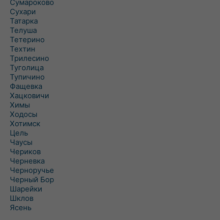
Сумароково
Сухари
Татарка
Телуша
Тетерино
Техтин
Трилесино
Туголица
Тупичино
Фащевка
Хацковичи
Химы
Ходосы
Хотимск
Цель
Чаусы
Чериков
Черневка
Черноручье
Черный Бор
Шарейки
Шклов
Ясень