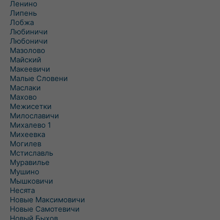
Ленино
Липень
Лобжа
Любиничи
Любоничи
Мазолово
Майский
Макеевичи
Малые Словени
Маслаки
Махово
Межисетки
Милославичи
Михалево 1
Михеевка
Могилев
Мстиславль
Муравилье
Мушино
Мышковичи
Несята
Новые Максимовичи
Новые Самотевичи
Новый Быхов