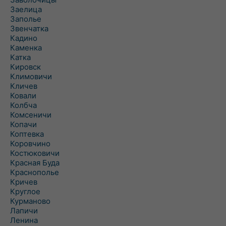
Заелица
Заполье
Звенчатка
Кадино
Каменка
Катка
Кировск
Климовичи
Кличев
Ковали
Колбча
Комсеничи
Копачи
Коптевка
Коровчино
Костюковичи
Красная Буда
Краснополье
Кричев
Круглое
Курманово
Лапичи
Ленина