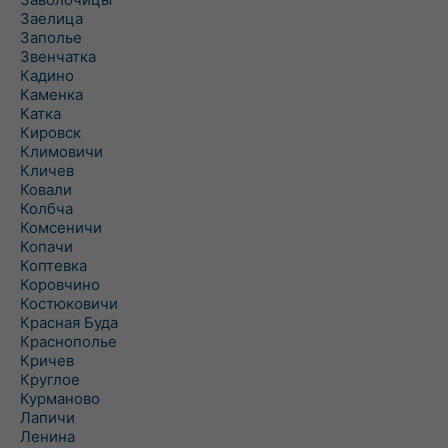
Заелица
Заполье
Звенчатка
Кадино
Каменка
Катка
Кировск
Климовичи
Кличев
Ковали
Колбча
Комсеничи
Копачи
Коптевка
Коровчино
Костюковичи
Красная Буда
Краснополье
Кричев
Круглое
Курманово
Лапичи
Ленина