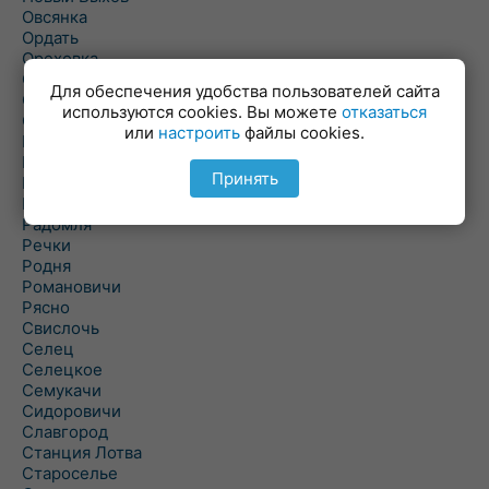
Овсянка
Ордать
Ореховка
Осиновка
Для обеспечения удобства пользователей сайта
Осиповичи
используются cookies. Вы можете
отказаться
Осово
или
настроить
файлы cookies.
Павловичи
Паршино
Принять
Петуховка
Пудовня
Радомля
Речки
Родня
Романовичи
Рясно
Свислочь
Селец
Селецкое
Семукачи
Сидоровичи
Славгород
Станция Лотва
Староселье