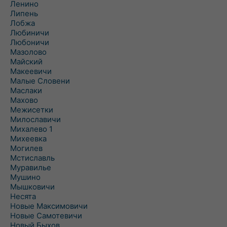
Ленино
Липень
Лобжа
Любиничи
Любоничи
Мазолово
Майский
Макеевичи
Малые Словени
Маслаки
Махово
Межисетки
Милославичи
Михалево 1
Михеевка
Могилев
Мстиславль
Муравилье
Мушино
Мышковичи
Несята
Новые Максимовичи
Новые Самотевичи
Новый Быхов