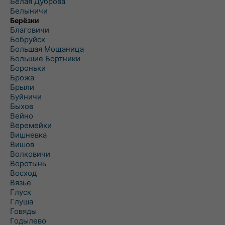
Белая Дуброва
Белыничи
Берёзки
Благовичи
Бобруйск
Большая Мощаница
Большие Бортники
Бороньки
Брожа
Брыли
Буйничи
Быхов
Вейно
Веремейки
Вишневка
Вишов
Волковичи
Воротынь
Восход
Вязье
Глуск
Глуша
Говяды
Годылево