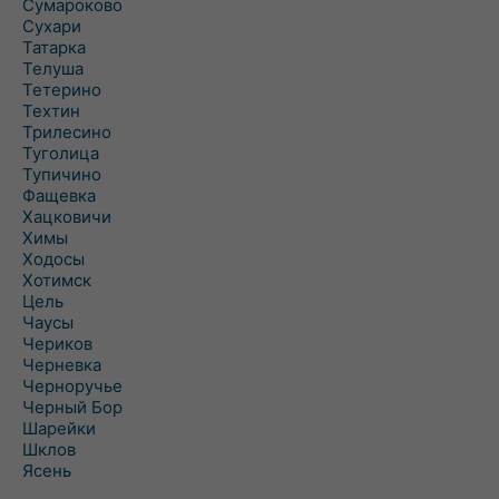
Сумароково
Сухари
Татарка
Телуша
Тетерино
Техтин
Трилесино
Туголица
Тупичино
Фащевка
Хацковичи
Химы
Ходосы
Хотимск
Цель
Чаусы
Чериков
Черневка
Черноручье
Черный Бор
Шарейки
Шклов
Ясень