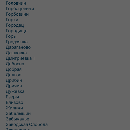
Головчин
Горбацевичи
Горбовичи
Горки
Городец
Городище
Горы
Гродзянка
Дараганово
Дашковка
Дмитриевка 1
Добосна
Добрая
Долгое
Дрибин
Дричин
Дужевка
Езеры
Елизово
Жиличи
Забелышин
Забычанье
Заводская Слобода
Заволочицы