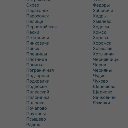
Охово
Федоры
Парахонск
Хабовичи
Парохонск
Хидры
Пелище
Хмелево
Первомайская
Ходосы
Пески
Хомск
Петковичи
Хорева
Пинковичи
Хоромск
Пинск
Хотислав
Плещицы
Хотыничи
Плотница
Чернавчицы
Повитье
Черни
Пограничная
Черняны
Подгорная
Чудин
Подкраичи
Чухово
Подлесье
Шерешево
Полесский
Щерчово
Полонечка
Яечковичи
Полонка
Язвинки
Почапово
Пружаны
Псыщево
Радеж