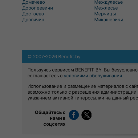
Домачево
Междулесье
Доропеевичи
Межлесье
Достоево
Мерчицы
Дрогичин
Микашевичи
© 2007-2026 Benefit.by
Пользуясь сервисом BENEFIT BY, Вы безусловно
соглашаетесь с
условиями обслуживания
.
Использование и размещение материалов с сай
возможно только с разрешения администрации 
указанием активной гиперссылки на данный ре
Общайтесь с
нами в
соцсетях