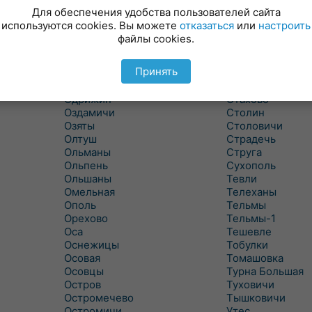
Новицковичи
Снитово
Для обеспечения удобства пользователей сайта
Новоселки
Соколово
используются cookies. Вы можете
отказаться
или
настроить
Новые Засимовичи
Сочивки
файлы cookies.
Новые Лыщицы
Сошно
Оберовщина
Спорово
Принять
Оброво
Стайки
Огаревичи
Староволя
Одрижин
Стахово
Оздамичи
Столин
Озяты
Столовичи
Олтуш
Страдечь
Ольманы
Струга
Ольпень
Сухополь
Ольшаны
Тевли
Омельная
Телеханы
Ополь
Тельмы
Орехово
Тельмы-1
Оса
Тешевле
Оснежицы
Тобулки
Осовая
Томашовка
Осовцы
Турна Большая
Остров
Туховичи
Остромечево
Тышковичи
Остромичи
Утес