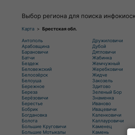
Выбор региона для поиска инфокиос
Карта
>
Брестская обл.
Антополь
Дружиловичи
Арабовщина
Дубой
Барановичи
Дятловичи
Батчи
Жабинка
Бездеж
Жемчужный
Беловежский
Жеребковичи
Белоозёрск
Жидче
Белоуша
Закозель
Бережное
Здитово
Береза
Зеленый Бор
Берёзовичи
Знаменка
Берестье
Иваново
Бобрик
Ивацевичи
Богдановка
Каленковичи
Болота
Каллауровичи
Большие Круговичи
Каменец
Большие Мотыкалы
Камень