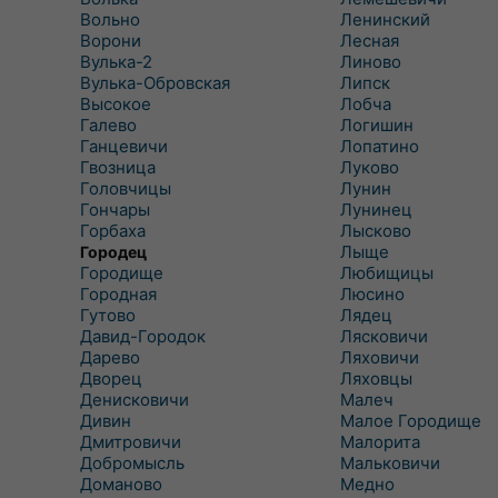
Вольно
Ленинский
Ворони
Лесная
Вулька-2
Линово
Вулька-Обровская
Липск
Высокое
Лобча
Галево
Логишин
Ганцевичи
Лопатино
Гвозница
Луково
Головчицы
Лунин
Гончары
Лунинец
Горбаха
Лысково
Лыще
Городец
Городище
Любищицы
Городная
Люсино
Гутово
Лядец
Давид-Городок
Лясковичи
Дарево
Ляховичи
Дворец
Ляховцы
Денисковичи
Малеч
Дивин
Малое Городище
Дмитровичи
Малорита
Добромысль
Мальковичи
Доманово
Медно