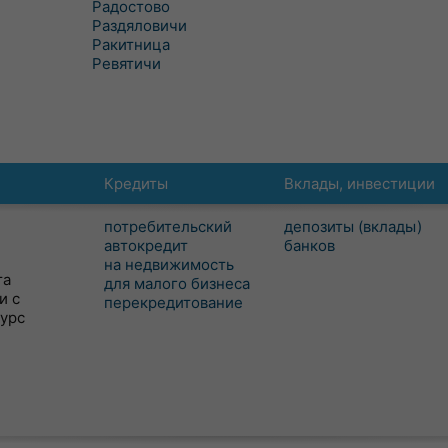
Радостово
Раздяловичи
Ракитница
Ревятичи
Кредиты
Вклады, инвестиции
потребительский
депозиты (вклады)
автокредит
банков
на недвижимость
та
для малого бизнеса
и с
перекредитование
сурс