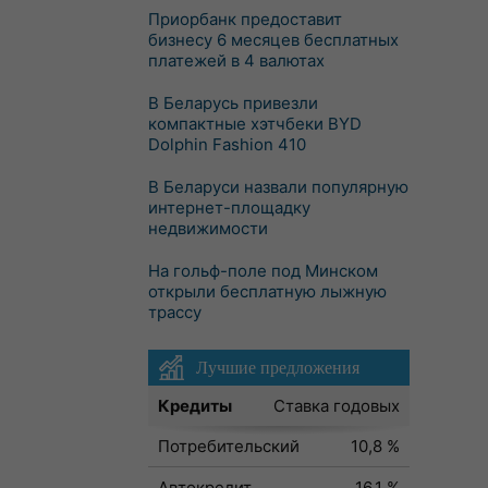
Приорбанк предоставит
бизнесу 6 месяцев бесплатных
платежей в 4 валютах
В Беларусь привезли
компактные хэтчбеки BYD
Dolphin Fashion 410
В Беларуси назвали популярную
интернет-площадку
недвижимости
На гольф-поле под Минском
открыли бесплатную лыжную
трассу
Лучшие предложения
Кредиты
Ставка годовых
Потребительский
10,8 %
Автокредит
16,1 %