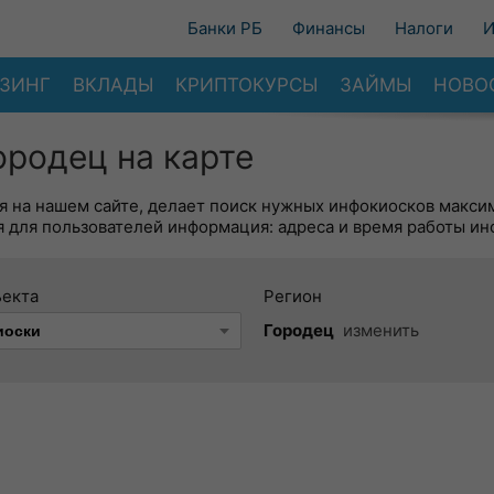
Банки РБ
Финансы
Налоги
И
ЗИНГ
ВКЛАДЫ
КРИПТОКУРСЫ
ЗАЙМЫ
НОВО
ородец на карте
я на нашем сайте, делает поиск нужных инфокиосков макси
 для пользователей информация: адреса и время работы ин
ъекта
Регион
Городец
изменить