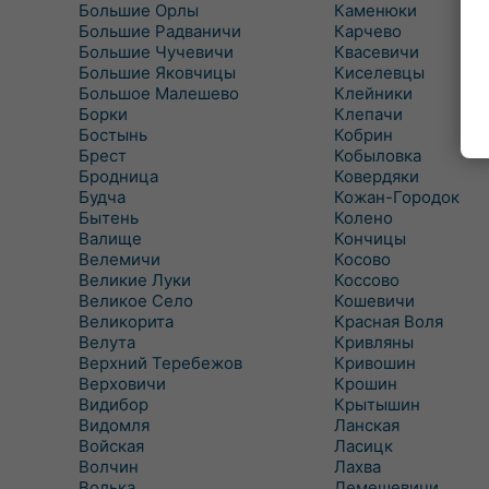
Большие Орлы
Каменюки
Большие Радваничи
Карчево
Большие Чучевичи
Квасевичи
Большие Яковчицы
Киселевцы
Большое Малешево
Клейники
Борки
Клепачи
Бостынь
Кобрин
Брест
Кобыловка
Бродница
Ковердяки
Будча
Кожан-Городок
Бытень
Колено
Валище
Кончицы
Велемичи
Косово
Великие Луки
Коссово
Великое Село
Кошевичи
Великорита
Красная Воля
Велута
Кривляны
Верхний Теребежов
Кривошин
Верховичи
Крошин
Видибор
Крытышин
Видомля
Ланская
Войская
Ласицк
Волчин
Лахва
Волька
Лемешевичи