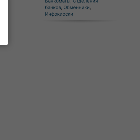
Банкоматы
,
Отделения
банков
,
Обменники
,
Инфокиоски