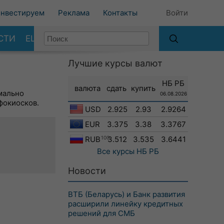
нвестируем
Реклама
Контакты
Войти
СТИ
ЕЩЕ
Лучшие курсы валют
НБ РБ
валюта
сдать
купить
мально
06.08.2026
фокиосков.
USD
2.925
2.93
2.9264
EUR
3.375
3.38
3.3767
RUB
100
3.512
3.535
3.6441
Все курсы
НБ РБ
Новости
ВТБ (Беларусь) и Банк развития
расширили линейку кредитных
решений для СМБ