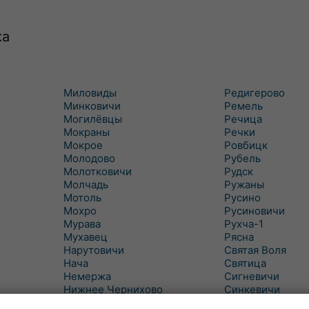
ка
Миловиды
Редигерово
Минковичи
Ремель
Могилёвцы
Речица
Мокраны
Речки
Мокрое
Ровбицк
Молодово
Рубель
Молотковичи
Рудск
Молчадь
Ружаны
Мотоль
Русино
Мохро
Русиновичи
Мурава
Рухча-1
Мухавец
Рясна
Нарутовичи
Святая Воля
Нача
Святица
Немержа
Сигневичи
Нижнее Чернихово
Синкевичи
Новая Попина
Слобудка