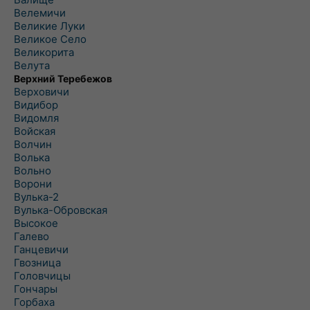
Велемичи
Великие Луки
Великое Село
Великорита
Велута
Верхний Теребежов
Верховичи
Видибор
Видомля
Войская
Волчин
Волька
Вольно
Ворони
Вулька-2
Вулька-Обровская
Высокое
Галево
Ганцевичи
Гвозница
Головчицы
Гончары
Горбаха