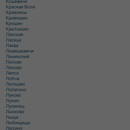
Кошевичи
Красная Воля
Кривляны
Кривошин
Крошин
Крытышин
Ланская
Ласицк
Лахва
Лемешевичи
Ленинский
Лесная
Линово
Липск
Лобча
Логишин
Лопатино
Луково
Лунин
Лунинец
Лысково
Лыще
Любищицы
Люсино