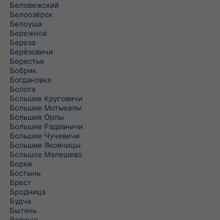
Беловежский
Белоозёрск
Белоуша
Бережное
Береза
Берёзовичи
Берестье
Бобрик
Богдановка
Болота
Большие Круговичи
Большие Мотыкалы
Большие Орлы
Большие Радваничи
Большие Чучевичи
Большие Яковчицы
Большое Малешево
Борки
Бостынь
Брест
Бродница
Будча
Бытень
Валище