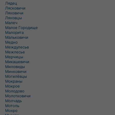
Лядец
Лясковичи
Ляховичи
Ляховцы
Малеч
Малое Городище
Малорита
Мальковичи
Медно
Междулесье
Межлесье
Мерчицы
Микашевичи
Миловиды
Минковичи
Могилёвцы
Мокраны
Мокрое
Молодово
Молотковичи
Молчадь
Мотоль
Мохро