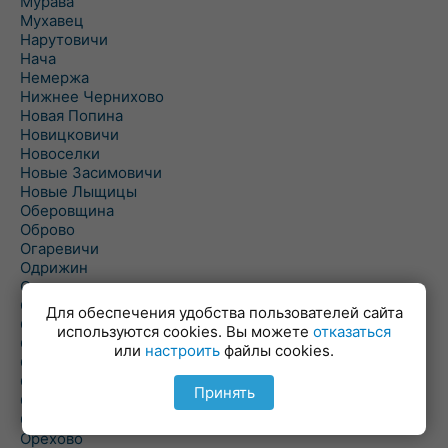
Мурава
Мухавец
Нарутовичи
Нача
Немержа
Нижнее Чернихово
Новая Попина
Новицковичи
Новоселки
Новые Засимовичи
Новые Лыщицы
Оберовщина
Оброво
Огаревичи
Одрижин
Оздамичи
Озяты
Для обеспечения удобства пользователей сайта
Олтуш
используются cookies. Вы можете
отказаться
Ольманы
или
настроить
файлы cookies.
Ольпень
Ольшаны
Принять
Омельная
Ополь
Орехово