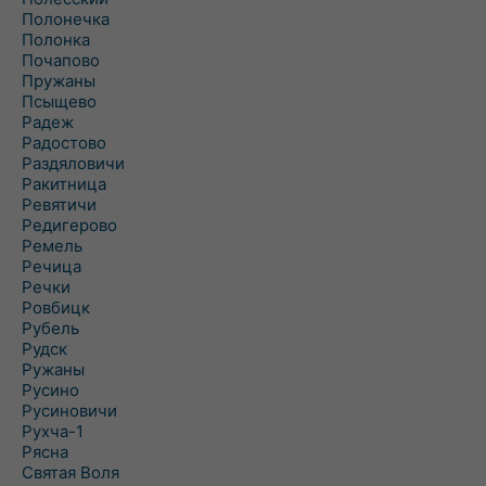
Полонечка
Полонка
Почапово
Пружаны
Псыщево
Радеж
Радостово
Раздяловичи
Ракитница
Ревятичи
Редигерово
Ремель
Речица
Речки
Ровбицк
Рубель
Рудск
Ружаны
Русино
Русиновичи
Рухча-1
Рясна
Святая Воля