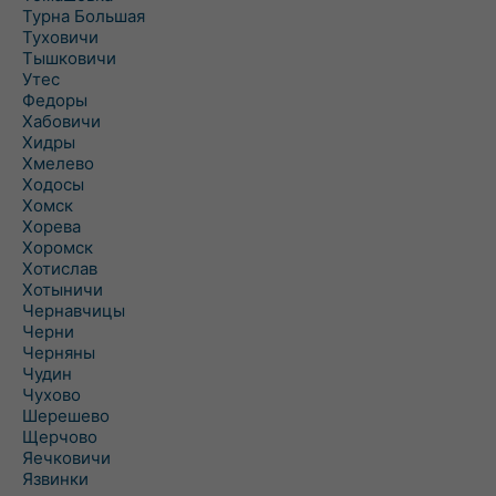
Турна Большая
Туховичи
Тышковичи
Утес
Федоры
Хабовичи
Хидры
Хмелево
Ходосы
Хомск
Хорева
Хоромск
Хотислав
Хотыничи
Чернавчицы
Черни
Черняны
Чудин
Чухово
Шерешево
Щерчово
Яечковичи
Язвинки