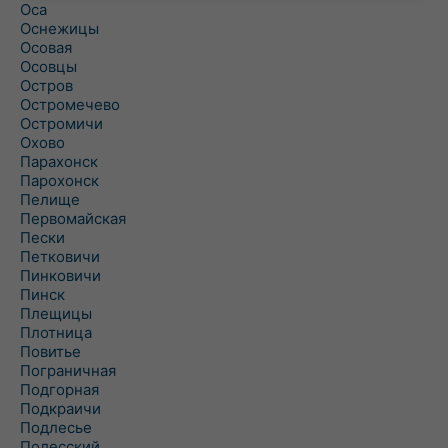
Оса
Оснежицы
Осовая
Осовцы
Остров
Остромечево
Остромичи
Охово
Парахонск
Парохонск
Пелище
Первомайская
Пески
Петковичи
Пинковичи
Пинск
Плещицы
Плотница
Повитье
Пограничная
Подгорная
Подкраичи
Подлесье
Полесский