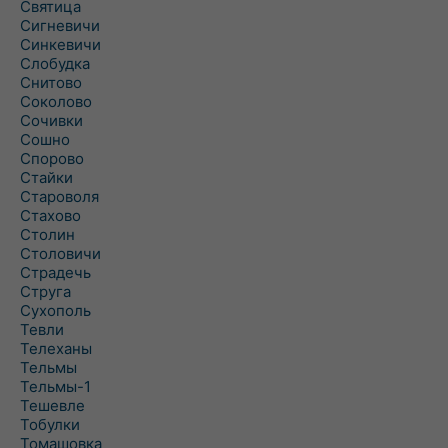
Святица
Сигневичи
Синкевичи
Слобудка
Снитово
Соколово
Сочивки
Сошно
Спорово
Стайки
Староволя
Стахово
Столин
Столовичи
Страдечь
Струга
Сухополь
Тевли
Телеханы
Тельмы
Тельмы-1
Тешевле
Тобулки
Томашовка