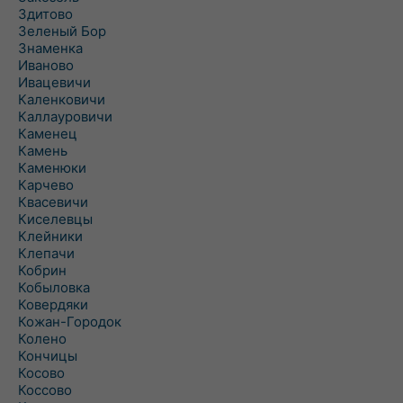
Здитово
Зеленый Бор
Знаменка
Иваново
Ивацевичи
Каленковичи
Каллауровичи
Каменец
Камень
Каменюки
Карчево
Квасевичи
Киселевцы
Клейники
Клепачи
Кобрин
Кобыловка
Ковердяки
Кожан-Городок
Колено
Кончицы
Косово
Коссово