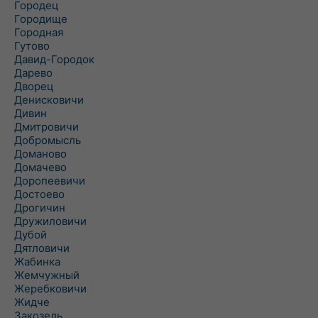
Городец
Городище
Городная
Гутово
Давид-Городок
Дарево
Дворец
Денисковичи
Дивин
Дмитровичи
Добромысль
Доманово
Домачево
Доропеевичи
Достоево
Дрогичин
Дружиловичи
Дубой
Дятловичи
Жабинка
Жемчужный
Жеребковичи
Жидче
Закозель