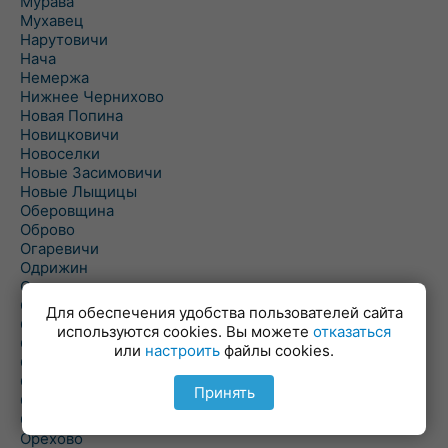
Мурава
Мухавец
Нарутовичи
Нача
Немержа
Нижнее Чернихово
Новая Попина
Новицковичи
Новоселки
Новые Засимовичи
Новые Лыщицы
Оберовщина
Оброво
Огаревичи
Одрижин
Оздамичи
Озяты
Для обеспечения удобства пользователей сайта
Олтуш
используются cookies. Вы можете
отказаться
Ольманы
или
настроить
файлы cookies.
Ольпень
Ольшаны
Принять
Омельная
Ополь
Орехово