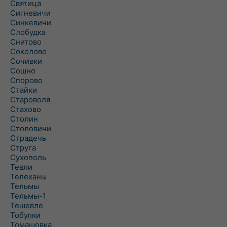
Святица
Сигневичи
Синкевичи
Слобудка
Снитово
Соколово
Сочивки
Сошно
Спорово
Стайки
Староволя
Стахово
Столин
Столовичи
Страдечь
Струга
Сухополь
Тевли
Телеханы
Тельмы
Тельмы-1
Тешевле
Тобулки
Томашовка