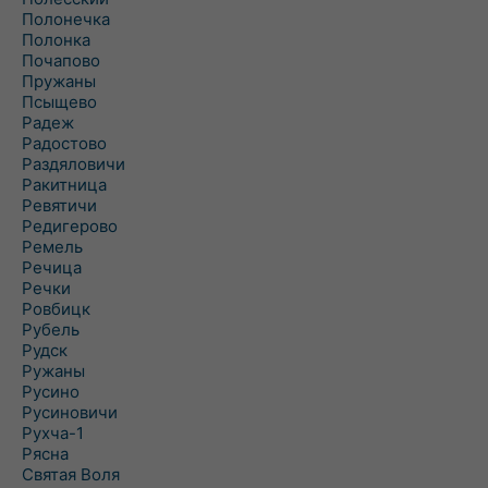
Полонечка
Полонка
Почапово
Пружаны
Псыщево
Радеж
Радостово
Раздяловичи
Ракитница
Ревятичи
Редигерово
Ремель
Речица
Речки
Ровбицк
Рубель
Рудск
Ружаны
Русино
Русиновичи
Рухча-1
Рясна
Святая Воля