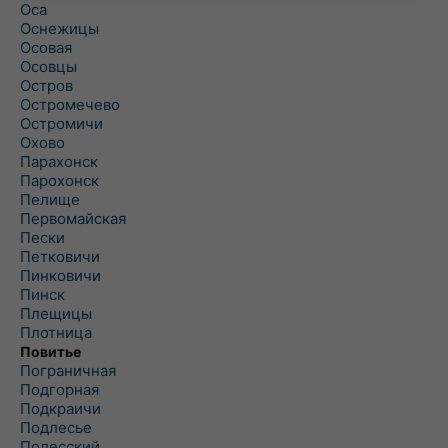
Оса
Оснежицы
Осовая
Осовцы
Остров
Остромечево
Остромичи
Охово
Парахонск
Парохонск
Пелище
Первомайская
Пески
Петковичи
Пинковичи
Пинск
Плещицы
Плотница
Повитье
Пограничная
Подгорная
Подкраичи
Подлесье
Полесский