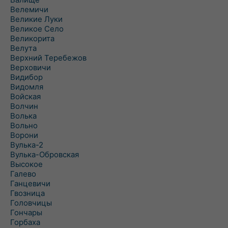
Велемичи
Великие Луки
Великое Село
Великорита
Велута
Верхний Теребежов
Верховичи
Видибор
Видомля
Войская
Волчин
Волька
Вольно
Ворони
Вулька-2
Вулька-Обровская
Высокое
Галево
Ганцевичи
Гвозница
Головчицы
Гончары
Горбаха