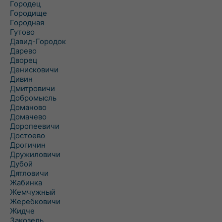
Городец
Городище
Городная
Гутово
Давид-Городок
Дарево
Дворец
Денисковичи
Дивин
Дмитровичи
Добромысль
Доманово
Домачево
Доропеевичи
Достоево
Дрогичин
Дружиловичи
Дубой
Дятловичи
Жабинка
Жемчужный
Жеребковичи
Жидче
Закозель