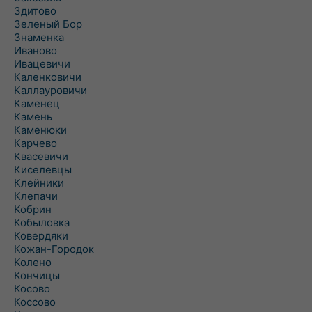
Здитово
Зеленый Бор
Знаменка
Иваново
Ивацевичи
Каленковичи
Каллауровичи
Каменец
Камень
Каменюки
Карчево
Квасевичи
Киселевцы
Клейники
Клепачи
Кобрин
Кобыловка
Ковердяки
Кожан-Городок
Колено
Кончицы
Косово
Коссово