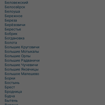
Беловежский
Белоозёрск
Белоуша
Бережное
Береза
Берёзовичи
Берестье
Бобрик
Богдановка
Болота
Большие Круговичи
Большие Мотыкалы
Большие Орлы
Большие Радваничи
Большие Чучевичи
Большие Яковчицы
Большое Малешево
Борки
Бостынь
Брест
Бродница
Будча
Бытень
Валище