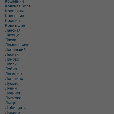
Кошевичи
Красная Воля
Кривляны
Кривошин
Крошин
Крытышин
Ланская
Ласицк
Лахва
Лемешевичи
Ленинский
Лесная
Линово
Липск
Лобча
Логишин
Лопатино
Луково
Лунин
Лунинец
Лысково
Лыще
Любищицы
Люсино