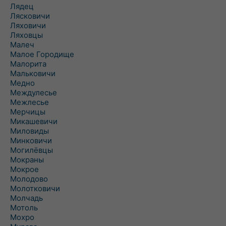
Лядец
Лясковичи
Ляховичи
Ляховцы
Малеч
Малое Городище
Малорита
Мальковичи
Медно
Междулесье
Межлесье
Мерчицы
Микашевичи
Миловиды
Минковичи
Могилёвцы
Мокраны
Мокрое
Молодово
Молотковичи
Молчадь
Мотоль
Мохро