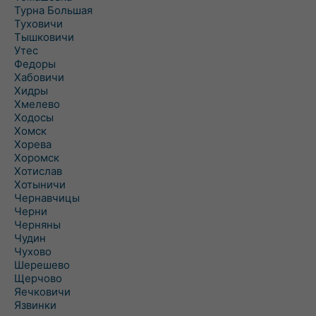
Турна Большая
Туховичи
Тышковичи
Утес
Федоры
Хабовичи
Хидры
Хмелево
Ходосы
Хомск
Хорева
Хоромск
Хотислав
Хотыничи
Чернавчицы
Черни
Черняны
Чудин
Чухово
Шерешево
Щерчово
Яечковичи
Язвинки