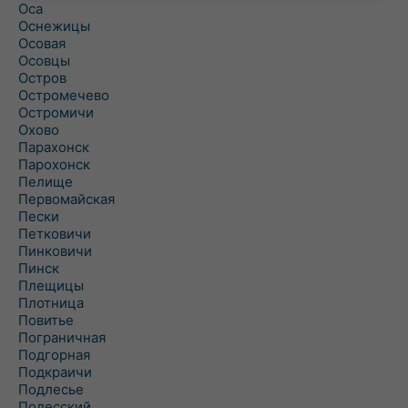
Оса
Оснежицы
Осовая
Осовцы
Остров
Остромечево
Остромичи
Охово
Парахонск
Парохонск
Пелище
Первомайская
Пески
Петковичи
Пинковичи
Пинск
Плещицы
Плотница
Повитье
Пограничная
Подгорная
Подкраичи
Подлесье
Полесский