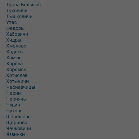
Турна Большая
Туховичи
Тышковичи
Утес
Федоры
Хабовичи
Хидры
Хмелево
Ходосы
Хомск
Хорева
Хоромск
Хотислав
Хотыничи
Чернавчицы
Черни
Черняны
Чудин
Чухово
Шерешево
Щерчово
Яечковичи
Язвинки