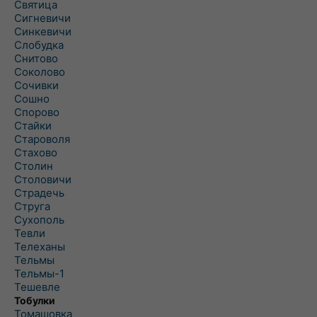
Святица
Сигневичи
Синкевичи
Слобудка
Снитово
Соколово
Сочивки
Сошно
Спорово
Стайки
Староволя
Стахово
Столин
Столовичи
Страдечь
Струга
Сухополь
Тевли
Телеханы
Тельмы
Тельмы-1
Тешевле
Тобулки
Томашовка