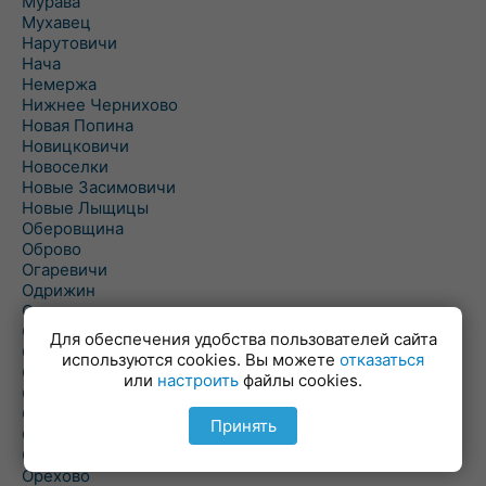
Мурава
Мухавец
Нарутовичи
Нача
Немержа
Нижнее Чернихово
Новая Попина
Новицковичи
Новоселки
Новые Засимовичи
Новые Лыщицы
Оберовщина
Оброво
Огаревичи
Одрижин
Оздамичи
Озяты
Для обеспечения удобства пользователей сайта
Олтуш
используются cookies. Вы можете
отказаться
Ольманы
или
настроить
файлы cookies.
Ольпень
Ольшаны
Принять
Омельная
Ополь
Орехово