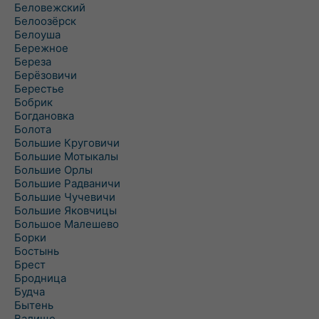
Беловежский
Белоозёрск
Белоуша
Бережное
Береза
Берёзовичи
Берестье
Бобрик
Богдановка
Болота
Большие Круговичи
Большие Мотыкалы
Большие Орлы
Большие Радваничи
Большие Чучевичи
Большие Яковчицы
Большое Малешево
Борки
Бостынь
Брест
Бродница
Будча
Бытень
Валище