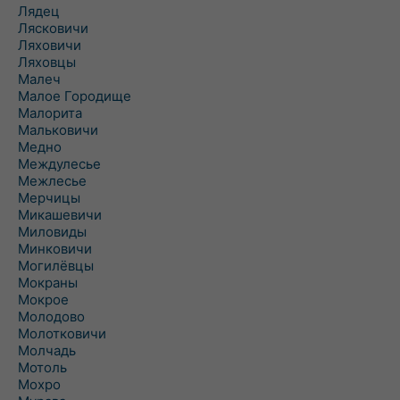
Лядец
Лясковичи
Ляховичи
Ляховцы
Малеч
Малое Городище
Малорита
Мальковичи
Медно
Междулесье
Межлесье
Мерчицы
Микашевичи
Миловиды
Минковичи
Могилёвцы
Мокраны
Мокрое
Молодово
Молотковичи
Молчадь
Мотоль
Мохро