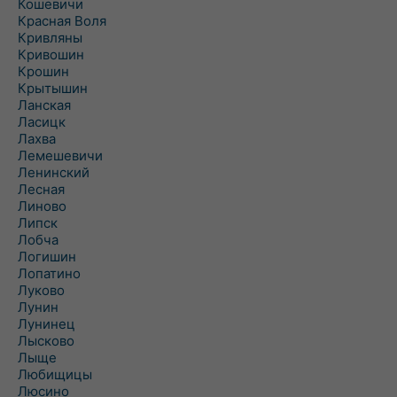
Кошевичи
Красная Воля
Кривляны
Кривошин
Крошин
Крытышин
Ланская
Ласицк
Лахва
Лемешевичи
Ленинский
Лесная
Линово
Липск
Лобча
Логишин
Лопатино
Луково
Лунин
Лунинец
Лысково
Лыще
Любищицы
Люсино