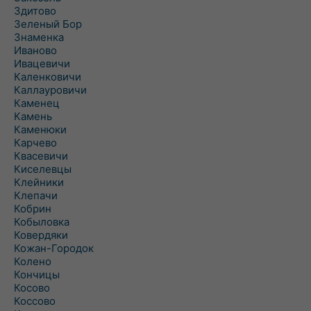
Здитово
Зеленый Бор
Знаменка
Иваново
Ивацевичи
Каленковичи
Каллауровичи
Каменец
Камень
Каменюки
Карчево
Квасевичи
Киселевцы
Клейники
Клепачи
Кобрин
Кобыловка
Ковердяки
Кожан-Городок
Колено
Кончицы
Косово
Коссово