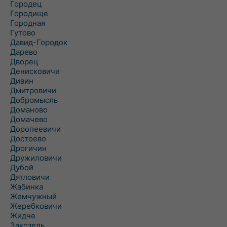
Городец
Городище
Городная
Гутово
Давид-Городок
Дарево
Дворец
Денисковичи
Дивин
Дмитровичи
Добромысль
Доманово
Домачево
Доропеевичи
Достоево
Дрогичин
Дружиловичи
Дубой
Дятловичи
Жабинка
Жемчужный
Жеребковичи
Жидче
Закозель