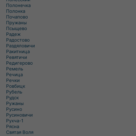
Полонечка
Полонка
Почапово
Пружаны
Псыщево
Радеж
Радостово
Раздяловичи
Ракитница
Ревятичи
Редигерово
Ремель
Речица
Речки
Ровбицк
Рубель
Рудск
Ружаны
Русино
Русиновичи
Рухча-1
Рясна
Святая Воля