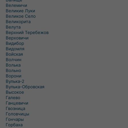
Велемичи
Великие Луки
Великое Село
Великорита
Велута
Верхний Теребежов
Верховичи
Видибор
Видомля
Войская
Волчин
Волька
Вольно
Ворони
Вулька-2
Вулька-Обровская
Высокое
Галево
Ганцевичи
Гвозница
Головчицы
Гончары
Горбаха