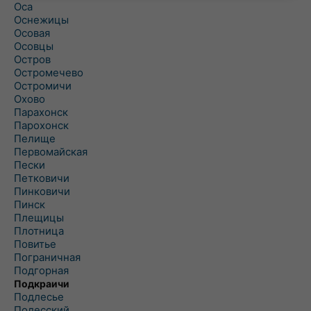
Оса
Оснежицы
Осовая
Осовцы
Остров
Остромечево
Остромичи
Охово
Парахонск
Парохонск
Пелище
Первомайская
Пески
Петковичи
Пинковичи
Пинск
Плещицы
Плотница
Повитье
Пограничная
Подгорная
Подкраичи
Подлесье
Полесский