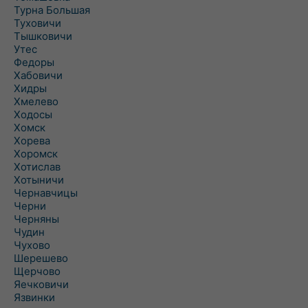
Турна Большая
Туховичи
Тышковичи
Утес
Федоры
Хабовичи
Хидры
Хмелево
Ходосы
Хомск
Хорева
Хоромск
Хотислав
Хотыничи
Чернавчицы
Черни
Черняны
Чудин
Чухово
Шерешево
Щерчово
Яечковичи
Язвинки