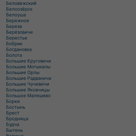
Беловежский
Белоозёрск
Белоуша
Бережное
Береза
Берёзовичи
Берестье
Бобрик
Богдановка
Болота
Большие Круговичи
Большие Мотыкалы
Большие Орлы
Большие Радваничи
Большие Чучевичи
Большие Яковчицы
Большое Малешево
Борки
Бостынь
Брест
Бродница
Будча
Бытень
Валище