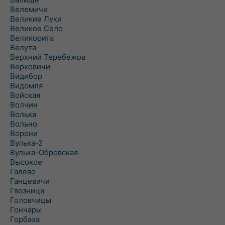
Велемичи
Великие Луки
Великое Село
Великорита
Велута
Верхний Теребежов
Верховичи
Видибор
Видомля
Войская
Волчин
Волька
Вольно
Ворони
Вулька-2
Вулька-Обровская
Высокое
Галево
Ганцевичи
Гвозница
Головчицы
Гончары
Горбаха