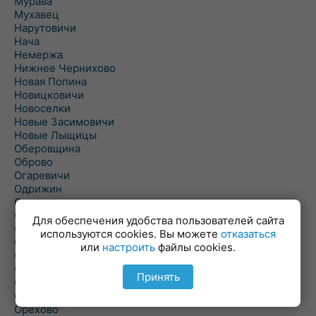
Мурава
Мухавец
Нарутовичи
Нача
Немержа
Нижнее Чернихово
Новая Попина
Новицковичи
Новоселки
Новые Засимовичи
Новые Лыщицы
Оберовщина
Оброво
Огаревичи
Одрижин
Оздамичи
Озяты
Для обеспечения удобства пользователей сайта
Олтуш
используются cookies. Вы можете
отказаться
Ольманы
или
настроить
файлы cookies.
Ольпень
Ольшаны
Принять
Омельная
Ополь
Орехово