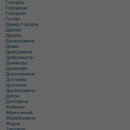
Городец
Городище
Городная
Гутово
Давид-Городок
Дарево
Дворец
Денисковичи
Дивин
Дмитровичи
Добромысль
Доманово
Домачево
Доропеевичи
Достоево
Дрогичин
Дружиловичи
Дубой
Дятловичи
Жабинка
Жемчужный
Жеребковичи
Жидче
Закозель