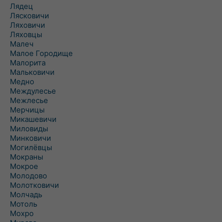
Лядец
Лясковичи
Ляховичи
Ляховцы
Малеч
Малое Городище
Малорита
Мальковичи
Медно
Междулесье
Межлесье
Мерчицы
Микашевичи
Миловиды
Минковичи
Могилёвцы
Мокраны
Мокрое
Молодово
Молотковичи
Молчадь
Мотоль
Мохро