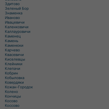
Здитово
Зеленый Бор
Знаменка
Иваново
Ивацевичи
Каленковичи
Каллауровичи
Каменец
Камень
Каменюки
Карчево
Квасевичи
Киселевцы
Клейники
Клепачи
Кобрин
Кобыловка
Ковердяки
Кожан-Городок
Колено
Кончицы
Косово
Коссово