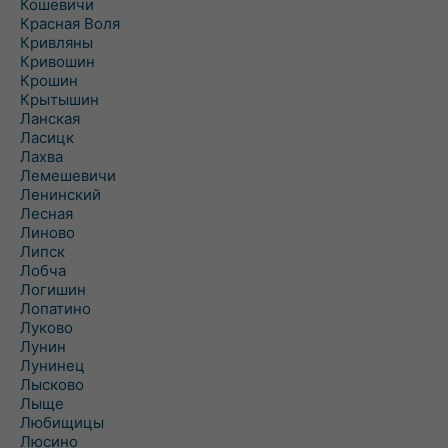
Кошевичи
Красная Воля
Кривляны
Кривошин
Крошин
Крытышин
Ланская
Ласицк
Лахва
Лемешевичи
Ленинский
Лесная
Линово
Липск
Лобча
Логишин
Лопатино
Луково
Лунин
Лунинец
Лысково
Лыще
Любищицы
Люсино