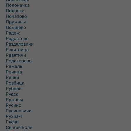
Полонечка
Полонка
Почапово
Пружаны
Псыщево
Радеж
Радостово
Раздяловичи
Ракитница
Ревятичи
Редигерово
Ремель
Речица
Речки
Ровбицк
Рубель
Рудск
Ружаны
Русино
Русиновичи
Рухча-1
Рясна
Святая Воля