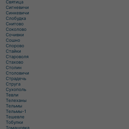
Святица
Сигневичи
Синкевичи
Слобудка
Снитово
Соколово
Сочивки
Сошно
Спорово
Стайки
Староволя
Стахово
Столин
Столовичи
Страдечь
Струга
Сухополь
Тевли
Телеханы
Тельмы
Тельмы-1
Тешевле
Тобулки
Томашовка