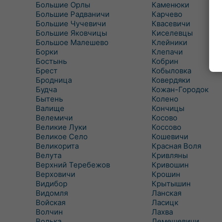
Большие Орлы
Каменюки
Большие Радваничи
Карчево
Большие Чучевичи
Квасевичи
Большие Яковчицы
Киселевцы
Большое Малешево
Клейники
Борки
Клепачи
Бостынь
Кобрин
Брест
Кобыловка
Бродница
Ковердяки
Будча
Кожан-Городок
Бытень
Колено
Валище
Кончицы
Велемичи
Косово
Великие Луки
Коссово
Великое Село
Кошевичи
Великорита
Красная Воля
Велута
Кривляны
Верхний Теребежов
Кривошин
Верховичи
Крошин
Видибор
Крытышин
Видомля
Ланская
Войская
Ласицк
Волчин
Лахва
Волька
Лемешевичи