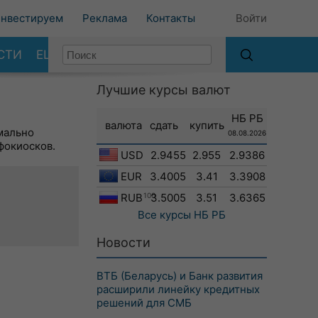
нвестируем
Реклама
Контакты
Войти
СТИ
ЕЩЕ
Лучшие курсы валют
НБ РБ
валюта
сдать
купить
мально
08.08.2026
фокиосков.
USD
2.9455
2.955
2.9386
EUR
3.4005
3.41
3.3908
RUB
100
3.5005
3.51
3.6365
Все курсы
НБ РБ
Новости
ВТБ (Беларусь) и Банк развития
расширили линейку кредитных
решений для СМБ