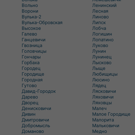
Вольно
Ленинский
Ворони
Лесная
Вулька-2
Линово
Вулька-Обровская
Липск
Высокое
Лобча
Галево
Логишин
Ганцевичи
Лопатино
Гвозница
Луково
Головчицы
Лунин
Гончары
Лунинец
Горбаха
Лысково
Городец
Лыще
Городище
Любищицы
Городная
Люсино
Гутово
Лядец
Давид-Городок
Лясковичи
Дарево
Ляховичи
Дворец
Ляховцы
Денисковичи
Малеч
Дивин
Малое Городище
Дмитровичи
Малорита
Добромысль
Мальковичи
Доманово
Медно