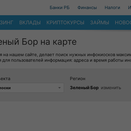
Банки РБ
Финансы
Налоги
И
ЗИНГ
ВКЛАДЫ
КРИПТОКУРСЫ
ЗАЙМЫ
НОВО
еный Бор на карте
я на нашем сайте, делает поиск нужных инфокиосков макси
 для пользователей информация: адреса и время работы ин
ъекта
Регион
Зеленый Бор
изменить