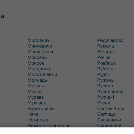
ка
Миловиды
Редигерово
Минковичи
Ремель
Могилёвцы
Речица
Мокраны
Речки
Мокрое
Ровбицк
Молодово
Рубель
Молотковичи
Рудск
Молчадь
Ружаны
Мотоль
Русино
Мохро
Русиновичи
Мурава
Рухча-1
Мухавец
Рясна
Нарутовичи
Святая Воля
Нача
Святица
Немержа
Сигневичи
Нижнее Чернихово
Синкевичи
Новая Попина
Слобудка