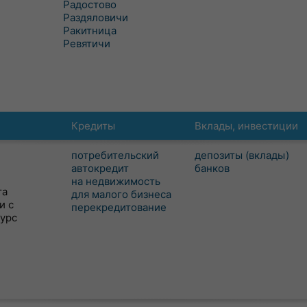
Радостово
Раздяловичи
Ракитница
Ревятичи
Кредиты
Вклады, инвестиции
потребительский
депозиты (вклады)
автокредит
банков
на недвижимость
та
для малого бизнеса
и с
перекредитование
сурс