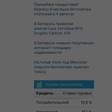
Приорбанк предоставит
бизнесу 6 месяцев бесплатных
платежей в 4 валютах
В Беларусь привезли
компактные хэтчбеки BYD
Dolphin Fashion 410
В Беларуси назвали популярную
интернет-площадку
недвижимости
На гольф-поле под Минском
открыли бесплатную лыжную
трассу
Лучшие предложения
Кредиты
Ставка годовых
Потребительский
10,8 %
Автокредит
16,1 %