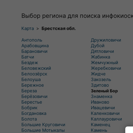
Выбор региона для поиска инфокиос
Карта
>
Брестская обл.
Антополь
Дружиловичи
Арабовщина
Дубой
Барановичи
Дятловичи
Батчи
Жабинка
Бездеж
Жемчужный
Беловежский
Жеребковичи
Белоозёрск
Жидче
Белоуша
Закозель
Бережное
Здитово
Береза
Зеленый Бор
Берёзовичи
Знаменка
Берестье
Иваново
Бобрик
Ивацевичи
Богдановка
Каленковичи
Болота
Каллауровичи
Большие Круговичи
Каменец
Большие Мотыкалы
Камень