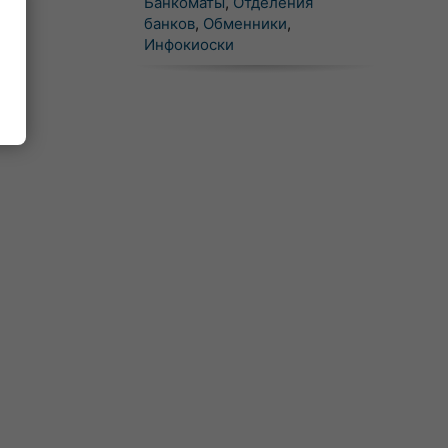
Банкоматы
,
Отделения
банков
,
Обменники
,
Инфокиоски