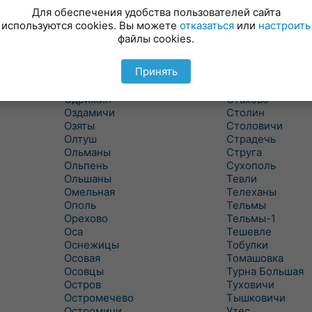
Новицковичи
Снитово
Для обеспечения удобства пользователей сайта
Новоселки
Соколово
используются cookies. Вы можете
отказаться
или
настроить
Новые Засимовичи
Сочивки
файлы cookies.
Новые Лыщицы
Сошно
Оберовщина
Спорово
Принять
Оброво
Стайки
Огаревичи
Староволя
Одрижин
Стахово
Оздамичи
Столин
Озяты
Столовичи
Олтуш
Страдечь
Ольманы
Струга
Ольпень
Сухополь
Ольшаны
Тевли
Омельная
Телеханы
Ополь
Тельмы
Орехово
Тельмы-1
Оса
Тешевле
Оснежицы
Тобулки
Осовая
Томашовка
Осовцы
Турна Большая
Остров
Туховичи
Остромечево
Тышковичи
Остромичи
Утес