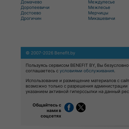
Домачево
Междулесье
Доропеевичи
Межлесье
Достоево
Мерчицы
Дрогичин
Микашевичи
© 2007-2026 Benefit.by
Пользуясь сервисом BENEFIT BY, Вы безусловно
соглашаетесь с
условиями обслуживания
.
Использование и размещение материалов с сай
возможно только с разрешения администрации 
указанием активной гиперссылки на данный ре
Общайтесь с
нами в
соцсетях