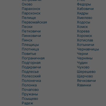
Охово
Федоры
Парахонск
Хабовичи
Парохонск
Хидры
Пелище
Хмелево
Первомайская
Ходосы
Пески
Хомск
Петковичи
Хорева
Пинковичи
Хоромск
Пинск
Хотислав
Плещицы
Хотыничи
Плотница
Чернавчицы
Повитье
Черни
Пограничная
Черняны
Подгорная
Чудин
Подкраичи
Чухово
Подлесье
Шерешево
Полесский
Щерчово
Полонечка
Яечковичи
Полонка
Язвинки
Почапово
Пружаны
Псыщево
Радеж