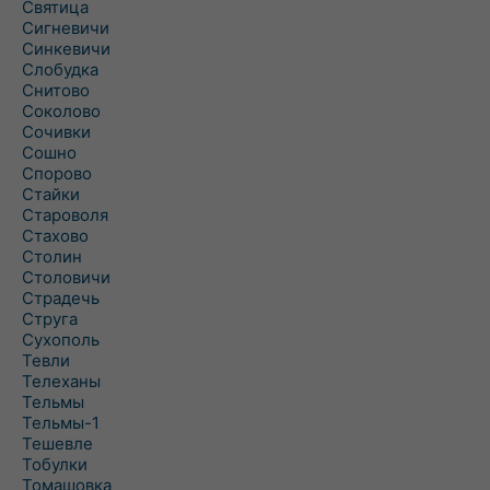
Святица
Сигневичи
Синкевичи
Слобудка
Снитово
Соколово
Сочивки
Сошно
Спорово
Стайки
Староволя
Стахово
Столин
Столовичи
Страдечь
Струга
Сухополь
Тевли
Телеханы
Тельмы
Тельмы-1
Тешевле
Тобулки
Томашовка