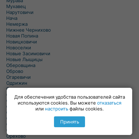
Мурава
Мухавец
Нарутовичи
Нача
Немержа
Нижнее Чернихово
Новая Попина
Новицковичи
Новоселки
Новые Засимовичи
Новые Лыщицы
Оберовщина
Оброво
Огаревичи
Одрижин
Оздамичи
Озяты
Для обеспечения удобства пользователей сайта
Олтуш
используются cookies. Вы можете
отказаться
Ольманы
или
настроить
файлы cookies.
Ольпень
Ольшаны
Принять
Омельная
Ополь
Орехово