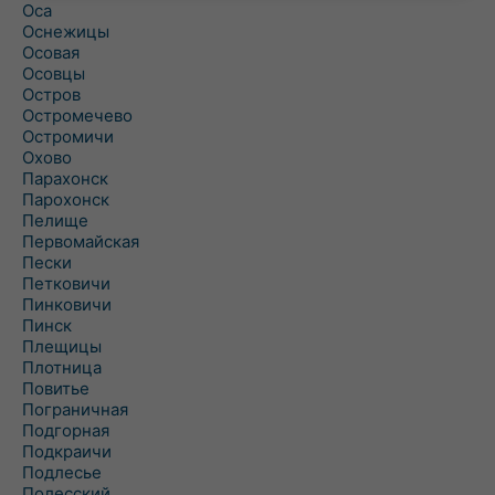
Оса
Оснежицы
Осовая
Осовцы
Остров
Остромечево
Остромичи
Охово
Парахонск
Парохонск
Пелище
Первомайская
Пески
Петковичи
Пинковичи
Пинск
Плещицы
Плотница
Повитье
Пограничная
Подгорная
Подкраичи
Подлесье
Полесский