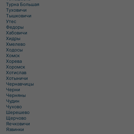
Турна Большая
Туховичи
Тышковичи
Утес
Федоры
Хабовичи
Хидры
Хмелево
Ходосы
Хомск
Хорева
Хоромск
Хотислав
Хотыничи
Чернавчицы
Черни
Черняны
Чудин
Чухово
Шерешево
Щерчово
Яечковичи
Язвинки