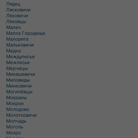
Лядец
Лясковичи
Ляховичи
Ляховцы
Малеч
Малое Городище
Малорита
Мальковичи
Медно
Междулесье
Межлесье
Мерчицы
Микашевичи
Миловиды
Минковичи
Могилёвцы
Мокраны
Мокрое
Молодово
Молотковичи
Молчадь
Мотоль
Мохро