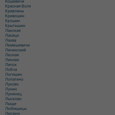
Кошевичи
Красная Воля
Кривляны
Кривошин
Крошин
Крытышин
Ланская
Ласицк
Лахва
Лемешевичи
Ленинский
Лесная
Линово
Липск
Лобча
Логишин
Лопатино
Луково
Лунин
Лунинец
Лысково
Лыще
Любищицы
Люсино