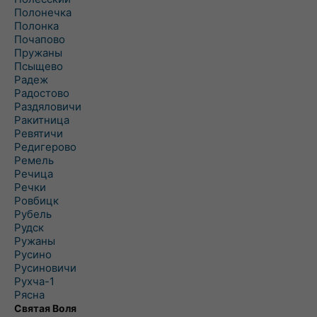
Полонечка
Полонка
Почапово
Пружаны
Псыщево
Радеж
Радостово
Раздяловичи
Ракитница
Ревятичи
Редигерово
Ремель
Речица
Речки
Ровбицк
Рубель
Рудск
Ружаны
Русино
Русиновичи
Рухча-1
Рясна
Святая Воля