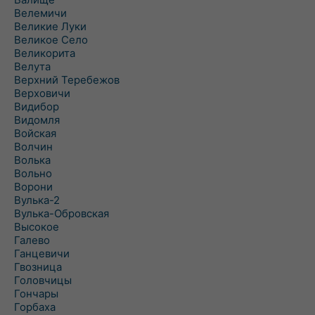
Велемичи
Великие Луки
Великое Село
Великорита
Велута
Верхний Теребежов
Верховичи
Видибор
Видомля
Войская
Волчин
Волька
Вольно
Ворони
Вулька-2
Вулька-Обровская
Высокое
Галево
Ганцевичи
Гвозница
Головчицы
Гончары
Горбаха