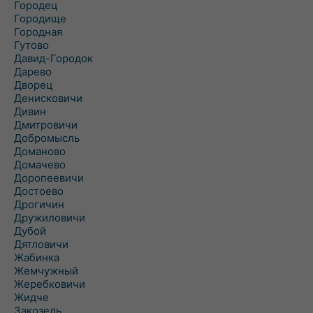
Городец
Городище
Городная
Гутово
Давид-Городок
Дарево
Дворец
Денисковичи
Дивин
Дмитровичи
Добромысль
Доманово
Домачево
Доропеевичи
Достоево
Дрогичин
Дружиловичи
Дубой
Дятловичи
Жабинка
Жемчужный
Жеребковичи
Жидче
Закозель