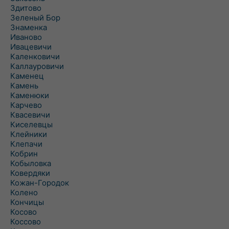
Здитово
Зеленый Бор
Знаменка
Иваново
Ивацевичи
Каленковичи
Каллауровичи
Каменец
Камень
Каменюки
Карчево
Квасевичи
Киселевцы
Клейники
Клепачи
Кобрин
Кобыловка
Ковердяки
Кожан-Городок
Колено
Кончицы
Косово
Коссово