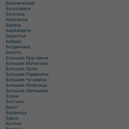
Беловежский
Белоозёрск
Белоуша
Бережное
Береза
Берёзовичи
Берестье
Бобрик
Богдановка
Болота
Большие Круговичи
Большие Мотыкалы
Большие Орлы
Большие Радваничи
Большие Чучевичи
Большие Яковчицы
Большое Малешево
Борки
Бостынь
Брест
Бродница
Будча
Бытень
Валище