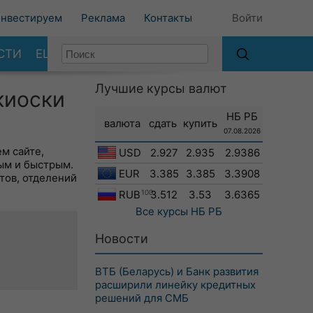
нвестируем
Реклама
Контакты
Войти
СТИ
ЕЩЕ
Лучшие курсы валют
киоски
НБ РБ
валюта
сдать
купить
07.08.2026
м сайте,
USD
2.927
2.935
2.9386
ым и быстрым.
EUR
3.385
3.385
3.3908
тов, отделений
RUB
100
3.512
3.53
3.6365
Все курсы
НБ РБ
Новости
ВТБ (Беларусь) и Банк развития
расширили линейку кредитных
решений для СМБ