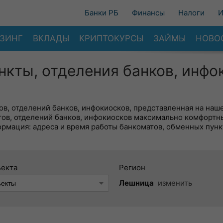
Банки РБ
Финансы
Налоги
И
ЗИНГ
ВКЛАДЫ
КРИПТОКУРСЫ
ЗАЙМЫ
НОВО
нкты, отделения банков, инфо
в, отделений банков, инфокиосков, представленная на наше
тов, отделений банков, инфокиосков максимально комфортн
ормация: адреса и время работы банкоматов, обменных пунк
ъекта
Регион
Лешница
изменить