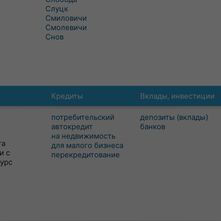
Слуцк
Смиловичи
Смолевичи
Снов
Кредиты
Вклады, инвестиции
потребительский
депозиты (вклады)
автокредит
банков
на недвижимость
та
для малого бизнеса
и с
перекредитование
сурс