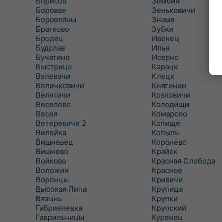
Борисов
Зембин
Боровая
Зеньковичи
Боровляны
Знамя
Братково
Зубки
Бродец
Ивенец
Будслав
Илья
Бучатино
Исерно
Быстрица
Карацк
Валевачи
Клецк
Величковичи
Княгинин
Велятичи
Козловичи
Веселово
Колодищи
Весея
Комарово
Ветеревичи 2
Копище
Вилейка
Копыль
Вишневец
Королево
Вишнево
Крайск
Войково
Красная Слобода
Воложин
Красное
Воронцы
Кривичи
Высокая Липа
Крупица
Вязынь
Крупки
Габриелевка
Крупский
Гаврильчицы
Куренец