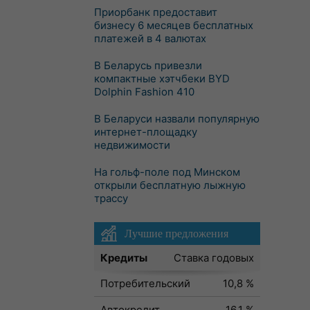
Приорбанк предоставит
бизнесу 6 месяцев бесплатных
платежей в 4 валютах
В Беларусь привезли
компактные хэтчбеки BYD
Dolphin Fashion 410
В Беларуси назвали популярную
интернет-площадку
недвижимости
На гольф-поле под Минском
открыли бесплатную лыжную
трассу
Лучшие предложения
Кредиты
Ставка годовых
Потребительский
10,8 %
Автокредит
16,1 %