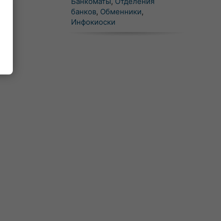
Банкоматы
,
Отделения
банков
,
Обменники
,
Инфокиоски