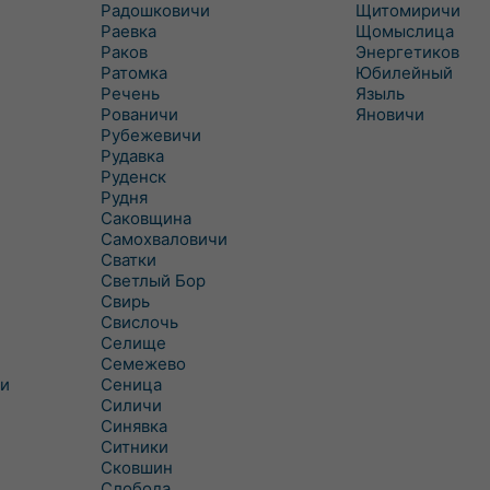
Радошковичи
Щитомиричи
Раевка
Щомыслица
Раков
Энергетиков
Ратомка
Юбилейный
Речень
Языль
Рованичи
Яновичи
Рубежевичи
Рудавка
Руденск
Рудня
Саковщина
Самохваловичи
Сватки
Светлый Бор
Свирь
Свислочь
Селище
Семежево
и
Сеница
Силичи
Синявка
Ситники
Сковшин
Слобода