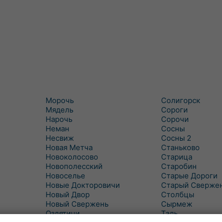
Морочь
Солигорск
Мядель
Сороги
Нарочь
Сорочи
Неман
Сосны
Несвиж
Сосны 2
Новая Метча
Станьково
Новоколосово
Старица
Новополесский
Старобин
Новоселье
Старые Дороги
Новые Докторовичи
Старый Сверже
Новый Двор
Столбцы
Новый Свержень
Сырмеж
Оздятичи
Таль