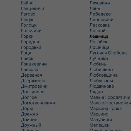
Гайна
Лазовичи
Ганцевичи
Лань
Гатово
Лебедево
Гацук
Леоновичи
Голоцк
Лесковка
Гольчичи
Лесной
Горки
Лешница
Городея
Логойск
Городьки
Лошница
Гоцк
Луговая Слобода
Греск
Лучники
Грицкевичи
Любань
Грозово
Любишино
Деревная
Любковщина
Дзержинск
Любушаны
Дмитровичи
Людвиново
Долгиново
Лядно
Долгое
Малые Городятичи
Домоткановичи
Малые Нестанович
Доры
Марьина Горка
Дражно
Марьино
Дричин
Мачулищи
Дружный
Мелешки
Дуброво
Миколаевщина