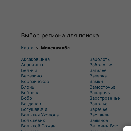
Выбор региона для поиска
Карта
>
Минская обл.
Аксаковщина
Заболоть
Ананчицы
Заболотье
Беличи
Загалье
Березино
Зазерка
Березинское
Замки
Блонь
Замосточье
Бобовня
Занарочь
Бобр
Заостровечье
Богданов
Заполье
Богушевичи
Заречье
Большая Ухолода
Заславль
Большевик
Заямное
Большой Рожан
Зеленый Бор