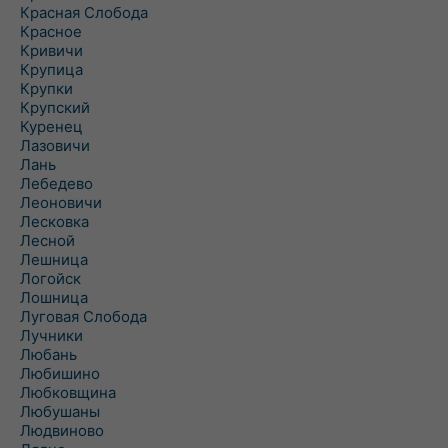
Красная Слобода
Красное
Кривичи
Крупица
Крупки
Крупский
Куренец
Лазовичи
Лань
Лебедево
Леоновичи
Лесковка
Лесной
Лешница
Логойск
Лошница
Луговая Слобода
Лучники
Любань
Любишино
Любковщина
Любушаны
Людвиново