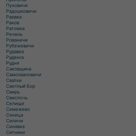
Пуховичи
Радошковичи
Раевка
Раков
Ратомка
Речень
Рованичи
Рубежевичи
Рудавка
Руденск
Рудня
Саковщина
Самохваловичи
Сватки
Светлый Бор
Свирь
Свислочь
Селище
Семежево
Сеница
Силичи
Синявка
Ситники