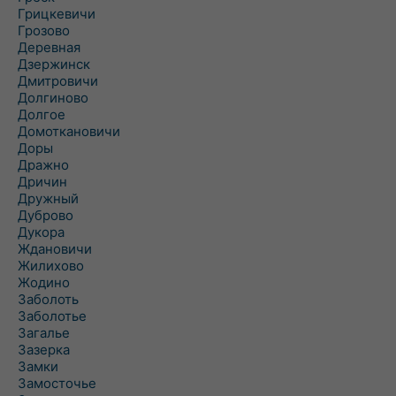
Грицкевичи
Грозово
Деревная
Дзержинск
Дмитровичи
Долгиново
Долгое
Домоткановичи
Доры
Дражно
Дричин
Дружный
Дуброво
Дукора
Ждановичи
Жилихово
Жодино
Заболоть
Заболотье
Загалье
Зазерка
Замки
Замосточье