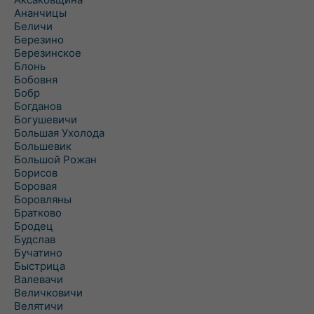
Ананчицы
Беличи
Березино
Березинское
Блонь
Бобовня
Бобр
Богданов
Богушевичи
Большая Ухолода
Большевик
Большой Рожан
Борисов
Боровая
Боровляны
Братково
Бродец
Будслав
Бучатино
Быстрица
Валевачи
Величковичи
Велятичи