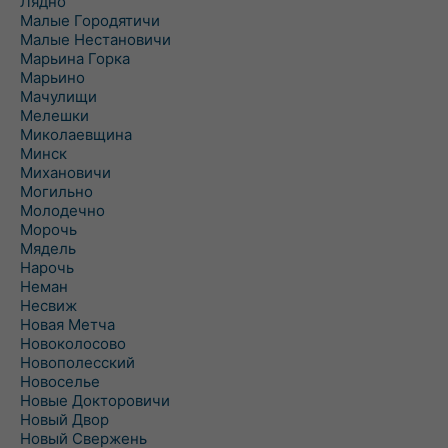
Лядно
Малые Городятичи
Малые Нестановичи
Марьина Горка
Марьино
Мачулищи
Мелешки
Миколаевщина
Минск
Михановичи
Могильно
Молодечно
Морочь
Мядель
Нарочь
Неман
Несвиж
Новая Метча
Новоколосово
Новополесский
Новоселье
Новые Докторовичи
Новый Двор
Новый Свержень