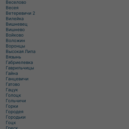
Веселово
Весея
Ветеревичи 2
Вилейка
Вишневец
Вишнево
Войково
Воложин
Воронцы
Высокая Липа
Вязынь
Габриелевка
Гаврильчицы
Гайна
Ганцевичи
Гатово
Гацук
Голоцк
Гольчичи
Горки
Городея
Городьки
Гоцк
Греск