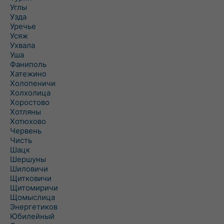
Углы
Узда
Уречье
Усяж
Ухвала
Уша
Фаниполь
Хатежино
Холопеничи
Холхолица
Хоростово
Хотляны
Хотюхово
Червень
Чисть
Шацк
Шершуны
Шиловичи
Щитковичи
Щитомиричи
Щомыслица
Энергетиков
Юбилейный