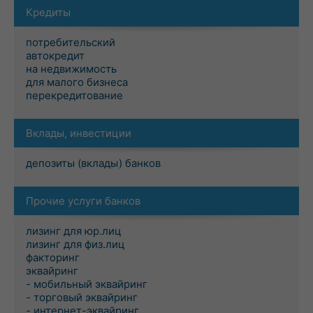
Кредиты
потребительский
автокредит
на недвижимость
для малого бизнеса
перекредитование
Вклады, инвестиции
депозиты (вклады) банков
Прочие услуги банков
лизинг для юр.лиц
лизинг для физ.лиц
факторинг
эквайринг
- мобильный эквайринг
- торговый эквайринг
- интернет-эквайринг