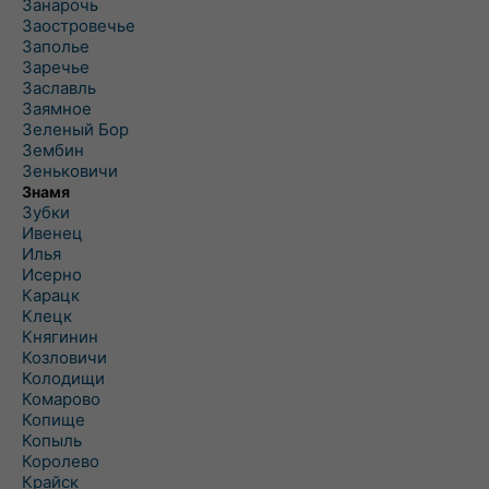
Занарочь
Заостровечье
Заполье
Заречье
Заславль
Заямное
Зеленый Бор
Зембин
Зеньковичи
Знамя
Зубки
Ивенец
Илья
Исерно
Карацк
Клецк
Княгинин
Козловичи
Колодищи
Комарово
Копище
Копыль
Королево
Крайск