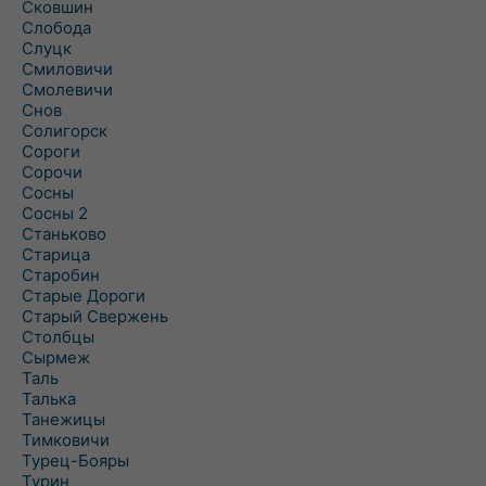
Сковшин
Слобода
Слуцк
Смиловичи
Смолевичи
Снов
Солигорск
Сороги
Сорочи
Сосны
Сосны 2
Станьково
Старица
Старобин
Старые Дороги
Старый Свержень
Столбцы
Сырмеж
Таль
Талька
Танежицы
Тимковичи
Турец-Бояры
Турин