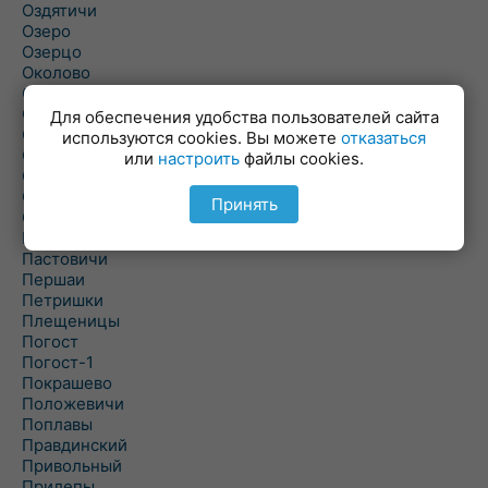
Оздятичи
Озеро
Озерцо
Околово
Октябрь
Октябрьский
Для обеспечения удобства пользователей сайта
Олехновичи
используются cookies. Вы можете
отказаться
Омговичи
или
настроить
файлы cookies.
Оношки
Осовец
Принять
Острошицкий Городок
Пасека
Пастовичи
Першаи
Петришки
Плещеницы
Погост
Погост-1
Покрашево
Положевичи
Поплавы
Правдинский
Привольный
Прилепы