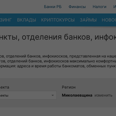
Банки РБ
Финансы
Налоги
И
ЗИНГ
ВКЛАДЫ
КРИПТОКУРСЫ
ЗАЙМЫ
НОВО
нкты, отделения банков, инфо
в, отделений банков, инфокиосков, представленная на наше
тов, отделений банков, инфокиосков максимально комфортн
ормация: адреса и время работы банкоматов, обменных пунк
ъекта
Регион
Миколаевщина
изменить