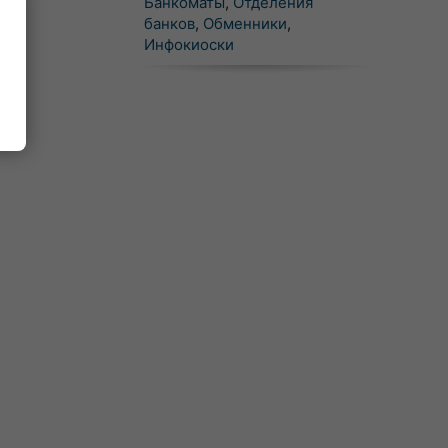
Банкоматы
,
Отделения
банков
,
Обменники
,
Инфокиоски