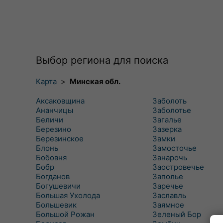
Выбор региона для поиска
Карта
>
Минская обл.
Аксаковщина
Заболоть
Ананчицы
Заболотье
Беличи
Загалье
Березино
Зазерка
Березинское
Замки
Блонь
Замосточье
Бобовня
Занарочь
Бобр
Заостровечье
Богданов
Заполье
Богушевичи
Заречье
Большая Ухолода
Заславль
Большевик
Заямное
Большой Рожан
Зеленый Бор