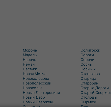
Морочь
Солигорск
Мядель
Сороги
Нарочь
Сорочи
Неман
Сосны
Несвиж
Сосны 2
Новая Метча
Станьково
Новоколосово
Старица
Новополесский
Старобин
Новоселье
Старые Дороги
Новые Докторовичи
Старый Сверже
Новый Двор
Столбцы
Новый Свержень
Сырмеж
Оздятичи
Таль