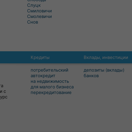
Слуцк
Смиловичи
Смолевичи
Снов
Кредиты
Вклады, инвестиции
потребительский
депозиты (вклады)
автокредит
банков
на недвижимость
та
для малого бизнеса
и с
перекредитование
сурс