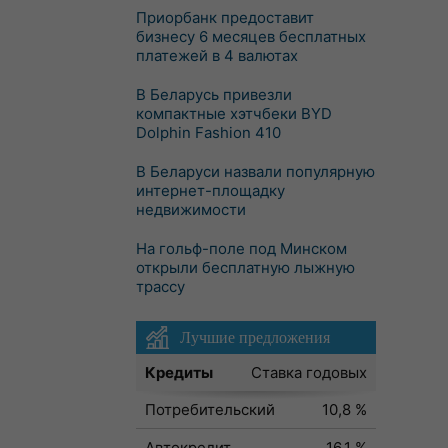
Приорбанк предоставит
бизнесу 6 месяцев бесплатных
платежей в 4 валютах
В Беларусь привезли
компактные хэтчбеки BYD
Dolphin Fashion 410
В Беларуси назвали популярную
интернет-площадку
недвижимости
На гольф-поле под Минском
открыли бесплатную лыжную
трассу
Лучшие предложения
Кредиты
Ставка годовых
Потребительский
10,8 %
Автокредит
16,1 %