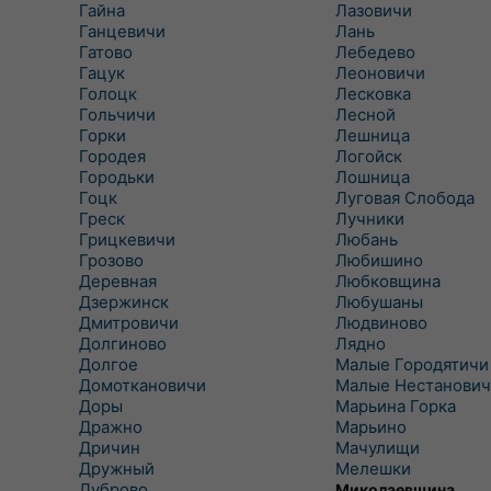
Гайна
Лазовичи
Ганцевичи
Лань
Гатово
Лебедево
Гацук
Леоновичи
Голоцк
Лесковка
Гольчичи
Лесной
Горки
Лешница
Городея
Логойск
Городьки
Лошница
Гоцк
Луговая Слобода
Греск
Лучники
Грицкевичи
Любань
Грозово
Любишино
Деревная
Любковщина
Дзержинск
Любушаны
Дмитровичи
Людвиново
Долгиново
Лядно
Долгое
Малые Городятичи
Домоткановичи
Малые Нестанович
Доры
Марьина Горка
Дражно
Марьино
Дричин
Мачулищи
Дружный
Мелешки
Дуброво
Миколаевщина