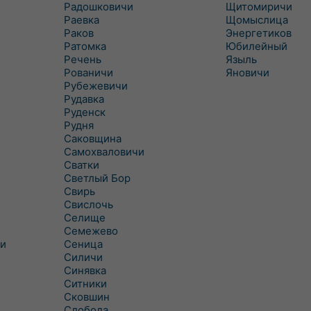
Радошковичи
Щитомиричи
Раевка
Щомыслица
Раков
Энергетиков
Ратомка
Юбилейный
Речень
Языль
Рованичи
Яновичи
Рубежевичи
Рудавка
Руденск
Рудня
Саковщина
Самохваловичи
Сватки
Светлый Бор
Свирь
Свислочь
Селище
Семежево
и
Сеница
Силичи
Синявка
Ситники
Сковшин
Слобода