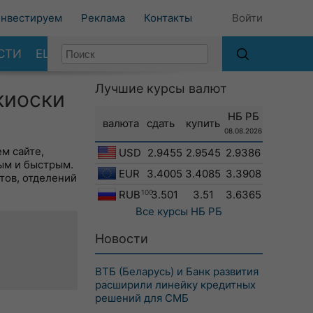
нвестируем
Реклама
Контакты
Войти
СТИ
ЕЩЕ
Лучшие курсы валют
киоски
НБ РБ
валюта
сдать
купить
08.08.2026
м сайте,
USD
2.9455
2.9545
2.9386
ым и быстрым.
EUR
3.4005
3.4085
3.3908
тов, отделений
RUB
100
3.501
3.51
3.6365
Все курсы
НБ РБ
Новости
ВТБ (Беларусь) и Банк развития
расширили линейку кредитных
решений для СМБ