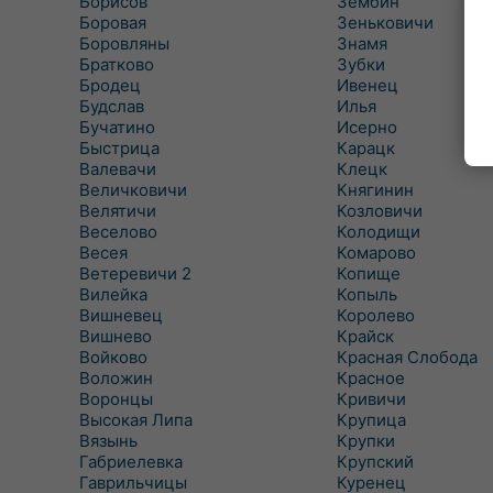
Борисов
Зембин
Боровая
Зеньковичи
Боровляны
Знамя
Братково
Зубки
Бродец
Ивенец
Будслав
Илья
Бучатино
Исерно
Быстрица
Карацк
Валевачи
Клецк
Величковичи
Княгинин
Велятичи
Козловичи
Веселово
Колодищи
Весея
Комарово
Ветеревичи 2
Копище
Вилейка
Копыль
Вишневец
Королево
Вишнево
Крайск
Войково
Красная Слобода
Воложин
Красное
Воронцы
Кривичи
Высокая Липа
Крупица
Вязынь
Крупки
Габриелевка
Крупский
Гаврильчицы
Куренец