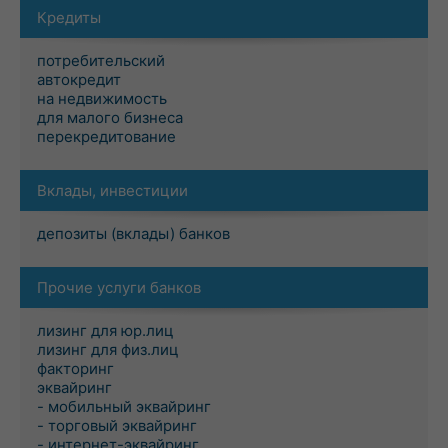
Кредиты
потребительский
автокредит
на недвижимость
для малого бизнеса
перекредитование
Вклады, инвестиции
депозиты (вклады) банков
Прочие услуги банков
лизинг для юр.лиц
лизинг для физ.лиц
факторинг
эквайринг
- мобильный эквайринг
- торговый эквайринг
- интернет-эквайринг