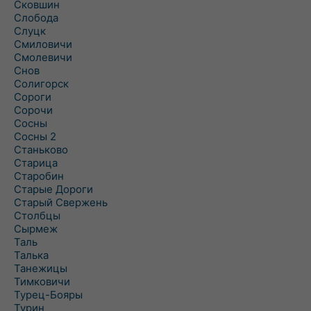
Сковшин
Слобода
Слуцк
Смиловичи
Смолевичи
Снов
Солигорск
Сороги
Сорочи
Сосны
Сосны 2
Станьково
Старица
Старобин
Старые Дороги
Старый Свержень
Столбцы
Сырмеж
Таль
Талька
Танежицы
Тимковичи
Турец-Бояры
Турин