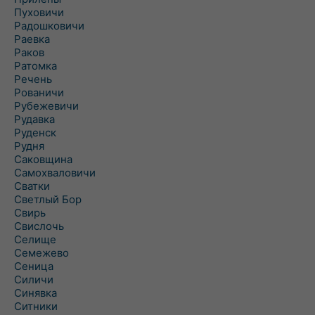
Пуховичи
Радошковичи
Раевка
Раков
Ратомка
Речень
Рованичи
Рубежевичи
Рудавка
Руденск
Рудня
Саковщина
Самохваловичи
Сватки
Светлый Бор
Свирь
Свислочь
Селище
Семежево
Сеница
Силичи
Синявка
Ситники