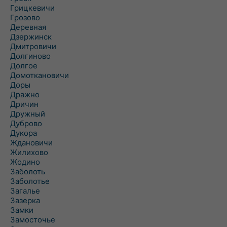
Грицкевичи
Грозово
Деревная
Дзержинск
Дмитровичи
Долгиново
Долгое
Домоткановичи
Доры
Дражно
Дричин
Дружный
Дуброво
Дукора
Ждановичи
Жилихово
Жодино
Заболоть
Заболотье
Загалье
Зазерка
Замки
Замосточье