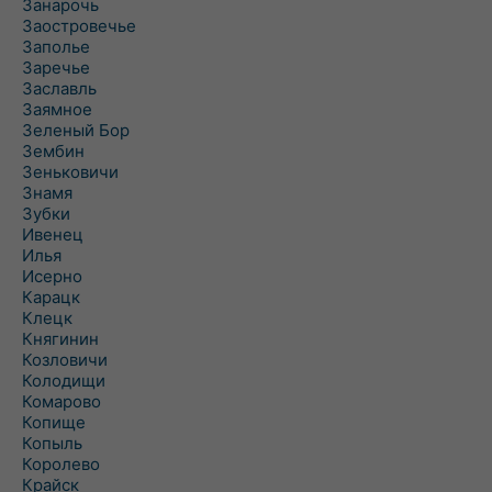
Занарочь
Заостровечье
Заполье
Заречье
Заславль
Заямное
Зеленый Бор
Зембин
Зеньковичи
Знамя
Зубки
Ивенец
Илья
Исерно
Карацк
Клецк
Княгинин
Козловичи
Колодищи
Комарово
Копище
Копыль
Королево
Крайск