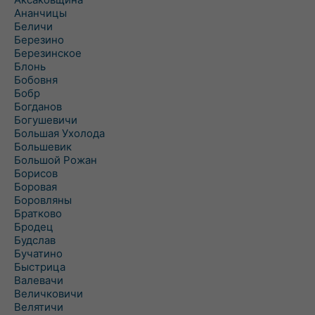
Ананчицы
Беличи
Березино
Березинское
Блонь
Бобовня
Бобр
Богданов
Богушевичи
Большая Ухолода
Большевик
Большой Рожан
Борисов
Боровая
Боровляны
Братково
Бродец
Будслав
Бучатино
Быстрица
Валевачи
Величковичи
Велятичи