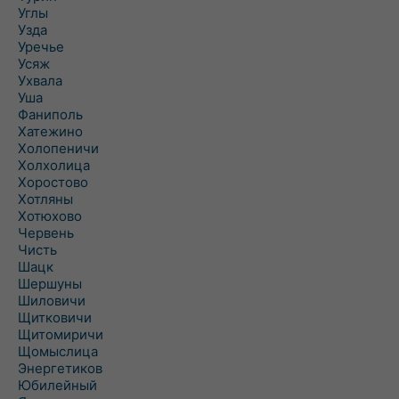
Углы
Узда
Уречье
Усяж
Ухвала
Уша
Фаниполь
Хатежино
Холопеничи
Холхолица
Хоростово
Хотляны
Хотюхово
Червень
Чисть
Шацк
Шершуны
Шиловичи
Щитковичи
Щитомиричи
Щомыслица
Энергетиков
Юбилейный