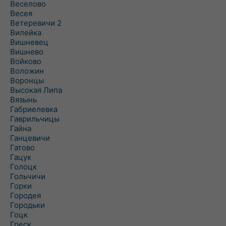
Веселово
Весея
Ветеревичи 2
Вилейка
Вишневец
Вишнево
Войково
Воложин
Воронцы
Высокая Липа
Вязынь
Габриелевка
Гаврильчицы
Гайна
Ганцевичи
Гатово
Гацук
Голоцк
Гольчичи
Горки
Городея
Городьки
Гоцк
Греск