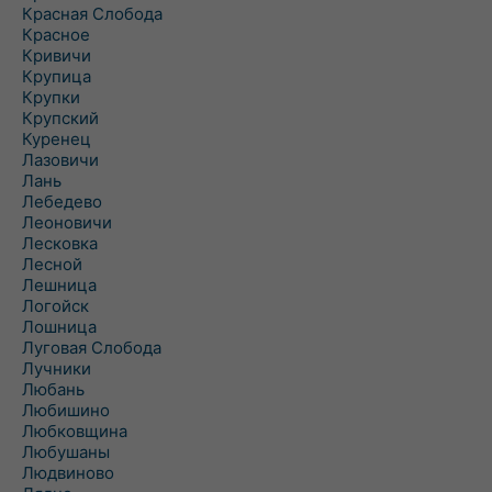
Красная Слобода
Красное
Кривичи
Крупица
Крупки
Крупский
Куренец
Лазовичи
Лань
Лебедево
Леоновичи
Лесковка
Лесной
Лешница
Логойск
Лошница
Луговая Слобода
Лучники
Любань
Любишино
Любковщина
Любушаны
Людвиново