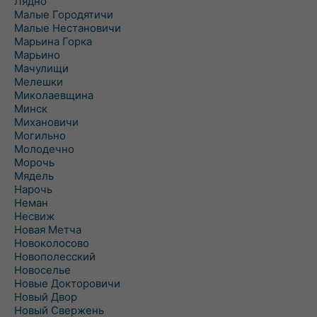
Лядно
Малые Городятичи
Малые Нестановичи
Марьина Горка
Марьино
Мачулищи
Мелешки
Миколаевщина
Минск
Михановичи
Могильно
Молодечно
Морочь
Мядель
Нарочь
Неман
Несвиж
Новая Метча
Новоколосово
Новополесский
Новоселье
Новые Докторовичи
Новый Двор
Новый Свержень