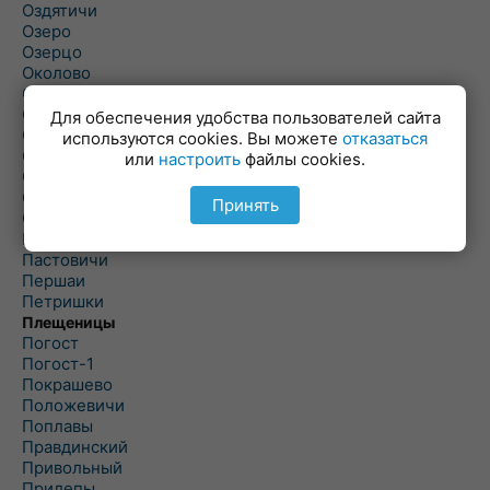
Оздятичи
Озеро
Озерцо
Околово
Октябрь
Октябрьский
Для обеспечения удобства пользователей сайта
Олехновичи
используются cookies. Вы можете
отказаться
Омговичи
или
настроить
файлы cookies.
Оношки
Осовец
Принять
Острошицкий Городок
Пасека
Пастовичи
Першаи
Петришки
Плещеницы
Погост
Погост-1
Покрашево
Положевичи
Поплавы
Правдинский
Привольный
Прилепы