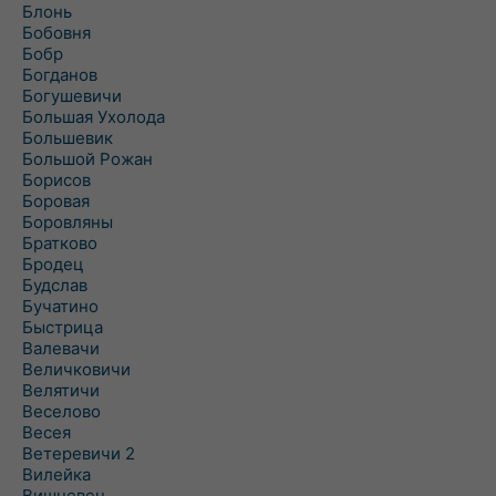
Блонь
Бобовня
Бобр
Богданов
Богушевичи
Большая Ухолода
Большевик
Большой Рожан
Борисов
Боровая
Боровляны
Братково
Бродец
Будслав
Бучатино
Быстрица
Валевачи
Величковичи
Велятичи
Веселово
Весея
Ветеревичи 2
Вилейка
Вишневец