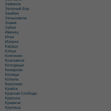
Заямное
Зеленый Бор
Зембин
Зеньковичи
Знамя
Зубки
Ивенец
Илья
Исерно
Карацк
Клецк
Княгинин
Козловичи
Колодищи
Комарово
Копище
Копыль
Королево
Крайск
Красная Слобода
Красное
Кривичи
Крупица