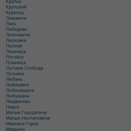
Крупки
Крупский
Куренец
Лазовичи
Лань
Лебедево
Леоновичи
Лесковка
Лесной
Лешница
Логойск
Лошница
Луговая Слобода
Лучники
Любань
Любишино
Любковщина
Любушаны
Людвиново
Лядно
Малые Городятичи
Малые Нестановичи
Марьина Горка
Марьино