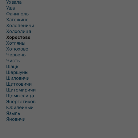
Ухвала
Уша
Фаниполь
Хатежино
Холопеничи
Холхолица
Хоростово
Хотляны
Хотюхово
Червень
Чисть
Шацк
Шершуны
Шиловичи
Щитковичи
Щитомиричи
Щомыслица
Энергетиков
Юбилейный
Языль
Яновичи