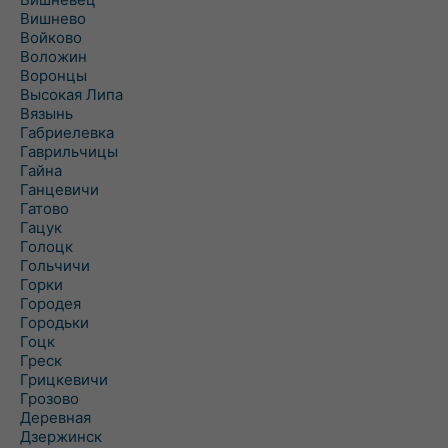
Вишнево
Войково
Воложин
Воронцы
Высокая Липа
Вязынь
Габриелевка
Гаврильчицы
Гайна
Ганцевичи
Гатово
Гацук
Голоцк
Гольчичи
Горки
Городея
Городьки
Гоцк
Греск
Грицкевичи
Грозово
Деревная
Дзержинск