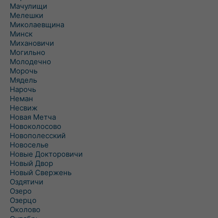
Мачулищи
Мелешки
Миколаевщина
Минск
Михановичи
Могильно
Молодечно
Морочь
Мядель
Нарочь
Неман
Несвиж
Новая Метча
Новоколосово
Новополесский
Новоселье
Новые Докторовичи
Новый Двор
Новый Свержень
Оздятичи
Озеро
Озерцо
Околово