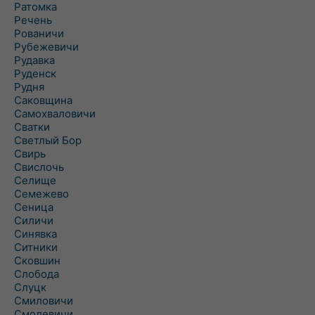
Ратомка
Речень
Рованичи
Рубежевичи
Рудавка
Руденск
Рудня
Саковщина
Самохваловичи
Сватки
Светлый Бор
Свирь
Свислочь
Селище
Семежево
Сеница
Силичи
Синявка
Ситники
Сковшин
Слобода
Слуцк
Смиловичи
Смолевичи