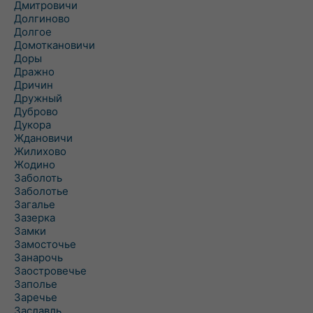
Дмитровичи
Долгиново
Долгое
Домоткановичи
Доры
Дражно
Дричин
Дружный
Дуброво
Дукора
Ждановичи
Жилихово
Жодино
Заболоть
Заболотье
Загалье
Зазерка
Замки
Замосточье
Занарочь
Заостровечье
Заполье
Заречье
Заславль