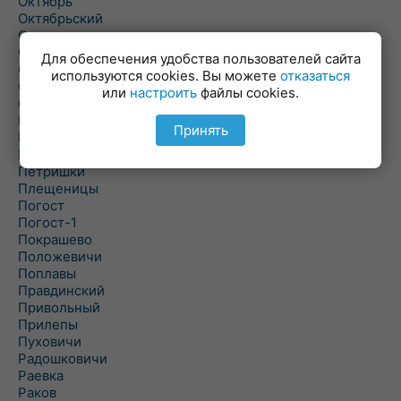
Октябрь
Октябрьский
Олехновичи
Омговичи
Для обеспечения удобства пользователей сайта
Оношки
используются cookies. Вы можете
отказаться
Осовец
или
настроить
файлы cookies.
Острошицкий Городок
Пасека
Принять
Пастовичи
Першаи
Петришки
Плещеницы
Погост
Погост-1
Покрашево
Положевичи
Поплавы
Правдинский
Привольный
Прилепы
Пуховичи
Радошковичи
Раевка
Раков