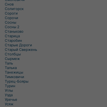
Снов
Солигорск
Сороги
Сорочи
Сосны
Сосны 2
Станьково
Старица
Старобин
Старые Дороги
Старый Свержень
Столбцы
Сырмеж
Таль
Талька
Танежицы
Тимковичи
Турец-Бояры
Турин
Углы
Узда
Уречье
Усяж