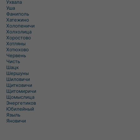
Ухвала
Уша
Фаниполь
Хатежино
Холопеничи
Холхолица
Хоростово
Хотляны
Хотюхово
Червень
Чисть
Шацк
Шершуны
Шиловичи
Щитковичи
Щитомиричи
Щомыслица
Энергетиков
Юбилейный
Языль
Яновичи