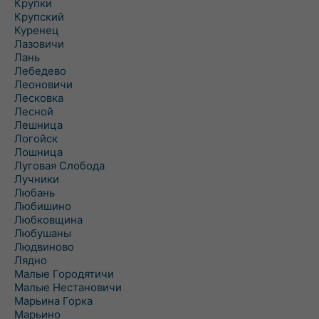
Крупки
Крупский
Куренец
Лазовичи
Лань
Лебедево
Леоновичи
Лесковка
Лесной
Лешница
Логойск
Лошница
Луговая Слобода
Лучники
Любань
Любишино
Любковщина
Любушаны
Людвиново
Лядно
Малые Городятичи
Малые Нестановичи
Марьина Горка
Марьино