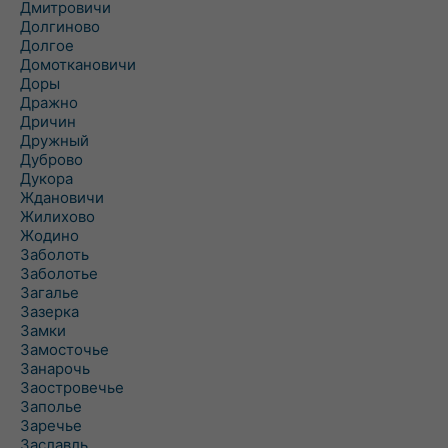
Дмитровичи
Долгиново
Долгое
Домоткановичи
Доры
Дражно
Дричин
Дружный
Дуброво
Дукора
Ждановичи
Жилихово
Жодино
Заболоть
Заболотье
Загалье
Зазерка
Замки
Замосточье
Занарочь
Заостровечье
Заполье
Заречье
Заславль