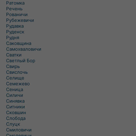
Ратомка
Речень
Рованичи
Рубежевичи
Рудавка
Руденск
Рудня
Саковщина
Самохваловичи
Сватки
Светлый Бор
Свирь
Свислочь
Селище
Семежево
Сеница
Силичи
Синявка
Ситники
Сковшин
Слобода
Слуцк
Смиловичи
Смолевичи