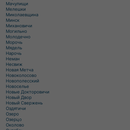
Мачулищи
Мелешки
Миколаевщина
Минск
Михановичи
Могильно
Молодечно
Морочь
Мядель
Нарочь
Неман
Несвиж
Новая Метча
Новоколосово
Новополесский
Новоселье
Новые Докторовичи
Новый Двор
Новый Свержень
Оздятичи
Озеро
Озерцо
Околово