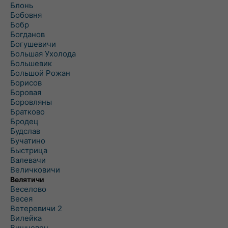
Блонь
Бобовня
Бобр
Богданов
Богушевичи
Большая Ухолода
Большевик
Большой Рожан
Борисов
Боровая
Боровляны
Братково
Бродец
Будслав
Бучатино
Быстрица
Валевачи
Величковичи
Велятичи
Веселово
Весея
Ветеревичи 2
Вилейка
Вишневец