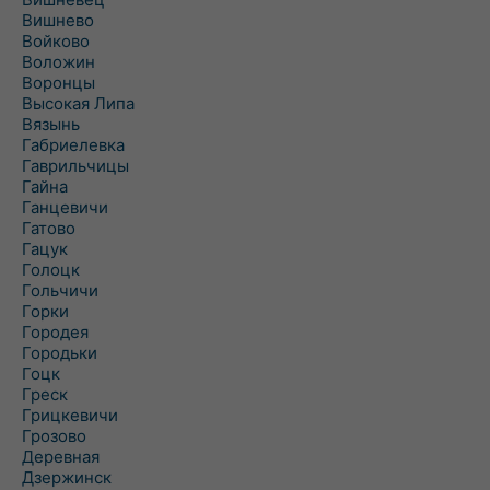
Вишнево
Войково
Воложин
Воронцы
Высокая Липа
Вязынь
Габриелевка
Гаврильчицы
Гайна
Ганцевичи
Гатово
Гацук
Голоцк
Гольчичи
Горки
Городея
Городьки
Гоцк
Греск
Грицкевичи
Грозово
Деревная
Дзержинск