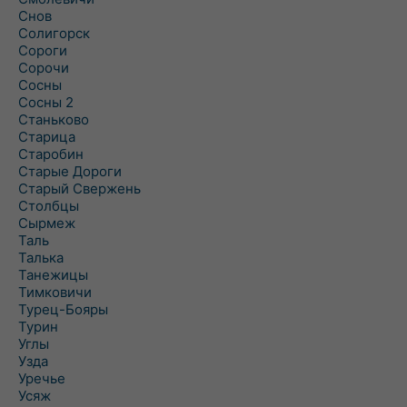
Снов
Солигорск
Сороги
Сорочи
Сосны
Сосны 2
Станьково
Старица
Старобин
Старые Дороги
Старый Свержень
Столбцы
Сырмеж
Таль
Талька
Танежицы
Тимковичи
Турец-Бояры
Турин
Углы
Узда
Уречье
Усяж