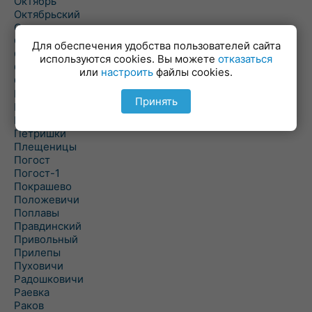
Октябрь
Октябрьский
Олехновичи
Омговичи
Для обеспечения удобства пользователей сайта
Оношки
используются cookies. Вы можете
отказаться
Осовец
или
настроить
файлы cookies.
Острошицкий Городок
Пасека
Принять
Пастовичи
Першаи
Петришки
Плещеницы
Погост
Погост-1
Покрашево
Положевичи
Поплавы
Правдинский
Привольный
Прилепы
Пуховичи
Радошковичи
Раевка
Раков