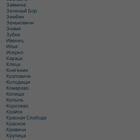
Заямное
Зеленый Бор
Зембин
Зеньковичи
Знамя
Зубки
Ивенец
Илья
Исерно
Карацк
Клецк
Княгинин
Козловичи
Колодищи
Комарово
Копище
Копыль
Королево
Крайск
Красная Слобода
Красное
Кривичи
Крупица