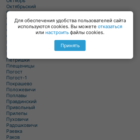
Октябрь
Октябрьский
Олехновичи
Омговичи
Для обеспечения удобства пользователей сайта
Оношки
используются cookies. Вы можете
отказаться
Осовец
или
настроить
файлы cookies.
Острошицкий Городок
Пасека
Принять
Пастовичи
Першаи
Петришки
Плещеницы
Погост
Погост-1
Покрашево
Положевичи
Поплавы
Правдинский
Привольный
Прилепы
Пуховичи
Радошковичи
Раевка
Раков