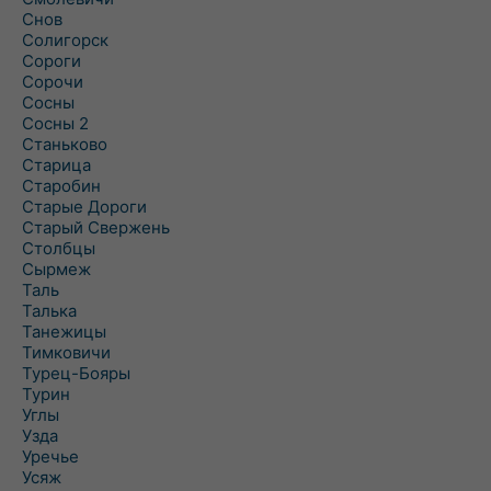
Снов
Солигорск
Сороги
Сорочи
Сосны
Сосны 2
Станьково
Старица
Старобин
Старые Дороги
Старый Свержень
Столбцы
Сырмеж
Таль
Талька
Танежицы
Тимковичи
Турец-Бояры
Турин
Углы
Узда
Уречье
Усяж