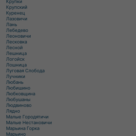
Крупки
Крупский
Куренец
Лазовичи
Лань
Лебедево
Леоновичи
Лесковка
Лесной
Лешница
Логойск
Лошница
Луговая Слобода
Лучники
Любань
Любишино
Любковщина
Любушаны
Людвиново
Лядно
Малые Городятичи
Малые Нестановичи
Марьина Горка
Марьино