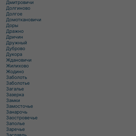
Дмитровичи
Долгиново
Долгое
Домоткановичи
Доры
Дражно
Дричин
Дружный
Дуброво
Дукора
Ждановичи
Жилихово
Жодино
Заболоть
Заболотье
Загалье
Зазерка
Замки
Замосточье
Занарочь
Заостровечье
Заполье
Заречье
Заславль