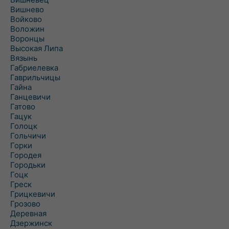
Вишнево
Войково
Воложин
Воронцы
Высокая Липа
Вязынь
Габриелевка
Гаврильчицы
Гайна
Ганцевичи
Гатово
Гацук
Голоцк
Гольчичи
Горки
Городея
Городьки
Гоцк
Греск
Грицкевичи
Грозово
Деревная
Дзержинск