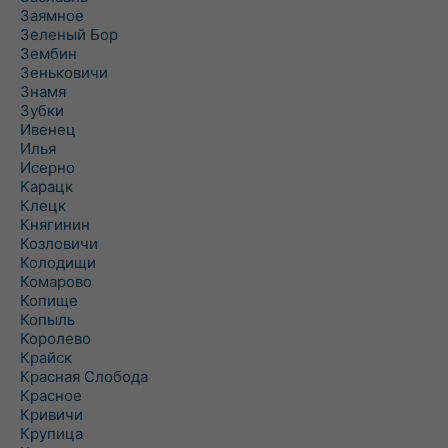
Заямное
Зеленый Бор
Зембин
Зеньковичи
Знамя
Зубки
Ивенец
Илья
Исерно
Карацк
Клецк
Княгинин
Козловичи
Колодищи
Комарово
Копище
Копыль
Королево
Крайск
Красная Слобода
Красное
Кривичи
Крупица