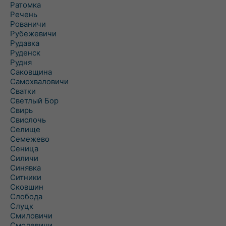
Ратомка
Речень
Рованичи
Рубежевичи
Рудавка
Руденск
Рудня
Саковщина
Самохваловичи
Сватки
Светлый Бор
Свирь
Свислочь
Селище
Семежево
Сеница
Силичи
Синявка
Ситники
Сковшин
Слобода
Слуцк
Смиловичи
Смолевичи