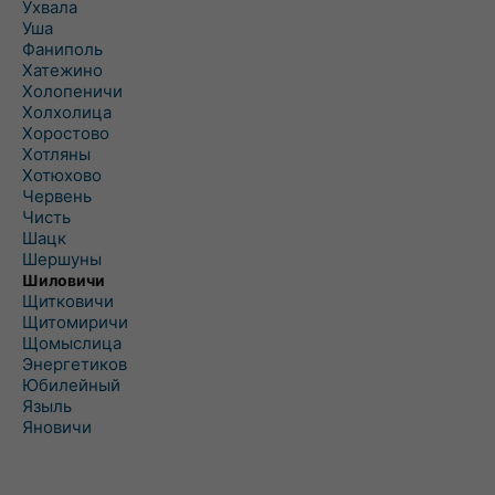
Ухвала
Уша
Фаниполь
Хатежино
Холопеничи
Холхолица
Хоростово
Хотляны
Хотюхово
Червень
Чисть
Шацк
Шершуны
Шиловичи
Щитковичи
Щитомиричи
Щомыслица
Энергетиков
Юбилейный
Языль
Яновичи