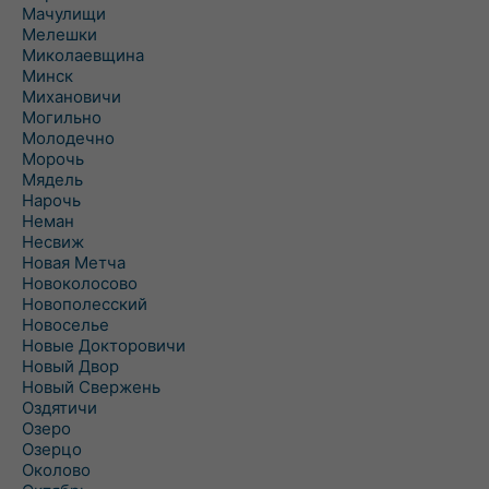
Мачулищи
Мелешки
Миколаевщина
Минск
Михановичи
Могильно
Молодечно
Морочь
Мядель
Нарочь
Неман
Несвиж
Новая Метча
Новоколосово
Новополесский
Новоселье
Новые Докторовичи
Новый Двор
Новый Свержень
Оздятичи
Озеро
Озерцо
Околово