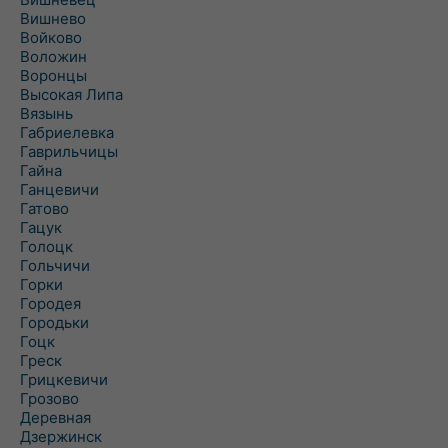
Вишнево
Войково
Воложин
Воронцы
Высокая Липа
Вязынь
Габриелевка
Гаврильчицы
Гайна
Ганцевичи
Гатово
Гацук
Голоцк
Гольчичи
Горки
Городея
Городьки
Гоцк
Греск
Грицкевичи
Грозово
Деревная
Дзержинск