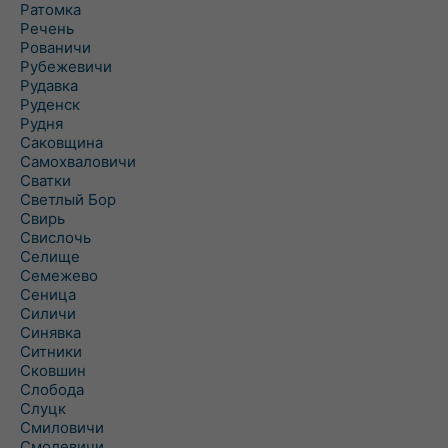
Ратомка
Речень
Рованичи
Рубежевичи
Рудавка
Руденск
Рудня
Саковщина
Самохваловичи
Сватки
Светлый Бор
Свирь
Свислочь
Селище
Семежево
Сеница
Силичи
Синявка
Ситники
Сковшин
Слобода
Слуцк
Смиловичи
Смолевичи