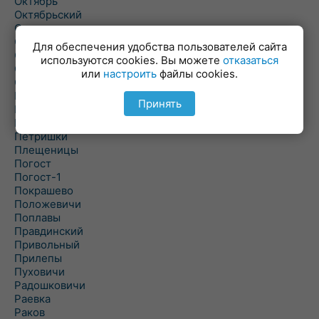
Октябрь
Октябрьский
Олехновичи
Омговичи
Для обеспечения удобства пользователей сайта
Оношки
используются cookies. Вы можете
отказаться
Осовец
или
настроить
файлы cookies.
Острошицкий Городок
Пасека
Принять
Пастовичи
Першаи
Петришки
Плещеницы
Погост
Погост-1
Покрашево
Положевичи
Поплавы
Правдинский
Привольный
Прилепы
Пуховичи
Радошковичи
Раевка
Раков