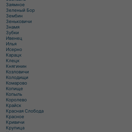
Заямное
Зеленый Бор
Зембин
Зеньковичи
Знамя
Зубки
Ивенец
Илья
Исерно
Карацк
Клецк
Княгинин
Козловичи
Колодищи
Комарово
Копище
Копыль
Королево
Крайск
Красная Слобода
Красное
Кривичи
Крупица