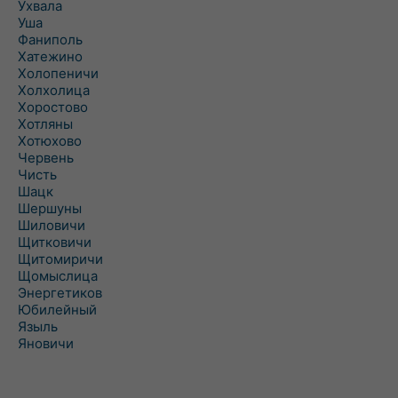
Ухвала
Уша
Фаниполь
Хатежино
Холопеничи
Холхолица
Хоростово
Хотляны
Хотюхово
Червень
Чисть
Шацк
Шершуны
Шиловичи
Щитковичи
Щитомиричи
Щомыслица
Энергетиков
Юбилейный
Языль
Яновичи