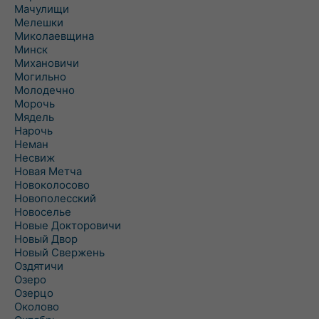
Мачулищи
Мелешки
Миколаевщина
Минск
Михановичи
Могильно
Молодечно
Морочь
Мядель
Нарочь
Неман
Несвиж
Новая Метча
Новоколосово
Новополесский
Новоселье
Новые Докторовичи
Новый Двор
Новый Свержень
Оздятичи
Озеро
Озерцо
Околово