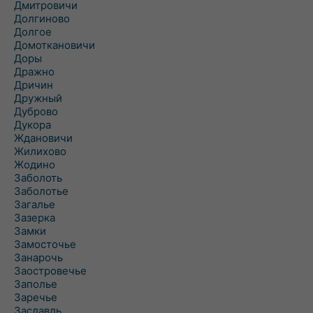
Дмитровичи
Долгиново
Долгое
Домоткановичи
Доры
Дражно
Дричин
Дружный
Дуброво
Дукора
Ждановичи
Жилихово
Жодино
Заболоть
Заболотье
Загалье
Зазерка
Замки
Замосточье
Занарочь
Заостровечье
Заполье
Заречье
Заславль