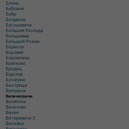
Блонь
Бобовня
Бобр
Богданов
Богушевичи
Большая Ухолода
Большевик
Большой Рожан
Борисов
Боровая
Боровляны
Братково
Бродец
Будслав
Бучатино
Быстрица
Валевачи
Величковичи
Велятичи
Веселово
Весея
Ветеревичи 2
Вилейка
Вишневец