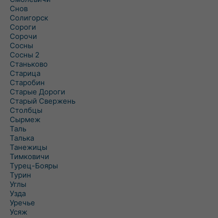
Снов
Солигорск
Сороги
Сорочи
Сосны
Сосны 2
Станьково
Старица
Старобин
Старые Дороги
Старый Свержень
Столбцы
Сырмеж
Таль
Талька
Танежицы
Тимковичи
Турец-Бояры
Турин
Углы
Узда
Уречье
Усяж