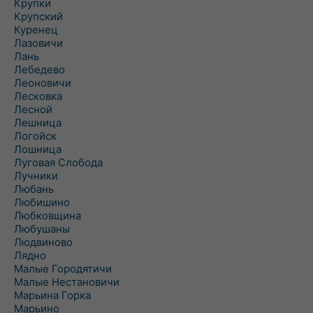
Крупки
Крупский
Куренец
Лазовичи
Лань
Лебедево
Леоновичи
Лесковка
Лесной
Лешница
Логойск
Лошница
Луговая Слобода
Лучники
Любань
Любишино
Любковщина
Любушаны
Людвиново
Лядно
Малые Городятичи
Малые Нестановичи
Марьина Горка
Марьино