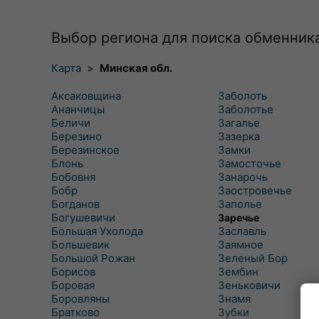
Выбор региона для поиска обменник
Карта
>
Минская обл.
Аксаковщина
Заболоть
Ананчицы
Заболотье
Беличи
Загалье
Березино
Зазерка
Березинское
Замки
Блонь
Замосточье
Бобовня
Занарочь
Бобр
Заостровечье
Богданов
Заполье
Богушевичи
Заречье
Большая Ухолода
Заславль
Большевик
Заямное
Большой Рожан
Зеленый Бор
Борисов
Зембин
Боровая
Зеньковичи
Боровляны
Знамя
Братково
Зубки