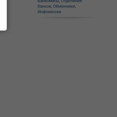
Банкоматы
,
Отделения
банков
,
Обменники
,
Инфокиоски