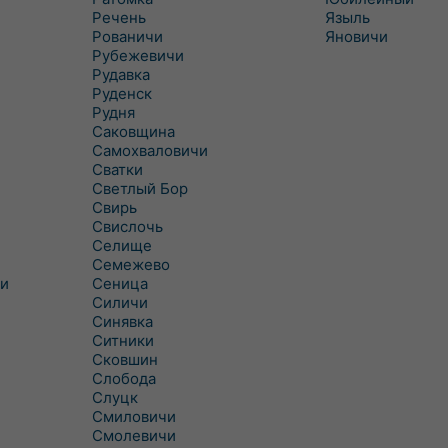
Речень
Языль
Рованичи
Яновичи
Рубежевичи
Рудавка
Руденск
Рудня
Саковщина
Самохваловичи
Сватки
Светлый Бор
Свирь
Свислочь
Селище
Семежево
и
Сеница
Силичи
Синявка
Ситники
Сковшин
Слобода
Слуцк
Смиловичи
Смолевичи