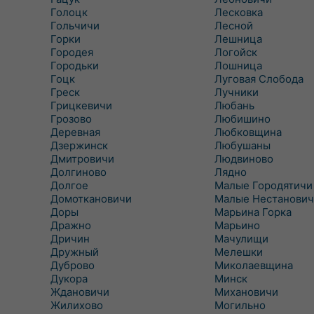
Голоцк
Лесковка
Гольчичи
Лесной
Горки
Лешница
Городея
Логойск
Городьки
Лошница
Гоцк
Луговая Слобода
Греск
Лучники
Грицкевичи
Любань
Грозово
Любишино
Деревная
Любковщина
Дзержинск
Любушаны
Дмитровичи
Людвиново
Долгиново
Лядно
Долгое
Малые Городятичи
Домоткановичи
Малые Нестанович
Доры
Марьина Горка
Дражно
Марьино
Дричин
Мачулищи
Дружный
Мелешки
Дуброво
Миколаевщина
Дукора
Минск
Ждановичи
Михановичи
Жилихово
Могильно