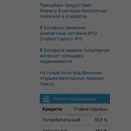
Приорбанк предоставит
бизнесу 6 месяцев бесплатных
платежей в 4 валютах
В Беларусь привезли
компактные хэтчбеки BYD
Dolphin Fashion 410
В Беларуси назвали популярную
интернет-площадку
недвижимости
На гольф-поле под Минском
открыли бесплатную лыжную
трассу
Лучшие предложения
Кредиты
Ставка годовых
Потребительский
10,8 %
Автокредит
16,1 %