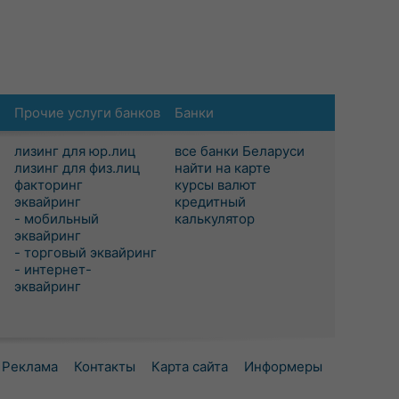
Прочие услуги банков
Банки
лизинг для юр.лиц
все банки Беларуси
лизинг для физ.лиц
найти на карте
факторинг
курсы валют
эквайринг
кредитный
- мобильный
калькулятор
эквайринг
- торговый эквайринг
- интернет-
эквайринг
Реклама
Контакты
Карта сайта
Информеры