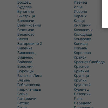
Бродец
Ивенец
Будслав
Илья
Бучатино
Исерно
Быстрица
Карацк
Валевачи
Клецк
Величковичи
Княгинин
Велятичи
Козловичи
Веселово
Колодищи
Весея
Комарово
Ветеревичи 2
Копище
Вилейка
Копыль
Вишневец
Королево
Вишнево
Крайск
Войково
Красная Слобода
Воложин
Красное
Воронцы
Кривичи
Высокая Липа
Крупица
Вязынь
Крупки
Габриелевка
Крупский
Гаврильчицы
Куренец
Гайна
Лазовичи
Ганцевичи
Лань
Гатово
Лебедево
Гацук
Леоновичи