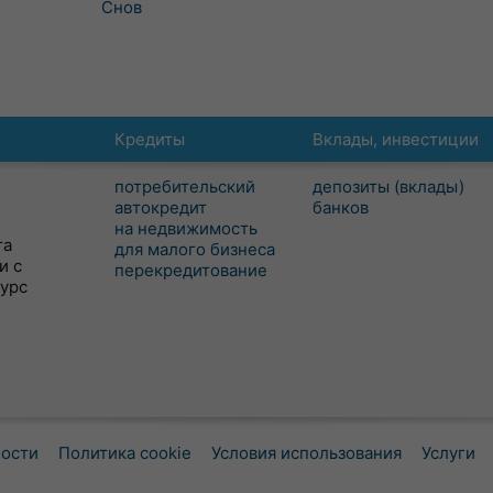
Снов
Кредиты
Вклады, инвестиции
потребительский
депозиты (вклады)
автокредит
банков
на недвижимость
та
для малого бизнеса
и с
перекредитование
сурс
ности
Политика cookie
Условия использования
Услуги