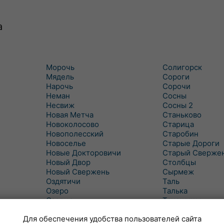
а
Морочь
Солигорск
Мядель
Сороги
Нарочь
Сорочи
Неман
Сосны
Несвиж
Сосны 2
Новая Метча
Станьково
Новоколосово
Старица
Новополесский
Старобин
Новоселье
Старые Дороги
Новые Докторовичи
Старый Сверже
Новый Двор
Столбцы
Новый Свержень
Сырмеж
Оздятичи
Таль
Озеро
Талька
Озерцо
Танежицы
Околово
Тимковичи
Для обеспечения удобства пользователей сайта
Октябрь
Турец-Бояры