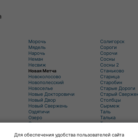
а
Морочь
Солигорск
Мядель
Сороги
Нарочь
Сорочи
Неман
Сосны
Несвиж
Сосны 2
Станьково
Новая Метча
Новоколосово
Старица
Новополесский
Старобин
Новоселье
Старые Дороги
Новые Докторовичи
Старый Сверже
Новый Двор
Столбцы
Новый Свержень
Сырмеж
Оздятичи
Таль
Озеро
Талька
Озерцо
Танежицы
Околово
Тимковичи
Для обеспечения удобства пользователей сайта
Октябрь
Турец-Бояры