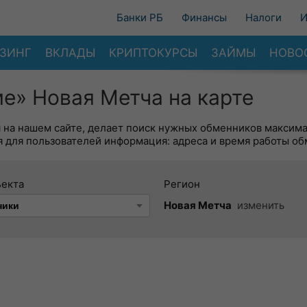
Банки РБ
Финансы
Налоги
И
ЗИНГ
ВКЛАДЫ
КРИПТОКУРСЫ
ЗАЙМЫ
НОВО
е» Новая Метча на карте
я на нашем сайте, делает поиск нужных обменников максим
 для пользователей информация: адреса и время работы об
ъекта
Регион
Новая Метча
изменить