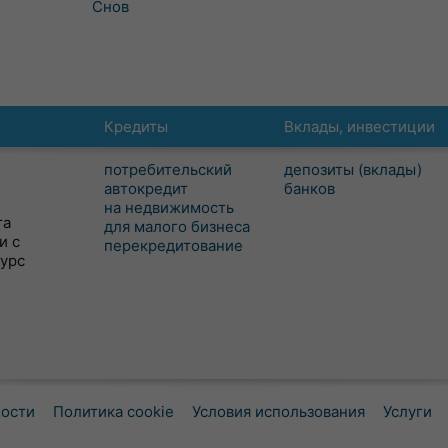
Снов
Кредиты
Вклады, инвестиции
потребительский
депозиты (вклады)
автокредит
банков
на недвижимость
та
для малого бизнеса
и с
перекредитование
сурс
ности
Политика cookie
Условия использования
Услуги