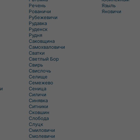
Речень
Языль
Рованичи
Яновичи
Рубежевичи
Рудавка
Руденск
Рудня
Саковщина
Самохваловичи
Сватки
Светлый Бор
Свирь
Свислочь
Селище
Семежево
и
Сеница
Силичи
Синявка
Ситники
Сковшин
Слобода
Слуцк
Смиловичи
Смолевичи