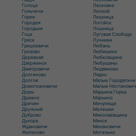
Голоцк
Лесковка
Гольчичи
Лесной
Горки
Лешница
Городея
Логойск
Городьки
Лошница
Гоцк
Луговая Слобода
Греск
Лучники
Грицкевичи
Любань
Грозово
Любишино
Деревная
Любковщина
Дзержинск
Любушаны
Дмитровичи
Людвиново
Долгиново
Лядно
Долгое
Малые Городятичи
Домоткановичи
Малые Нестанович
Доры
Марьина Горка
Дражно
Марьино
Дричин
Мачулищи
Дружный
Мелешки
Дуброво
Миколаевщина
Дукора
Минск
Ждановичи
Михановичи
Жилихово
Могильно