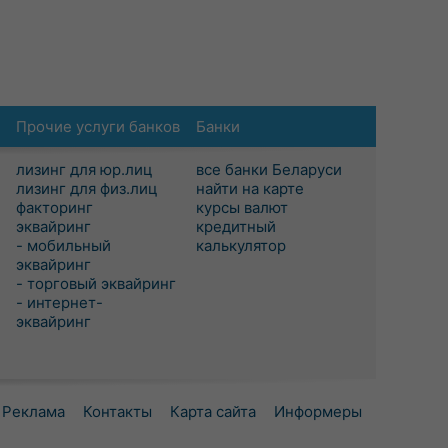
Прочие услуги банков
Банки
лизинг для юр.лиц
все банки Беларуси
лизинг для физ.лиц
найти на карте
факторинг
курсы валют
эквайринг
кредитный
- мобильный
калькулятор
эквайринг
- торговый эквайринг
- интернет-
эквайринг
Реклама
Контакты
Карта сайта
Информеры