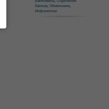
Банкоматы
,
Отделения
банков
,
Обменники
,
Инфокиоски