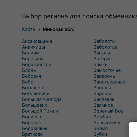
Выбор региона для поиска обменник
Карта
>
Минская обл.
Аксаковщина
Заболоть
Ананчицы
Заболотье
Беличи
Загалье
Березино
Зазерка
Березинское
Замки
Блонь
Замосточье
Бобовня
Занарочь
Бобр
Заостровечье
Богданов
Заполье
Богушевичи
Заречье
Большая Ухолода
Заславль
Большевик
Заямное
Большой Рожан
Зеленый Бор
Борисов
Зембин
Боровая
Зеньковичи
Боровляны
Знамя
Братково
Зубки