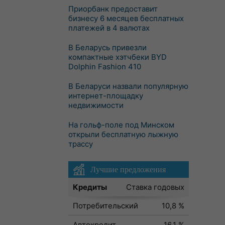
Приорбанк предоставит
бизнесу 6 месяцев бесплатных
платежей в 4 валютах
В Беларусь привезли
компактные хэтчбеки BYD
Dolphin Fashion 410
В Беларуси назвали популярную
интернет-площадку
недвижимости
На гольф-поле под Минском
открыли бесплатную лыжную
трассу
Лучшие предложения
Кредиты
Ставка годовых
Потребительский
10,8 %
Автокредит
16,1 %