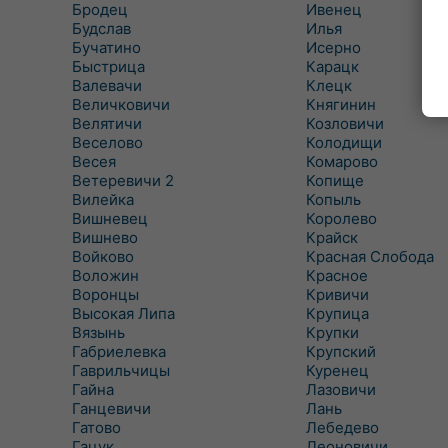
Бродец
Ивенец
Будслав
Илья
Бучатино
Исерно
Быстрица
Карацк
Валевачи
Клецк
Величковичи
Княгинин
Велятичи
Козловичи
Веселово
Колодищи
Весея
Комарово
Ветеревичи 2
Копище
Вилейка
Копыль
Вишневец
Королево
Вишнево
Крайск
Войково
Красная Слобода
Воложин
Красное
Воронцы
Кривичи
Высокая Липа
Крупица
Вязынь
Крупки
Габриелевка
Крупский
Гаврильчицы
Куренец
Гайна
Лазовичи
Ганцевичи
Лань
Гатово
Лебедево
Гацук
Леоновичи