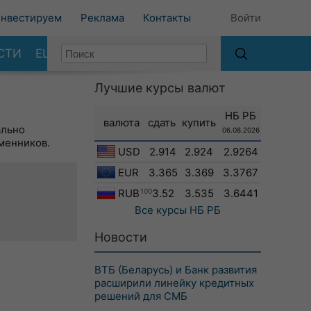
нвестируем
Реклама
Контакты
Войти
СТИ
ЕЩЕ
Лучшие курсы валют
НБ РБ
валюта
сдать
купить
ально
06.08.2026
менников.
USD
2.914
2.924
2.9264
EUR
3.365
3.369
3.3767
RUB
100
3.52
3.535
3.6441
Все курсы
НБ РБ
Новости
ВТБ (Беларусь) и Банк развития
расширили линейку кредитных
решений для СМБ