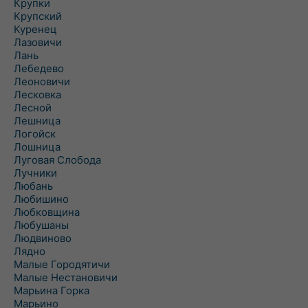
Крупки
Крупский
Куренец
Лазовичи
Лань
Лебедево
Леоновичи
Лесковка
Лесной
Лешница
Логойск
Лошница
Луговая Слобода
Лучники
Любань
Любишино
Любковщина
Любушаны
Людвиново
Лядно
Малые Городятичи
Малые Нестановичи
Марьина Горка
Марьино