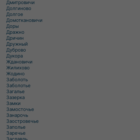
Дмитровичи
Долгиново
Долгое
Домоткановичи
Доры
Дражно
Дричин
Дружный
Дуброво
Дукора
Ждановичи
Жилихово
Жодино
Заболоть
Заболотье
Загалье
Зазерка
Замки
Замосточье
Занарочь
Заостровечье
Заполье
Заречье
Заславль