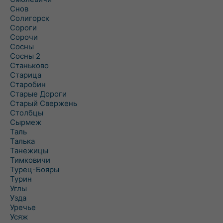
Снов
Солигорск
Сороги
Сорочи
Сосны
Сосны 2
Станьково
Старица
Старобин
Старые Дороги
Старый Свержень
Столбцы
Сырмеж
Таль
Талька
Танежицы
Тимковичи
Турец-Бояры
Турин
Углы
Узда
Уречье
Усяж