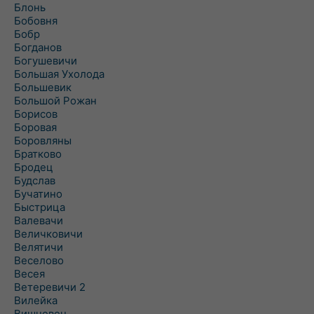
Блонь
Бобовня
Бобр
Богданов
Богушевичи
Большая Ухолода
Большевик
Большой Рожан
Борисов
Боровая
Боровляны
Братково
Бродец
Будслав
Бучатино
Быстрица
Валевачи
Величковичи
Велятичи
Веселово
Весея
Ветеревичи 2
Вилейка
Вишневец