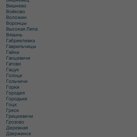
Вишнево
Войково
Воложин
Воронцы
Высокая Липа
Вязынь
Габриелевка
Гаврильчицы
Гайна
Ганцевичи
Гатово
Гацук
Голоцк
Гольчичи
Горки
Городея
Городьки
Гоцк
Греск
Грицкевичи
Грозово
Деревная
Дзержинск