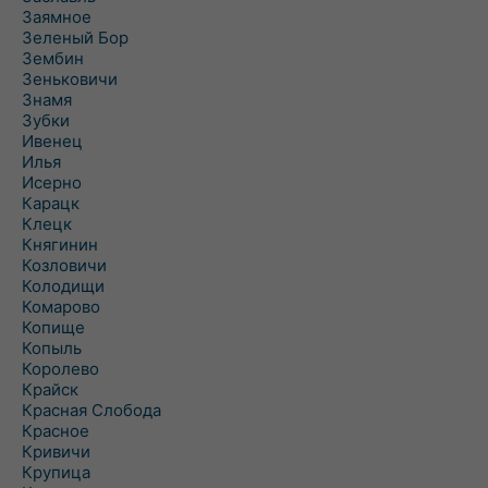
Заямное
Зеленый Бор
Зембин
Зеньковичи
Знамя
Зубки
Ивенец
Илья
Исерно
Карацк
Клецк
Княгинин
Козловичи
Колодищи
Комарово
Копище
Копыль
Королево
Крайск
Красная Слобода
Красное
Кривичи
Крупица