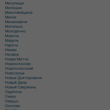
Мачулищи
Мелешки
Миколаевщина
Минск
Михановичи
Могильно
Молодечно
Морочь
Мядель
Нарочь
Неман
Несвиж
Новая Метча
Новоколосово
Новополесский
Новоселье
Новые Докторовичи
Новый Двор
Новый Свержень
Оздятичи
Озеро
Озерцо
Околово