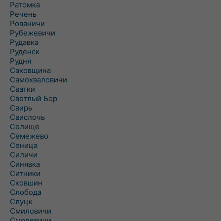
Ратомка
Речень
Рованичи
Рубежевичи
Рудавка
Руденск
Рудня
Саковщина
Самохваловичи
Сватки
Светлый Бор
Свирь
Свислочь
Селище
Семежево
Сеница
Силичи
Синявка
Ситники
Сковшин
Слобода
Слуцк
Смиловичи
Смолевичи