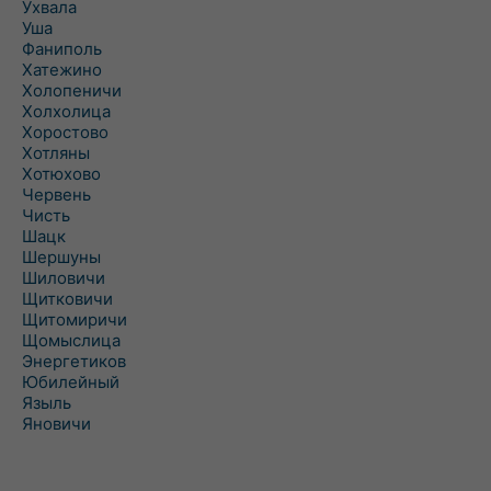
Ухвала
Уша
Фаниполь
Хатежино
Холопеничи
Холхолица
Хоростово
Хотляны
Хотюхово
Червень
Чисть
Шацк
Шершуны
Шиловичи
Щитковичи
Щитомиричи
Щомыслица
Энергетиков
Юбилейный
Языль
Яновичи