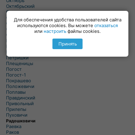
Октябрь
Октябрьский
Олехновичи
Омговичи
Для обеспечения удобства пользователей сайта
Оношки
используются cookies. Вы можете
отказаться
Осовец
или
настроить
файлы cookies.
Острошицкий Городок
Пасека
Принять
Пастовичи
Першаи
Петришки
Плещеницы
Погост
Погост-1
Покрашево
Положевичи
Поплавы
Правдинский
Привольный
Прилепы
Пуховичи
Радошковичи
Раевка
Раков