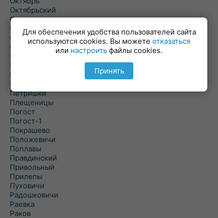
Октябрь
Октябрьский
Олехновичи
Омговичи
Для обеспечения удобства пользователей сайта
Оношки
используются cookies. Вы можете
отказаться
Осовец
или
настроить
файлы cookies.
Острошицкий Городок
Пасека
Принять
Пастовичи
Першаи
Петришки
Плещеницы
Погост
Погост-1
Покрашево
Положевичи
Поплавы
Правдинский
Привольный
Прилепы
Пуховичи
Радошковичи
Раевка
Раков