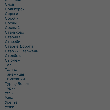
Снов
Солигорск
Сороги
Сорочи
Сосны
Сосны 2
Станьково
Старица
Старобин
Старые Дороги
Старый Свержень
Столбцы
Сырмеж
Таль
Талька
Танежицы
Тимковичи
Турец-Бояры
Турин
Углы
Узда
Уречье
Усяж