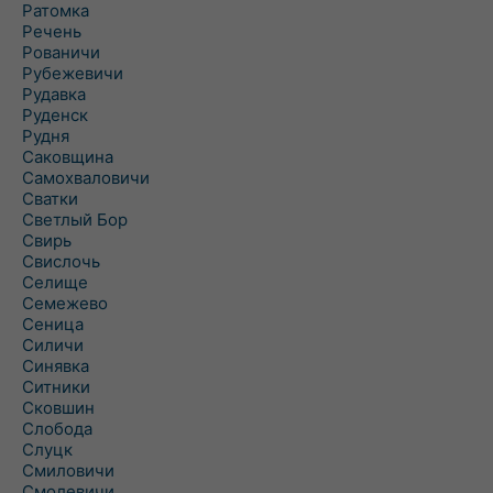
Ратомка
Речень
Рованичи
Рубежевичи
Рудавка
Руденск
Рудня
Саковщина
Самохваловичи
Сватки
Светлый Бор
Свирь
Свислочь
Селище
Семежево
Сеница
Силичи
Синявка
Ситники
Сковшин
Слобода
Слуцк
Смиловичи
Смолевичи