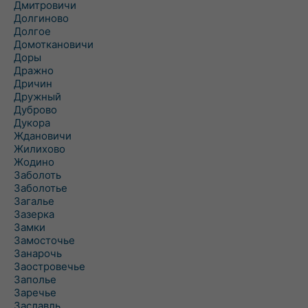
Дмитровичи
Долгиново
Долгое
Домоткановичи
Доры
Дражно
Дричин
Дружный
Дуброво
Дукора
Ждановичи
Жилихово
Жодино
Заболоть
Заболотье
Загалье
Зазерка
Замки
Замосточье
Занарочь
Заостровечье
Заполье
Заречье
Заславль