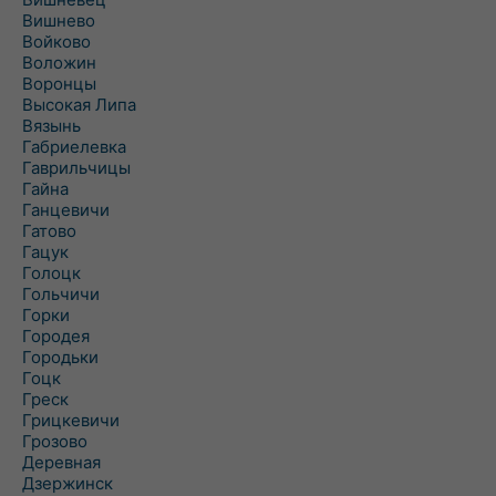
Вишнево
Войково
Воложин
Воронцы
Высокая Липа
Вязынь
Габриелевка
Гаврильчицы
Гайна
Ганцевичи
Гатово
Гацук
Голоцк
Гольчичи
Горки
Городея
Городьки
Гоцк
Греск
Грицкевичи
Грозово
Деревная
Дзержинск