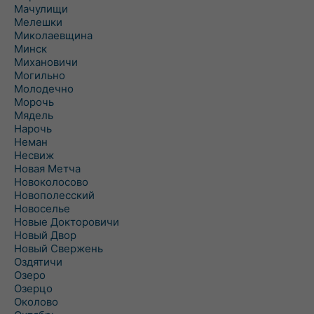
Мачулищи
Мелешки
Миколаевщина
Минск
Михановичи
Могильно
Молодечно
Морочь
Мядель
Нарочь
Неман
Несвиж
Новая Метча
Новоколосово
Новополесский
Новоселье
Новые Докторовичи
Новый Двор
Новый Свержень
Оздятичи
Озеро
Озерцо
Околово