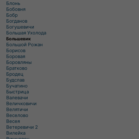
Блонь
Бобовня
Бобр
Богданов
Богушевичи
Большая Ухолода
Большевик
Большой Рожан
Борисов
Боровая
Боровляны
Братково
Бродец
Будслав
Бучатино
Быстрица
Валевачи
Величковичи
Велятичи
Веселово
Весея
Ветеревичи 2
Вилейка
Вишневец