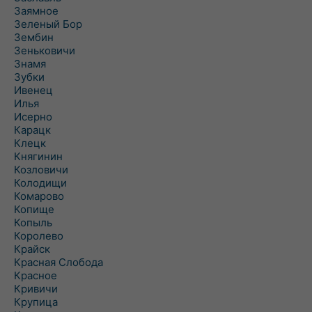
Заямное
Зеленый Бор
Зембин
Зеньковичи
Знамя
Зубки
Ивенец
Илья
Исерно
Карацк
Клецк
Княгинин
Козловичи
Колодищи
Комарово
Копище
Копыль
Королево
Крайск
Красная Слобода
Красное
Кривичи
Крупица