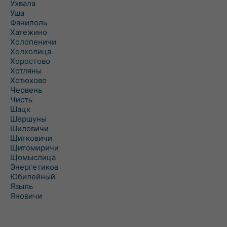
Ухвала
Уша
Фаниполь
Хатежино
Холопеничи
Холхолица
Хоростово
Хотляны
Хотюхово
Червень
Чисть
Шацк
Шершуны
Шиловичи
Щитковичи
Щитомиричи
Щомыслица
Энергетиков
Юбилейный
Языль
Яновичи