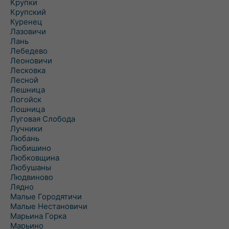
Крупки
Крупский
Куренец
Лазовичи
Лань
Лебедево
Леоновичи
Лесковка
Лесной
Лешница
Логойск
Лошница
Луговая Слобода
Лучники
Любань
Любишино
Любковщина
Любушаны
Людвиново
Лядно
Малые Городятичи
Малые Нестановичи
Марьина Горка
Марьино