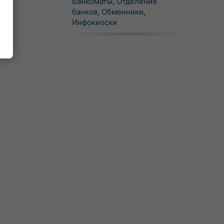
Банкоматы
,
Отделения
банков
,
Обменники
,
Инфокиоски