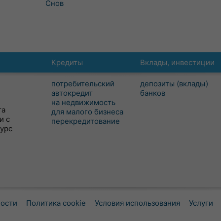
Снов
Кредиты
Вклады, инвестиции
потребительский
депозиты (вклады)
автокредит
банков
на недвижимость
та
для малого бизнеса
и с
перекредитование
сурс
ности
Политика cookie
Условия использования
Услуги