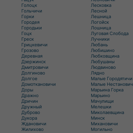
Голоцк
Лесковка
Гольчичи
Лесной
Горки
Лешница
Городея
Логойск
Городьки
Лошница
Гоцк
Луговая Слобода
Греск
Лучники
Грицкевичи
Любань
Грозово
Любишино
Деревная
Любковщина
Дзержинск
Любушаны
Дмитровичи
Людвиново
Долгиново
Лядно
Долгое
Малые Городятичи
Домоткановичи
Малые Нестанович
Доры
Марьина Горка
Дражно
Марьино
Дричин
Мачулищи
Дружный
Мелешки
Дуброво
Миколаевщина
Дукора
Минск
Ждановичи
Михановичи
Жилихово
Могильно