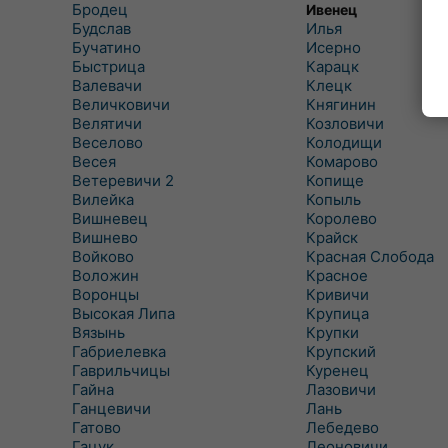
Бродец
Ивенец
Будслав
Илья
Бучатино
Исерно
Быстрица
Карацк
Валевачи
Клецк
Величковичи
Княгинин
Велятичи
Козловичи
Веселово
Колодищи
Весея
Комарово
Ветеревичи 2
Копище
Вилейка
Копыль
Вишневец
Королево
Вишнево
Крайск
Войково
Красная Слобода
Воложин
Красное
Воронцы
Кривичи
Высокая Липа
Крупица
Вязынь
Крупки
Габриелевка
Крупский
Гаврильчицы
Куренец
Гайна
Лазовичи
Ганцевичи
Лань
Гатово
Лебедево
Гацук
Леоновичи