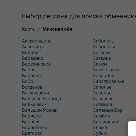
Выбор региона для поиска обменник
Карта
>
Минская обл.
Аксаковщина
Заболоть
Ананчицы
Заболотье
Беличи
Загалье
Березино
Зазерка
Березинское
Замки
Блонь
Замосточье
Бобовня
Занарочь
Бобр
Заостровечье
Богданов
Заполье
Богушевичи
Заречье
Большая Ухолода
Заславль
Большевик
Заямное
Большой Рожан
Зеленый Бор
Борисов
Зембин
Боровая
Зеньковичи
Боровляны
Знамя
Братково
Зубки