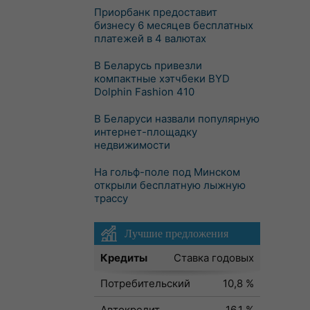
Приорбанк предоставит
бизнесу 6 месяцев бесплатных
платежей в 4 валютах
В Беларусь привезли
компактные хэтчбеки BYD
Dolphin Fashion 410
В Беларуси назвали популярную
интернет-площадку
недвижимости
На гольф-поле под Минском
открыли бесплатную лыжную
трассу
Лучшие предложения
Кредиты
Ставка годовых
Потребительский
10,8 %
Автокредит
16,1 %