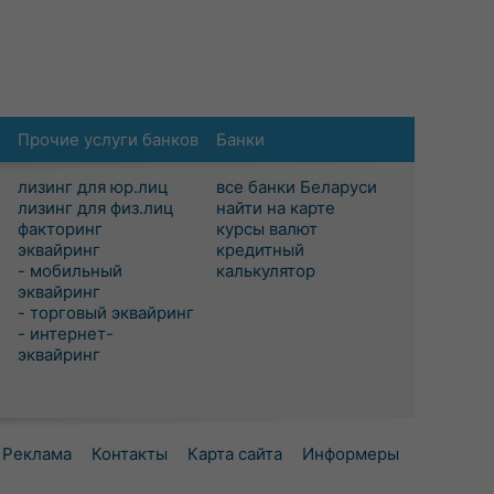
Прочие услуги банков
Банки
лизинг для юр.лиц
все банки Беларуси
лизинг для физ.лиц
найти на карте
факторинг
курсы валют
эквайринг
кредитный
- мобильный
калькулятор
эквайринг
- торговый эквайринг
- интернет-
эквайринг
Реклама
Контакты
Карта сайта
Информеры