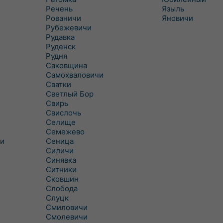
Речень
Языль
Рованичи
Яновичи
Рубежевичи
Рудавка
Руденск
Рудня
Саковщина
Самохваловичи
Сватки
Светлый Бор
Свирь
Свислочь
Селище
Семежево
и
Сеница
Силичи
Синявка
Ситники
Сковшин
Слобода
Слуцк
Смиловичи
Смолевичи