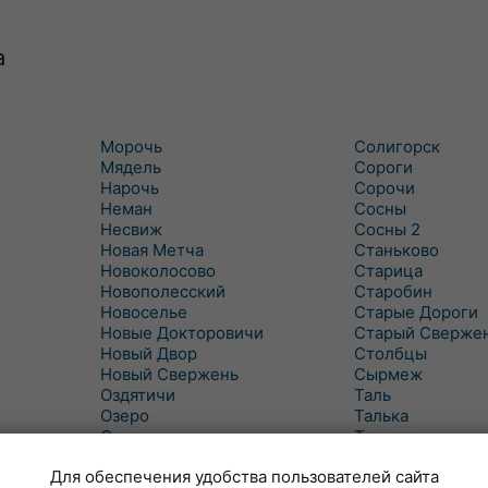
а
Морочь
Солигорск
Мядель
Сороги
Нарочь
Сорочи
Неман
Сосны
Несвиж
Сосны 2
Новая Метча
Станьково
Новоколосово
Старица
Новополесский
Старобин
Новоселье
Старые Дороги
Новые Докторовичи
Старый Сверже
Новый Двор
Столбцы
Новый Свержень
Сырмеж
Оздятичи
Таль
Озеро
Талька
Озерцо
Танежицы
Околово
Тимковичи
Для обеспечения удобства пользователей сайта
Октябрь
Турец-Бояры