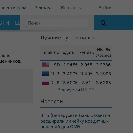
нвестируем
Реклама
Контакты
Войти
СТИ
ЕЩЕ
Лучшие курсы валют
НБ РБ
валюта
сдать
купить
ально
07.08.2026
менников.
USD
2.9455
2.955
2.9386
EUR
3.4005
3.405
3.3908
RUB
100
3.5005
3.51
3.6365
Все курсы
НБ РБ
Новости
ВТБ (Беларусь) и Банк развития
расширили линейку кредитных
решений для СМБ