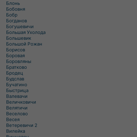
Блонь
Бобовня
Бобр
Богданов
Богушевичи
Большая Ухолода
Большевик
Большой Рожан
Борисов
Боровая
Боровляны
Братково
Бродец
Будслав
Бучатино
Быстрица
Валевачи
Величковичи
Велятичи
Веселово
Весея
Ветеревичи 2
Вилейка
Вишневец