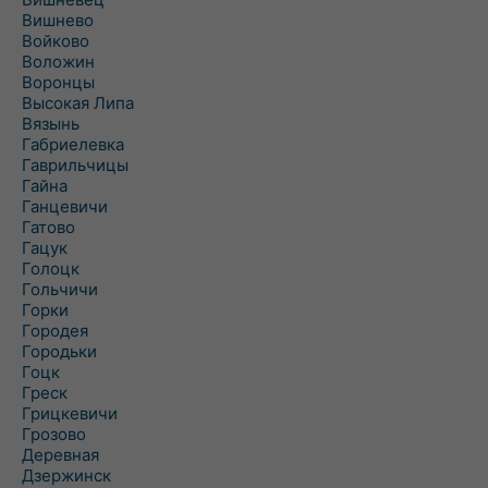
Вишнево
Войково
Воложин
Воронцы
Высокая Липа
Вязынь
Габриелевка
Гаврильчицы
Гайна
Ганцевичи
Гатово
Гацук
Голоцк
Гольчичи
Горки
Городея
Городьки
Гоцк
Греск
Грицкевичи
Грозово
Деревная
Дзержинск