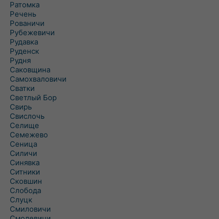
Ратомка
Речень
Рованичи
Рубежевичи
Рудавка
Руденск
Рудня
Саковщина
Самохваловичи
Сватки
Светлый Бор
Свирь
Свислочь
Селище
Семежево
Сеница
Силичи
Синявка
Ситники
Сковшин
Слобода
Слуцк
Смиловичи
Смолевичи