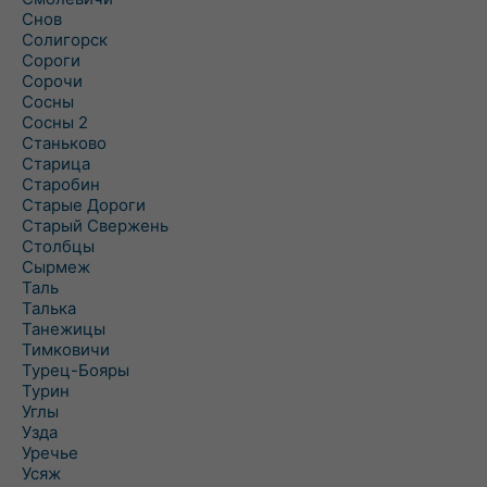
Снов
Солигорск
Сороги
Сорочи
Сосны
Сосны 2
Станьково
Старица
Старобин
Старые Дороги
Старый Свержень
Столбцы
Сырмеж
Таль
Талька
Танежицы
Тимковичи
Турец-Бояры
Турин
Углы
Узда
Уречье
Усяж