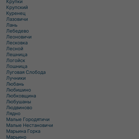
Крупки
Крупский
Куренец
Лазовичи
Лань
Лебедево
Леоновичи
Лесковка
Лесной
Лешница
Логойск
Лошница
Луговая Слобода
Лучники
Любань
Любишино
Любковщина
Любушаны
Людвиново
Лядно
Малые Городятичи
Малые Нестановичи
Марьина Горка
Марьино