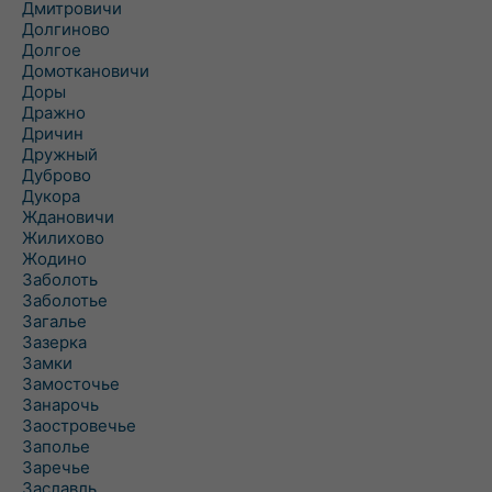
Дмитровичи
Долгиново
Долгое
Домоткановичи
Доры
Дражно
Дричин
Дружный
Дуброво
Дукора
Ждановичи
Жилихово
Жодино
Заболоть
Заболотье
Загалье
Зазерка
Замки
Замосточье
Занарочь
Заостровечье
Заполье
Заречье
Заславль