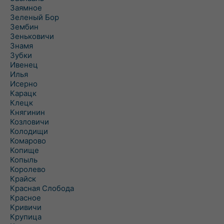
Заямное
Зеленый Бор
Зембин
Зеньковичи
Знамя
Зубки
Ивенец
Илья
Исерно
Карацк
Клецк
Княгинин
Козловичи
Колодищи
Комарово
Копище
Копыль
Королево
Крайск
Красная Слобода
Красное
Кривичи
Крупица