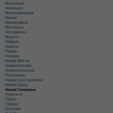
Мачулищи
Мелешки
Миколаевщина
Минск
Михановичи
Могильно
Молодечно
Морочь
Мядель
Нарочь
Неман
Несвиж
Новая Метча
Новоколосово
Новополесский
Новоселье
Новые Докторовичи
Новый Двор
Новый Свержень
Оздятичи
Озеро
Озерцо
Околово