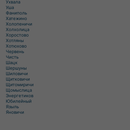
Ухвала
Уша
Фаниполь
Хатежино
Холопеничи
Холхолица
Хоростово
Хотляны
Хотюхово
Червень
Чисть
Шацк
Шершуны
Шиловичи
Щитковичи
Щитомиричи
Щомыслица
Энергетиков
Юбилейный
Языль
Яновичи