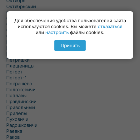
Октябрь
Октябрьский
Олехновичи
Омговичи
Для обеспечения удобства пользователей сайта
Оношки
используются cookies. Вы можете
отказаться
Осовец
или
настроить
файлы cookies.
Острошицкий Городок
Пасека
Принять
Пастовичи
Першаи
Петришки
Плещеницы
Погост
Погост-1
Покрашево
Положевичи
Поплавы
Правдинский
Привольный
Прилепы
Пуховичи
Радошковичи
Раевка
Раков