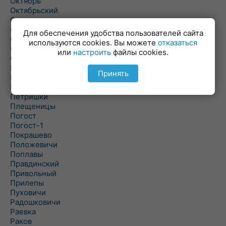
Октябрь
Октябрьский
Олехновичи
Омговичи
Для обеспечения удобства пользователей сайта
Оношки
используются cookies. Вы можете
отказаться
Осовец
или
настроить
файлы cookies.
Острошицкий Городок
Пасека
Принять
Пастовичи
Першаи
Петришки
Плещеницы
Погост
Погост-1
Покрашево
Положевичи
Поплавы
Правдинский
Привольный
Прилепы
Пуховичи
Радошковичи
Раевка
Раков