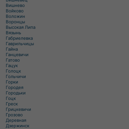
Вишнево
Войково
Воложин
Воронцы
Высокая Липа
Вязынь
Габриелевка
Гаврильчицы
Гайна
Ганцевичи
Гатово
Гацук
Голоцк
Гольчичи
Горки
Городея
Городьки
Гоцк
Греск
Грицкевичи
Грозово
Деревная
Дзержинск