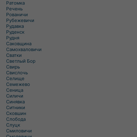
Ратомка
Речень
Рованичи
Рубежевичи
Рудавка
Руденск
Рудня
Саковщина
Самохваловичи
Сватки
Светлый Бор
Свирь
Свислочь
Селище
Семежево
Сеница
Силичи
Синявка
Ситники
Сковшин
Слобода
Слуцк
Смиловичи
Смолевичи