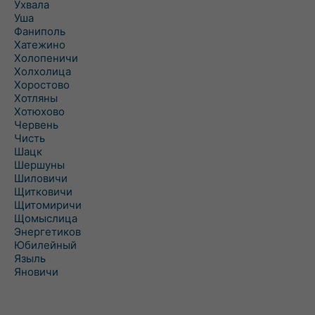
Ухвала
Уша
Фаниполь
Хатежино
Холопеничи
Холхолица
Хоростово
Хотляны
Хотюхово
Червень
Чисть
Шацк
Шершуны
Шиловичи
Щитковичи
Щитомиричи
Щомыслица
Энергетиков
Юбилейный
Языль
Яновичи