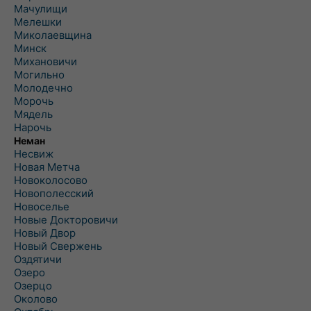
Мачулищи
Мелешки
Миколаевщина
Минск
Михановичи
Могильно
Молодечно
Морочь
Мядель
Нарочь
Неман
Несвиж
Новая Метча
Новоколосово
Новополесский
Новоселье
Новые Докторовичи
Новый Двор
Новый Свержень
Оздятичи
Озеро
Озерцо
Околово