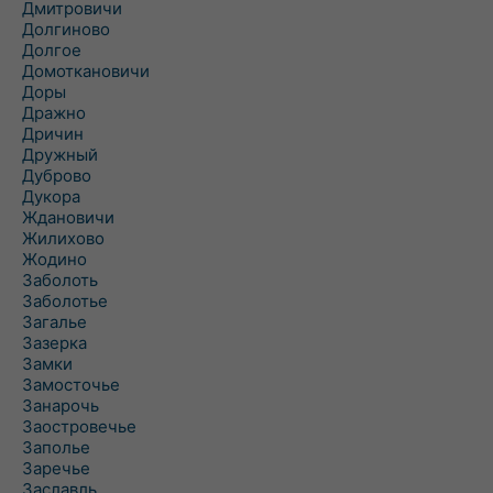
Дмитровичи
Долгиново
Долгое
Домоткановичи
Доры
Дражно
Дричин
Дружный
Дуброво
Дукора
Ждановичи
Жилихово
Жодино
Заболоть
Заболотье
Загалье
Зазерка
Замки
Замосточье
Занарочь
Заостровечье
Заполье
Заречье
Заславль