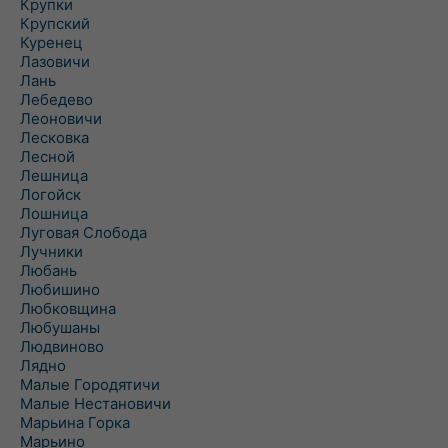
Крупки
Крупский
Куренец
Лазовичи
Лань
Лебедево
Леоновичи
Лесковка
Лесной
Лешница
Логойск
Лошница
Луговая Слобода
Лучники
Любань
Любишино
Любковщина
Любушаны
Людвиново
Лядно
Малые Городятичи
Малые Нестановичи
Марьина Горка
Марьино