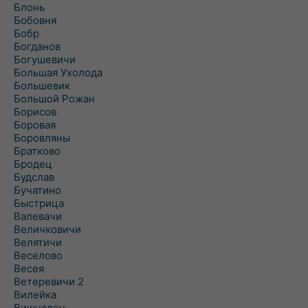
Блонь
Бобовня
Бобр
Богданов
Богушевичи
Большая Ухолода
Большевик
Большой Рожан
Борисов
Боровая
Боровляны
Братково
Бродец
Будслав
Бучатино
Быстрица
Валевачи
Величковичи
Велятичи
Веселово
Весея
Ветеревичи 2
Вилейка
Вишневец