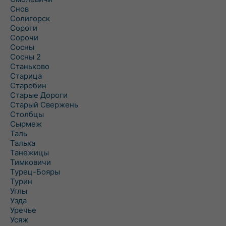
Снов
Солигорск
Сороги
Сорочи
Сосны
Сосны 2
Станьково
Старица
Старобин
Старые Дороги
Старый Свержень
Столбцы
Сырмеж
Таль
Талька
Танежицы
Тимковичи
Турец-Бояры
Турин
Углы
Узда
Уречье
Усяж