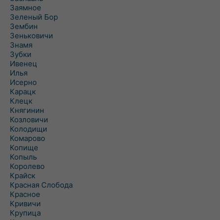
Заямное
Зеленый Бор
Зембин
Зеньковичи
Знамя
Зубки
Ивенец
Илья
Исерно
Карацк
Клецк
Княгинин
Козловичи
Колодищи
Комарово
Копище
Копыль
Королево
Крайск
Красная Слобода
Красное
Кривичи
Крупица