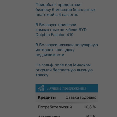
Приорбанк предоставит
бизнесу 6 месяцев бесплатных
платежей в 4 валютах
В Беларусь привезли
компактные хэтчбеки BYD
Dolphin Fashion 410
В Беларуси назвали популярную
интернет-площадку
недвижимости
На гольф-поле под Минском
открыли бесплатную лыжную
трассу
Лучшие предложения
Кредиты
Ставка годовых
Потребительский
10,8 %
Автокредит
16,1 %