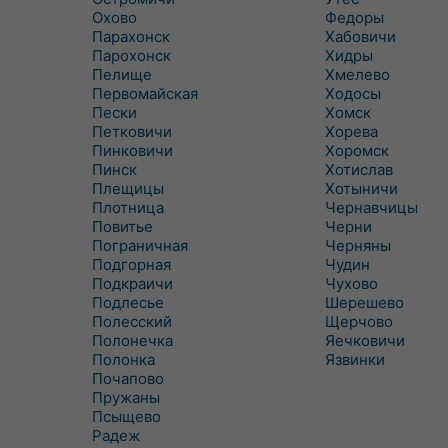
Охово
Федоры
Парахонск
Хабовичи
Парохонск
Хидры
Пелище
Хмелево
Первомайская
Ходосы
Пески
Хомск
Петковичи
Хорева
Пинковичи
Хоромск
Пинск
Хотислав
Плещицы
Хотыничи
Плотница
Чернавчицы
Повитье
Черни
Пограничная
Черняны
Подгорная
Чудин
Подкраичи
Чухово
Подлесье
Шерешево
Полесский
Щерчово
Полонечка
Яечковичи
Полонка
Язвинки
Почапово
Пружаны
Псыщево
Радеж