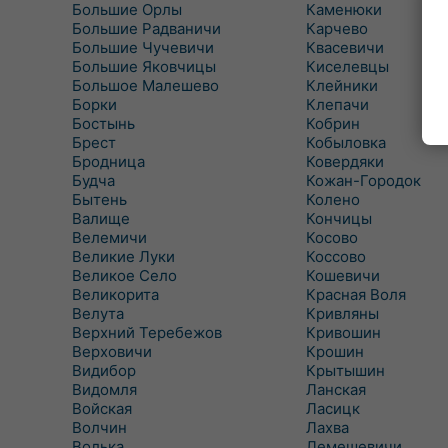
Большие Орлы
Каменюки
Большие Радваничи
Карчево
Большие Чучевичи
Квасевичи
Большие Яковчицы
Киселевцы
Большое Малешево
Клейники
Борки
Клепачи
Бостынь
Кобрин
Брест
Кобыловка
Бродница
Ковердяки
Будча
Кожан-Городок
Бытень
Колено
Валище
Кончицы
Велемичи
Косово
Великие Луки
Коссово
Великое Село
Кошевичи
Великорита
Красная Воля
Велута
Кривляны
Верхний Теребежов
Кривошин
Верховичи
Крошин
Видибор
Крытышин
Видомля
Ланская
Войская
Ласицк
Волчин
Лахва
Волька
Лемешевичи