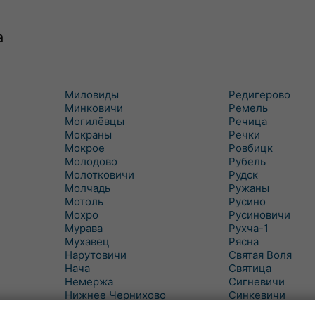
а
Миловиды
Редигерово
Минковичи
Ремель
Могилёвцы
Речица
Мокраны
Речки
Мокрое
Ровбицк
Молодово
Рубель
Молотковичи
Рудск
Молчадь
Ружаны
Мотоль
Русино
Мохро
Русиновичи
Мурава
Рухча-1
Мухавец
Рясна
Нарутовичи
Святая Воля
Нача
Святица
Немержа
Сигневичи
Нижнее Чернихово
Синкевичи
Новая Попина
Слобудка