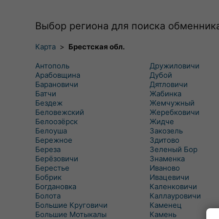
Выбор региона для поиска обменник
Карта
>
Брестская обл.
Антополь
Дружиловичи
Арабовщина
Дубой
Барановичи
Дятловичи
Батчи
Жабинка
Бездеж
Жемчужный
Беловежский
Жеребковичи
Белоозёрск
Жидче
Белоуша
Закозель
Бережное
Здитово
Береза
Зеленый Бор
Берёзовичи
Знаменка
Берестье
Иваново
Бобрик
Ивацевичи
Богдановка
Каленковичи
Болота
Каллауровичи
Большие Круговичи
Каменец
Большие Мотыкалы
Камень