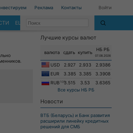
нвестируем
Реклама
Контакты
Войти
СТИ
ЕЩЕ
Лучшие курсы валют
НБ РБ
валюта
сдать
купить
ально
07.08.2026
менников.
USD
2.927
2.933
2.9386
EUR
3.385
3.385
3.3908
RUB
100
3.515
3.53
3.6365
Все курсы
НБ РБ
Новости
ВТБ (Беларусь) и Банк развития
расширили линейку кредитных
решений для СМБ