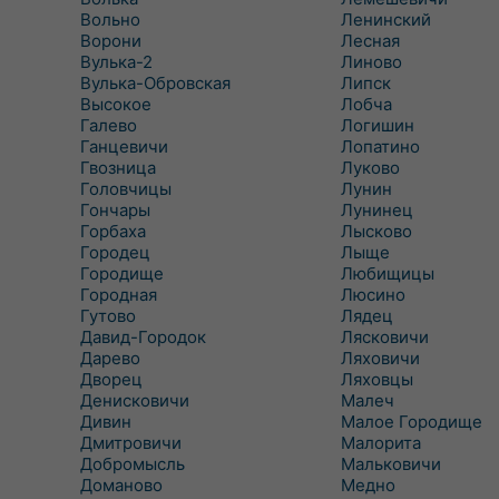
Вольно
Ленинский
Ворони
Лесная
Вулька-2
Линово
Вулька-Обровская
Липск
Высокое
Лобча
Галево
Логишин
Ганцевичи
Лопатино
Гвозница
Луково
Головчицы
Лунин
Гончары
Лунинец
Горбаха
Лысково
Городец
Лыще
Городище
Любищицы
Городная
Люсино
Гутово
Лядец
Давид-Городок
Лясковичи
Дарево
Ляховичи
Дворец
Ляховцы
Денисковичи
Малеч
Дивин
Малое Городище
Дмитровичи
Малорита
Добромысль
Мальковичи
Доманово
Медно