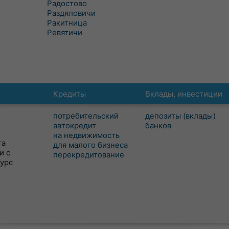
Радостово
Раздяловичи
Ракитница
Ревятичи
Кредиты
Вклады, инвестиции
потребительский
депозиты (вклады)
автокредит
банков
на недвижимость
та
для малого бизнеса
и с
перекредитование
сурс