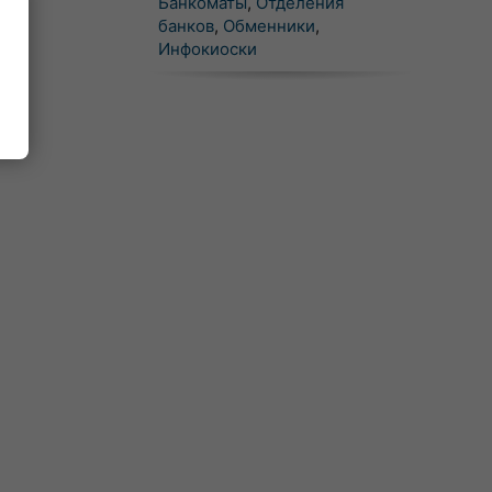
Банкоматы
,
Отделения
банков
,
Обменники
,
Инфокиоски