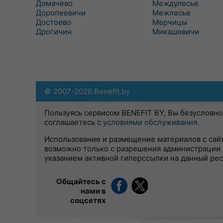
Домачево
Междулесье
Доропеевичи
Межлесье
Достоево
Мерчицы
Дрогичин
Микашевичи
© 2007-2026 Benefit.by
Пользуясь сервисом BENEFIT BY, Вы безусловно
соглашаетесь с
условиями обслуживания
.
Использование и размещение материалов с сай
возможно только с разрешения администрации 
указанием активной гиперссылки на данный ре
Общайтесь с
нами в
соцсетях