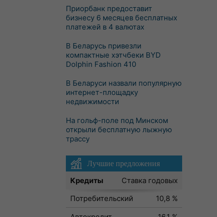
Приорбанк предоставит
бизнесу 6 месяцев бесплатных
платежей в 4 валютах
В Беларусь привезли
компактные хэтчбеки BYD
Dolphin Fashion 410
В Беларуси назвали популярную
интернет-площадку
недвижимости
На гольф-поле под Минском
открыли бесплатную лыжную
трассу
Лучшие предложения
Кредиты
Ставка годовых
Потребительский
10,8 %
Автокредит
16,1 %