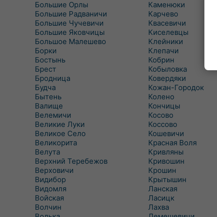
Большие Орлы
Каменюки
Большие Радваничи
Карчево
Большие Чучевичи
Квасевичи
Большие Яковчицы
Киселевцы
Большое Малешево
Клейники
Борки
Клепачи
Бостынь
Кобрин
Брест
Кобыловка
Бродница
Ковердяки
Будча
Кожан-Городок
Бытень
Колено
Валище
Кончицы
Велемичи
Косово
Великие Луки
Коссово
Великое Село
Кошевичи
Великорита
Красная Воля
Велута
Кривляны
Верхний Теребежов
Кривошин
Верховичи
Крошин
Видибор
Крытышин
Видомля
Ланская
Войская
Ласицк
Волчин
Лахва
Волька
Лемешевичи