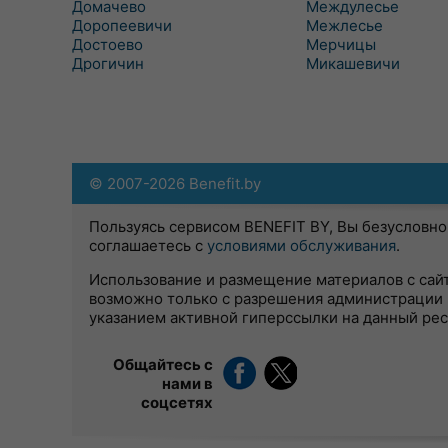
Домачево
Междулесье
Доропеевичи
Межлесье
Достоево
Мерчицы
Дрогичин
Микашевичи
© 2007-2026 Benefit.by
Пользуясь сервисом BENEFIT BY, Вы безусловно
соглашаетесь с
условиями обслуживания
.
Использование и размещение материалов с сай
возможно только с разрешения администрации 
указанием активной гиперссылки на данный ре
Общайтесь с
нами в
соцсетях