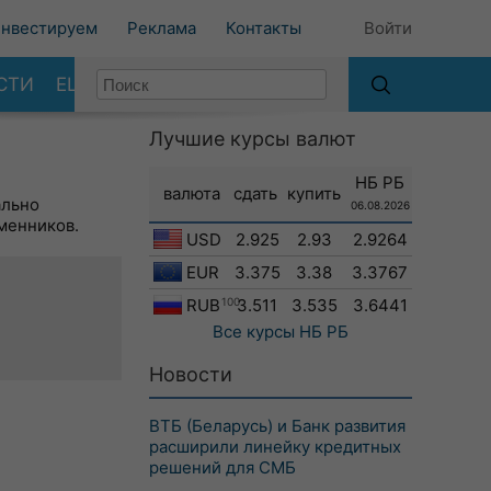
нвестируем
Реклама
Контакты
Войти
СТИ
ЕЩЕ
Лучшие курсы валют
НБ РБ
валюта
сдать
купить
ально
06.08.2026
менников.
USD
2.925
2.93
2.9264
EUR
3.375
3.38
3.3767
RUB
100
3.511
3.535
3.6441
Все курсы
НБ РБ
Новости
ВТБ (Беларусь) и Банк развития
расширили линейку кредитных
решений для СМБ