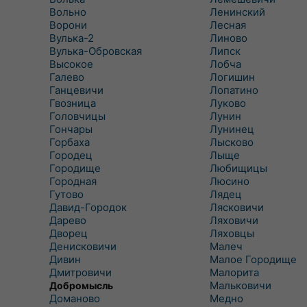
Вольно
Ленинский
Ворони
Лесная
Вулька-2
Линово
Вулька-Обровская
Липск
Высокое
Лобча
Галево
Логишин
Ганцевичи
Лопатино
Гвозница
Луково
Головчицы
Лунин
Гончары
Лунинец
Горбаха
Лысково
Городец
Лыще
Городище
Любищицы
Городная
Люсино
Гутово
Лядец
Давид-Городок
Лясковичи
Дарево
Ляховичи
Дворец
Ляховцы
Денисковичи
Малеч
Дивин
Малое Городище
Дмитровичи
Малорита
Мальковичи
Добромысль
Доманово
Медно