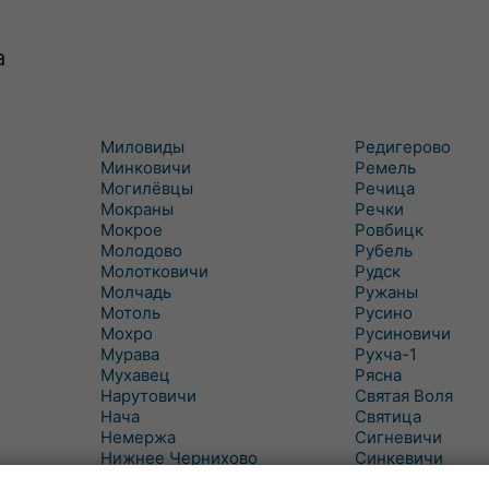
а
Миловиды
Редигерово
Минковичи
Ремель
Могилёвцы
Речица
Мокраны
Речки
Мокрое
Ровбицк
Молодово
Рубель
Молотковичи
Рудск
Молчадь
Ружаны
Мотоль
Русино
Мохро
Русиновичи
Мурава
Рухча-1
Мухавец
Рясна
Нарутовичи
Святая Воля
Нача
Святица
Немержа
Сигневичи
Нижнее Чернихово
Синкевичи
Новая Попина
Слобудка