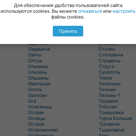
Новицковичи
Снитово
Для обеспечения удобства пользователей сайта
Новоселки
Соколово
используются cookies. Вы можете
отказаться
или
настроить
Новые Засимовичи
Сочивки
файлы cookies.
Новые Лыщицы
Сошно
Оберовщина
Спорово
Принять
Оброво
Стайки
Огаревичи
Староволя
Одрижин
Стахово
Оздамичи
Столин
Озяты
Столовичи
Олтуш
Страдечь
Ольманы
Струга
Ольпень
Сухополь
Ольшаны
Тевли
Омельная
Телеханы
Ополь
Тельмы
Орехово
Тельмы-1
Оса
Тешевле
Оснежицы
Тобулки
Осовая
Томашовка
Осовцы
Турна Большая
Остров
Туховичи
Остромечево
Тышковичи
Остромичи
Утес