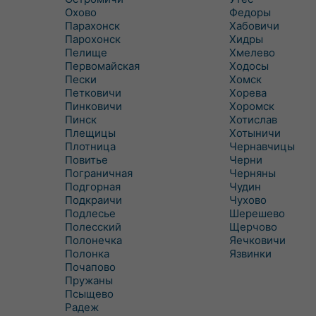
Охово
Федоры
Парахонск
Хабовичи
Парохонск
Хидры
Пелище
Хмелево
Первомайская
Ходосы
Пески
Хомск
Петковичи
Хорева
Пинковичи
Хоромск
Пинск
Хотислав
Плещицы
Хотыничи
Плотница
Чернавчицы
Повитье
Черни
Пограничная
Черняны
Подгорная
Чудин
Подкраичи
Чухово
Подлесье
Шерешево
Полесский
Щерчово
Полонечка
Яечковичи
Полонка
Язвинки
Почапово
Пружаны
Псыщево
Радеж