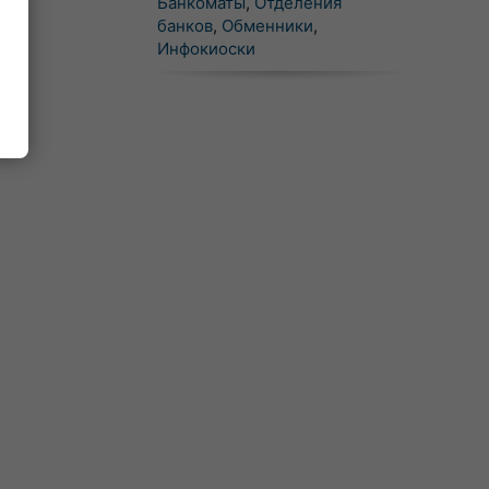
Банкоматы
,
Отделения
банков
,
Обменники
,
Инфокиоски