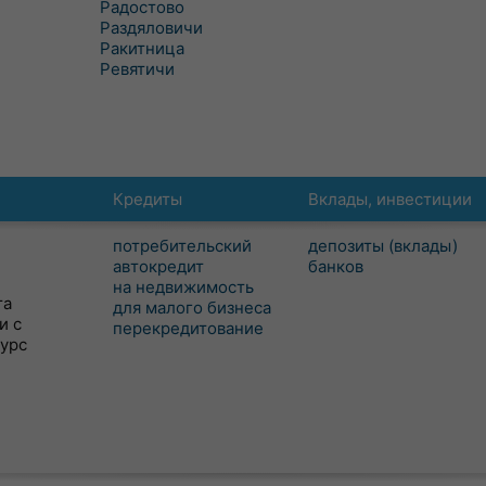
Радостово
Раздяловичи
Ракитница
Ревятичи
Кредиты
Вклады, инвестиции
потребительский
депозиты (вклады)
автокредит
банков
на недвижимость
та
для малого бизнеса
и с
перекредитование
сурс