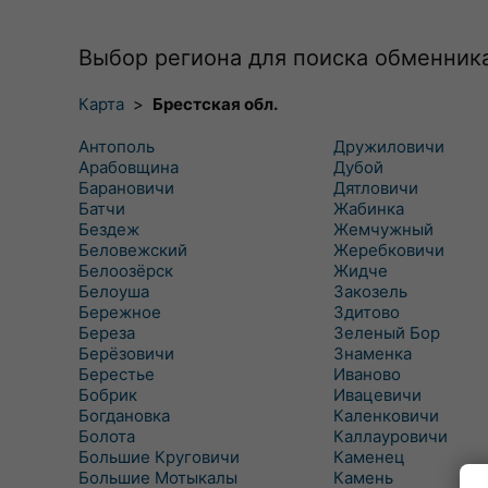
Выбор региона для поиска обменник
Карта
>
Брестская обл.
Антополь
Дружиловичи
Арабовщина
Дубой
Барановичи
Дятловичи
Батчи
Жабинка
Бездеж
Жемчужный
Беловежский
Жеребковичи
Белоозёрск
Жидче
Белоуша
Закозель
Бережное
Здитово
Береза
Зеленый Бор
Берёзовичи
Знаменка
Берестье
Иваново
Бобрик
Ивацевичи
Богдановка
Каленковичи
Болота
Каллауровичи
Большие Круговичи
Каменец
Большие Мотыкалы
Камень