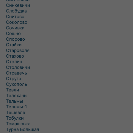
Синкевичи
Слобудка
Снитово
Соколово
Сочивки
Сошно
Спорово
Стайки
Староволя
Стахово
Столин
Столовичи
Страдечь
Струга
Сухополь
Тевли
Телеханы
Тельмы
Тельмы-1
Тешевле
Тобулки
Томашовка
Турна Большая