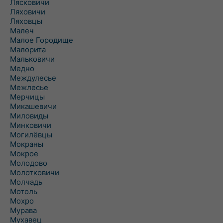
Лясковичи
Ляховичи
Ляховцы
Малеч
Малое Городище
Малорита
Мальковичи
Медно
Междулесье
Межлесье
Мерчицы
Микашевичи
Миловиды
Минковичи
Могилёвцы
Мокраны
Мокрое
Молодово
Молотковичи
Молчадь
Мотоль
Мохро
Мурава
Мухавец