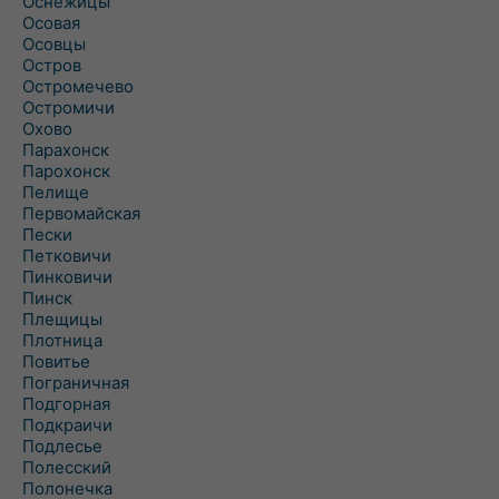
Оснежицы
Осовая
Осовцы
Остров
Остромечево
Остромичи
Охово
Парахонск
Парохонск
Пелище
Первомайская
Пески
Петковичи
Пинковичи
Пинск
Плещицы
Плотница
Повитье
Пограничная
Подгорная
Подкраичи
Подлесье
Полесский
Полонечка