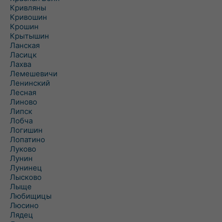
Кривляны
Кривошин
Крошин
Крытышин
Ланская
Ласицк
Лахва
Лемешевичи
Ленинский
Лесная
Линово
Липск
Лобча
Логишин
Лопатино
Луково
Лунин
Лунинец
Лысково
Лыще
Любищицы
Люсино
Лядец