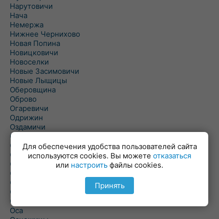
Нарутовичи
Нача
Немержа
Нижнее Чернихово
Новая Попина
Новицковичи
Новоселки
Новые Засимовичи
Новые Лыщицы
Оберовщина
Оброво
Огаревичи
Одрижин
Оздамичи
Озяты
Олтуш
Для обеспечения удобства пользователей сайта
Ольманы
используются cookies. Вы можете
отказаться
Ольпень
или
настроить
файлы cookies.
Ольшаны
Омельная
Принять
Ополь
Орехово
Оса