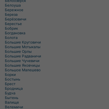
Белоозёрск
Белоуша
Бережное
Береза
Берёзовичи
Берестье
Бобрик
Богдановка
Болота
Большие Круговичи
Большие Мотыкалы
Большие Орлы
Большие Радваничи
Большие Чучевичи
Большие Яковчицы
Большое Малешево
Борки
Бостынь
Брест
Бродница
Будча
Бытень
Валище
Велемичи