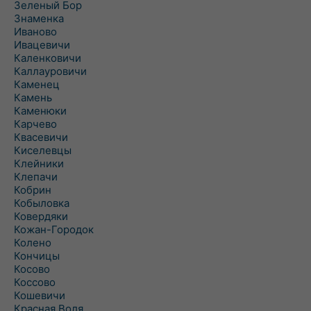
Зеленый Бор
Знаменка
Иваново
Ивацевичи
Каленковичи
Каллауровичи
Каменец
Камень
Каменюки
Карчево
Квасевичи
Киселевцы
Клейники
Клепачи
Кобрин
Кобыловка
Ковердяки
Кожан-Городок
Колено
Кончицы
Косово
Коссово
Кошевичи
Красная Воля