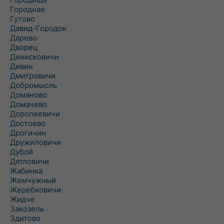
Городная
Гутово
Давид-Городок
Дарево
Дворец
Денисковичи
Дивин
Дмитровичи
Добромысль
Доманово
Домачево
Доропеевичи
Достоево
Дрогичин
Дружиловичи
Дубой
Дятловичи
Жабинка
Жемчужный
Жеребковичи
Жидче
Закозель
Здитово