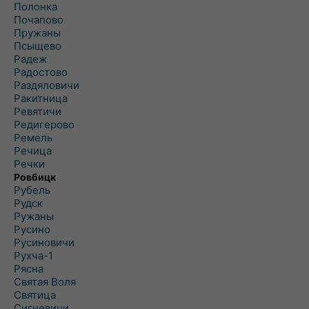
Полонка
Почапово
Пружаны
Псыщево
Радеж
Радостово
Раздяловичи
Ракитница
Ревятичи
Редигерово
Ремель
Речица
Речки
Ровбицк
Рубель
Рудск
Ружаны
Русино
Русиновичи
Рухча-1
Рясна
Святая Воля
Святица
Сигневичи