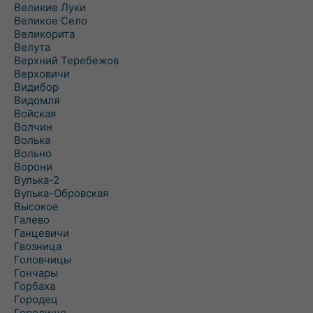
Великие Луки
Великое Село
Великорита
Велута
Верхний Теребежов
Верховичи
Видибор
Видомля
Войская
Волчин
Волька
Вольно
Ворони
Вулька-2
Вулька-Обровская
Высокое
Галево
Ганцевичи
Гвозница
Головчицы
Гончары
Горбаха
Городец
Городище