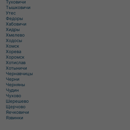
Туховичи
Тышковичи
Утес
Федоры
Хабовичи
Хидры
Хмелево
Ходосы
Хомск
Хорева
Хоромск
Хотислав
Хотыничи
Чернавчицы
Черни
Черняны
Чудин
Чухово
Шерешево
Щерчово
Яечковичи
Язвинки