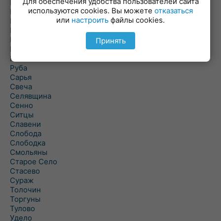
Для обеспечения удобства пользователей сайта
Повятье
используются cookies. Вы можете
отказаться
Погоща
или
настроить
файлы cookies.
Подсвилье
Полоцк
Поставы
Принять
Прозороки
Россоны
Руба
Сарья
Свеча
Селявщина
Сенно
Ситцы
Славени
Слобода
Слободка
Смольяны
Старое Село
Стасево
Сураж
Толочин
Торгуны
Тулово
Удело