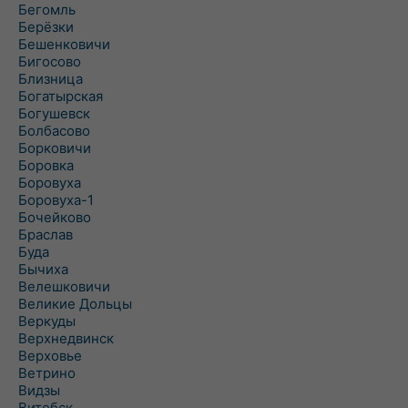
Бегомль
Берёзки
Бешенковичи
Бигосово
Близница
Богатырская
Богушевск
Болбасово
Борковичи
Боровка
Боровуха
Боровуха-1
Бочейково
Браслав
Буда
Бычиха
Велешковичи
Великие Дольцы
Веркуды
Верхнедвинск
Верховье
Ветрино
Видзы
Витебск