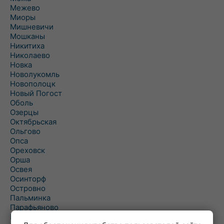
Межево
Миоры
Мишневичи
Мошканы
Никитиха
Николаево
Новка
Новолукомль
Новополоцк
Новый Погост
Оболь
Озерцы
Октябрьская
Ольгово
Опса
Ореховск
Орша
Освея
Осинторф
Островно
Пальминка
Парафьяново
Плисса