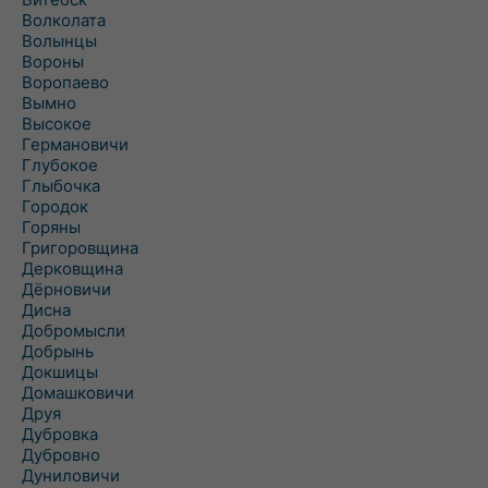
Волколата
Волынцы
Вороны
Воропаево
Вымно
Высокое
Германовичи
Глубокое
Глыбочка
Городок
Горяны
Григоровщина
Дерковщина
Дёрновичи
Дисна
Добромысли
Добрынь
Докшицы
Домашковичи
Друя
Дубровка
Дубровно
Дуниловичи