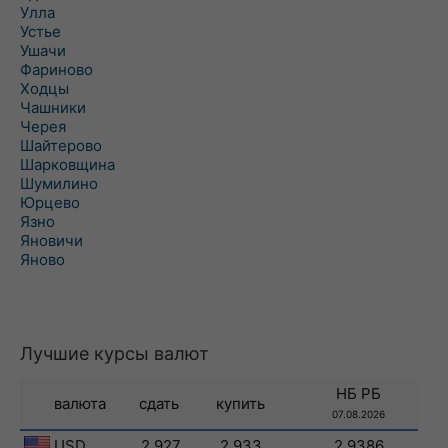
Улла
Устье
Ушачи
Фариново
Ходцы
Чашники
Черея
Шайтерово
Шарковщина
Шумилино
Юрцево
Язно
Яновичи
Яново
Лучшие курсы валют
НБ РБ
валюта
сдать
купить
07.08.2026
USD
2.927
2.933
2.9386