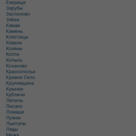
Езерище
Зарубы
Заслоново
Зябки
Камаи
Камень
Клястицы
Ковали
Козяны
Копти
Копысь
Коханово
Краснополье
Кривое Село
Крулевщина
Крынки
Кубличи
Лепель
Лиозно
Ломаши
Лужки
Лынтупы
Ляды
Межа