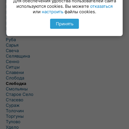
Для обеспечения удобства пользователей сайта
Повятье
используются cookies. Вы можете
отказаться
Погоща
или
настроить
файлы cookies.
Подсвилье
Полоцк
Поставы
Принять
Прозороки
Россоны
Руба
Сарья
Свеча
Селявщина
Сенно
Ситцы
Славени
Слобода
Слободка
Смольяны
Старое Село
Стасево
Сураж
Толочин
Торгуны
Тулово
Удело