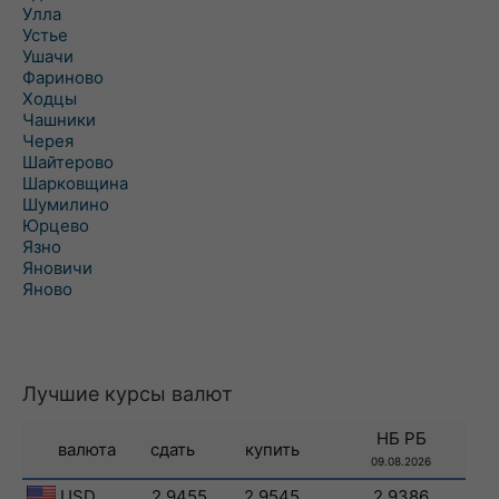
Улла
Устье
Ушачи
Фариново
Ходцы
Чашники
Черея
Шайтерово
Шарковщина
Шумилино
Юрцево
Язно
Яновичи
Яново
Лучшие курсы валют
НБ РБ
валюта
сдать
купить
09.08.2026
USD
2.9455
2.9545
2.9386