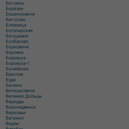
Бегомль
Берёзки
Бешенковичи
Бигосово
Близница
Богатырская
Богушевск
Болбасово
Борковичи
Боровка
Боровуха
Боровуха-1
Бочейково
Браслав
Буда
Бычиха
Велешковичи
Великие Дольцы
Веркуды
Верхнедвинск
Верховье
Ветрино
Видзы
Витебск