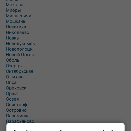
Межево
Миоры
Мишневичи
Мошканы
Никитиха
Николаево
Новка
Новолукомль
Новополоцк
Новый Погост
Оболь
Озерцы
Октябрьская
Ольгово
Опса
Ореховск
Орша
Освея
Осинторф
Островно
Пальминка
Парафьяново
Плисса