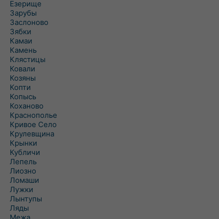
Езерище
Зарубы
Заслоново
Зябки
Камаи
Камень
Клястицы
Ковали
Козяны
Копти
Копысь
Коханово
Краснополье
Кривое Село
Крулевщина
Крынки
Кубличи
Лепель
Лиозно
Ломаши
Лужки
Лынтупы
Ляды
Межа