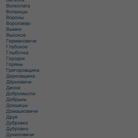
Волколата
Волынцы
Вороны
Воропаево
Вымно
Высокое
Германовичи
Глубокое
Глыбочка
Городок
Горяны
Григоровщина
Дерковщина
Дёрновичи
Дисна
Добромысли
Добрынь
Докшицы
Домашковичи
Друя
Дубровка
Дубровно
Дуниловичи